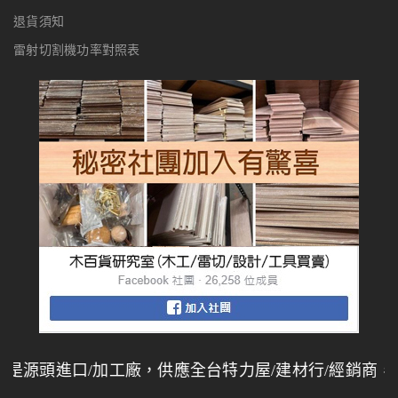
退貨須知
雷射切割機功率對照表
3D浮雕製作教學
3D浮雕製作教學 1、判斷圖片是否適合製作深度圖 2、介紹製圖網
站 3、實際應用SculptOK製作深度圖 一 […]
詳細內容
0
11
12 月
LaserPecker 5開箱使用指南
源頭進口/加工廠，供應全台特力屋/建材行/經銷商，歡