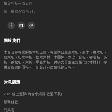
栢貨科技有限公司
統一編號:59276215
迎戰台灣潮濕季！木材發霉的終極預防與處理指南(木百貨
專家教你)
梅雨季的連綿陰雨，或是颱風過境後的濕熱反潮，是所有台灣人共
關於我們
同的氣候記憶。當您滿心歡喜地欣賞著親手完成的木作，或 […]
木百貨是專業的製材加工廠，專業進口生產木板、原木、實木板、
詳細內容
0
薄木板、松木拼板、松木角材、木圓棒、木皮、合板、密底板、夾
板、歐松板、木片、壓克力板，透過大量生產規格化尺寸材料，提
18
供最優惠的價格，可配合政府單位核銷流程。
7 月
常見問題
2021線上型錄(內含小知識 歡迎下載)
服務條款
問與答