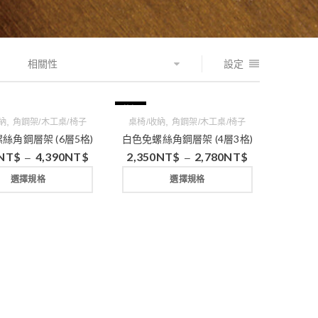
相關性
設定
特價
,
,
納
角鋼架/木工桌/椅子
桌椅/收納
角鋼架/木工桌/椅子
絲角鋼層架 (6層5格)
白色免螺絲角鋼層架 (4層3格)
NT$
4,390
NT$
2,350
NT$
2,780
NT$
–
–
選擇規格
選擇規格