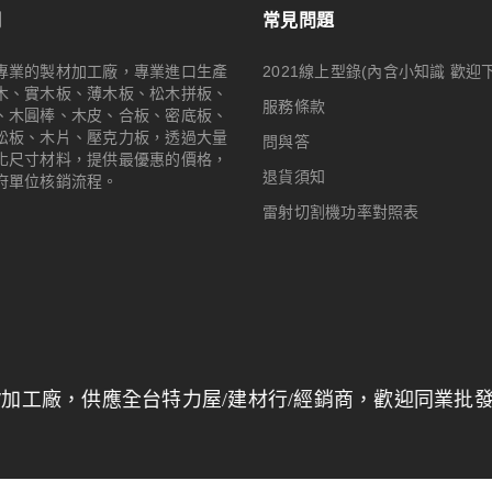
們
常見問題
專業的製材加工廠，專業進口生產
2021線上型錄(內含小知識 歡迎
木、實木板、薄木板、松木拼板、
服務條款
、木圓棒、木皮、合板、密底板、
松板、木片、壓克力板，透過大量
問與答
化尺寸材料，提供最優惠的價格，
退貨須知
府單位核銷流程。
雷射切割機功率對照表
供應全台特力屋/建材行/經銷商，歡迎同業批發採購，
量
© 2024
Woodmall