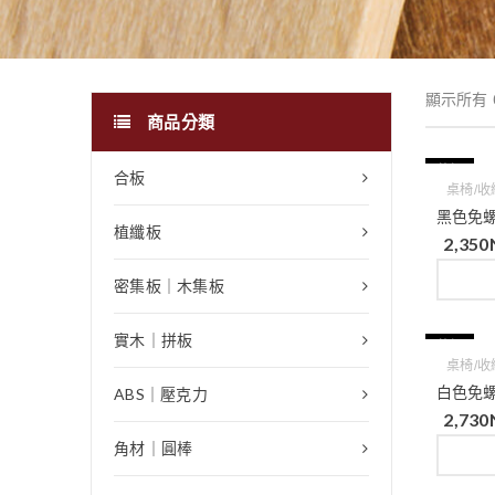
顯示所有 
商品分類
特價
合板
桌椅/收
黑色免螺
植纖板
2,350
密集板｜木集板
實木｜拼板
特價
桌椅/收
白色免螺
ABS｜壓克力
2,730
角材｜圓棒