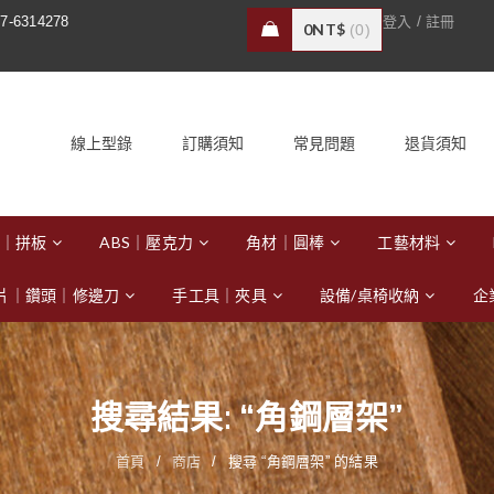
/
7-6314278
登入
註冊
0
NT$
0
線上型錄
訂購須知
常見問題
退貨須知
｜拼板
ABS｜壓克力
角材｜圓棒
工藝材料
片｜鑽頭｜修邊刀
手工具｜夾具
設備/桌椅收納
企
搜尋結果: “角鋼層架”
首頁
/
商店
/
搜尋 “角鋼層架” 的結果