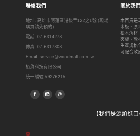
聯絡我們
關於我
地址: 高雄市阿蓮區港後里122之1號
(現場
木百貨是
購買請先預約)
木板、原
松木角材
電話: 07-6314278
夾板、歐
生產規格
傳真: 07-6317308
可配合政
Email:
service@woodmall.com.tw
栢貨科技有限公司
統一編號:59276215
【我們是源頭進口/加工廠，