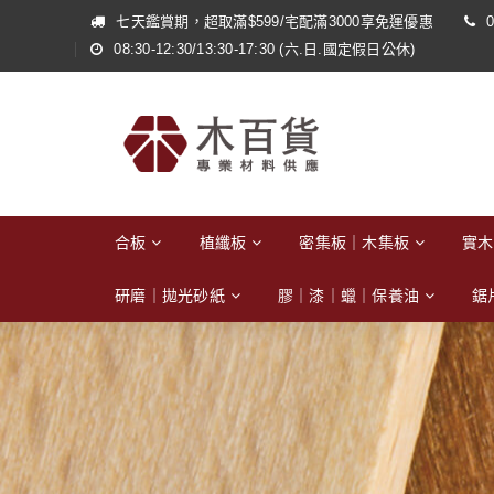
七天鑑賞期，超取滿$599/宅配滿3000享免運優惠
0
08:30-12:30/13:30-17:30 (六.日.國定假日公休)
合板
植纖板
密集板｜木集板
實木
研磨｜拋光砂紙
膠｜漆｜蠟｜保養油
鋸