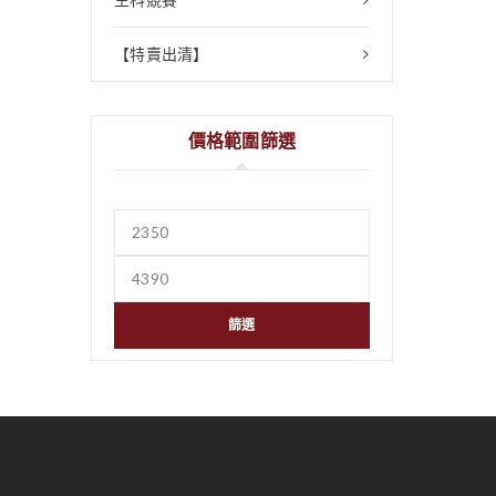
【特賣出清】
價格範圍篩選
篩選