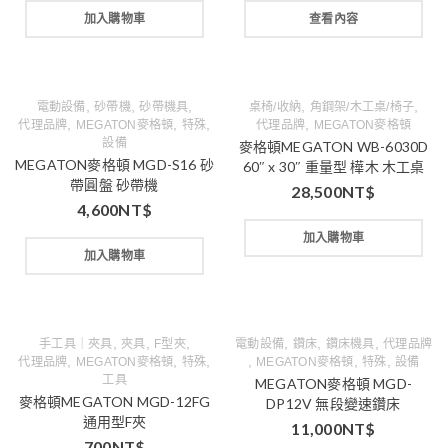
加入購物車
查看內容
,
,
,
,
,
電動設備
砂帶機
砂帶機具
桌椅/收納
角鋼架/木工桌/椅子
,
,
,
,
代理品牌
MEGATON麥格頓
特殊
代理品牌
MEGATON麥格頓
設備
麥格頓MEGATON WB-6030D
MEGATON麥格頓 MGD-S16 砂
60″ x 30″ 重量型 樺木 木工桌
帶圓盤 砂帶機
28,500
NT$
4,600
NT$
加入購物車
加入購物車
,
,
,
,
,
,
手工具｜夾具
夾具
F型夾
電動設備
鑽床
鑽床機具
代理品牌
,
,
,
,
,
,
代理品牌
MEGATON麥格頓
特殊
MEGATON麥格頓
特殊
設備
工具
MEGATON麥格頓 MGD-
麥格頓MEGATON MGD-12FG
DP12V 無段變速鑽床
通用型F夾
11,000
NT$
700
NT$