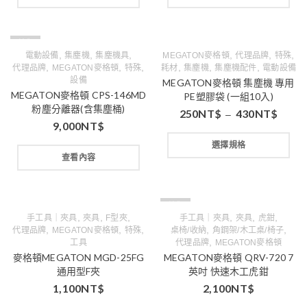
缺貨
,
,
,
,
,
,
電動設備
集塵機
集塵機具
MEGATON麥格頓
代理品牌
特殊
,
,
,
,
,
,
代理品牌
MEGATON麥格頓
特殊
耗材
集塵機
集塵機配件
電動設備
設備
MEGATON麥格頓 集塵機 專用
MEGATON麥格頓 CPS-146MD
PE塑膠袋 (一組10入)
粉塵分離器(含集塵桶)
250
NT$
430
NT$
–
9,000
NT$
選擇規格
查看內容
缺貨
,
,
,
,
,
,
手工具｜夾具
夾具
F型夾
手工具｜夾具
夾具
虎鉗
,
,
,
,
,
代理品牌
MEGATON麥格頓
特殊
桌椅/收納
角鋼架/木工桌/椅子
,
工具
代理品牌
MEGATON麥格頓
麥格頓MEGATON MGD-25FG
MEGATON麥格頓 QRV-720 7
通用型F夾
英吋 快速木工虎鉗
1,100
NT$
2,100
NT$