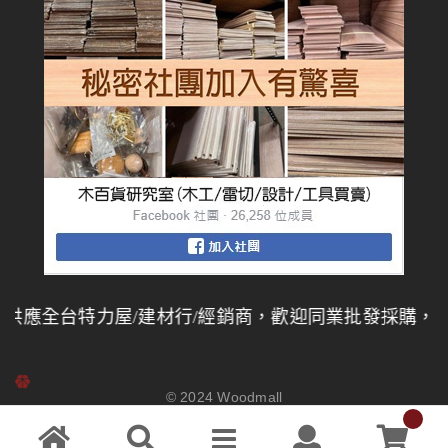
應全台特力屋/建材行/經銷商，歡迎同業批發採購，
量大
© 2024
Woodmall