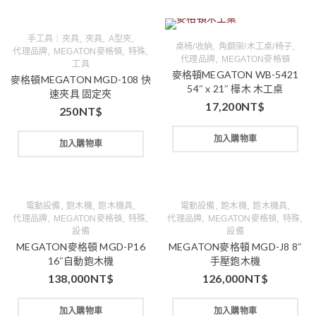
,
,
,
手工具｜夾具
夾具
A型夾
,
,
桌椅/收納
角鋼架/木工桌/椅子
,
,
,
代理品牌
MEGATON麥格頓
特殊
,
代理品牌
MEGATON麥格頓
工具
麥格頓MEGATON WB-5421
麥格頓MEGATON MGD-108 快
54″ x 21″ 樺木 木工桌
速夾具 固定夾
17,200
NT$
250
NT$
加入購物車
加入購物車
,
,
,
,
,
,
電動設備
鉋木機
鉋木機具
電動設備
鉋木機
鉋木機具
,
,
,
,
,
,
代理品牌
MEGATON麥格頓
特殊
代理品牌
MEGATON麥格頓
特殊
設備
設備
MEGATON麥格頓 MGD-P16
MEGATON麥格頓 MGD-J8 8″
16″自動鉋木機
手壓鉋木機
138,000
NT$
126,000
NT$
加入購物車
加入購物車