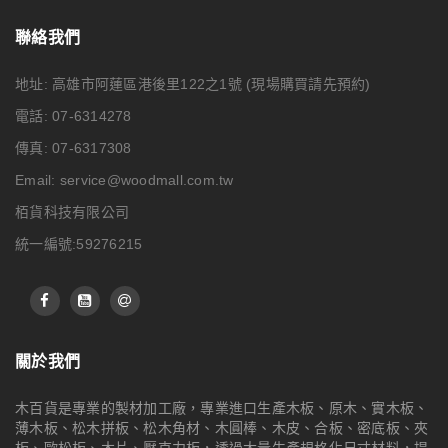
聯絡我們
地址: 高雄市阿蓮區港後里122之1號
(現場購買請先預約)
電話: 07-6314278
傳真: 07-6317308
Email:
service@woodmall.com.tw
栢貨科技有限公司
統一編號:59276215
關於我們
木百貨是專業的製材加工廠，專業進口生產木板、原木、實木板、
薄木板、松木拼板、松木角材、木圓棒、木皮、合板、密底板、夾
板、歐松板、木片、壓克力板，透過大量生產規格化尺寸材料，提