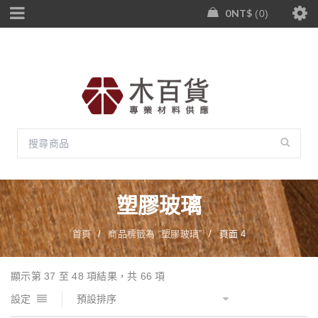
0
NT$
0
塑膠玻璃
首頁
/
商品標籤為 “塑膠玻璃”
/
頁面 4
顯示第 37 至 48 項結果，共 66 項
設定
預設排序