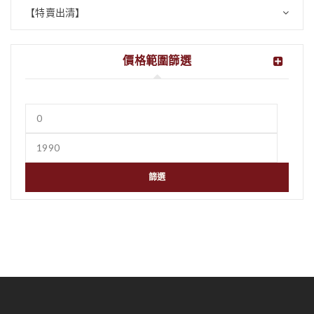
【特賣出清】
價格範圍篩選
篩選