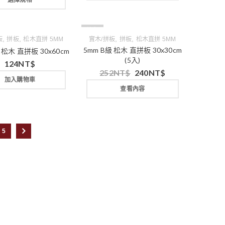
選擇規格
缺貨
,
,
,
,
板
拼板
松木直拼 5MM
實木/拼板
拼板
松木直拼 5MM
5mm B級 松木 直拼板 30x30cm
 松木 直拼板 30x60cm
(5入)
124
NT$
252
NT$
240
NT$
加入購物車
查看內容
5