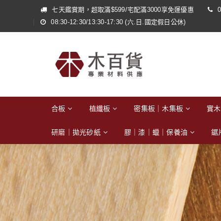
七天鑑賞期，超取滿$599/宅配滿3000享免運優惠
0
08:30-12:30/13:30-17:30 (六.日.國定假日公休)
合板
植纖板
密集板｜木集板
實木
研磨｜拋光砂紙
膠｜漆｜蠟｜保養油
鋸