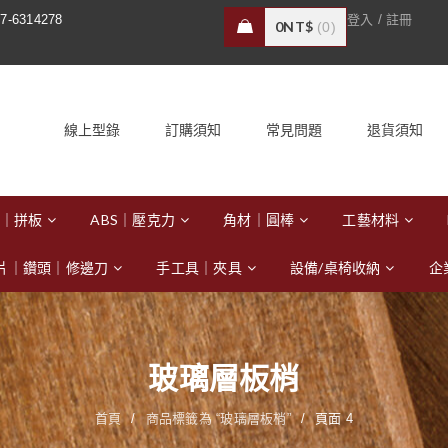
/
7-6314278
登入
註冊
0
NT$
0
線上型錄
訂購須知
常見問題
退貨須知
｜拼板
ABS｜壓克力
角材｜圓棒
工藝材料
片｜鑽頭｜修邊刀
手工具｜夾具
設備/桌椅收納
企
玻璃層板梢
首頁
/
商品標籤為 “玻璃層板梢”
/
頁面 4