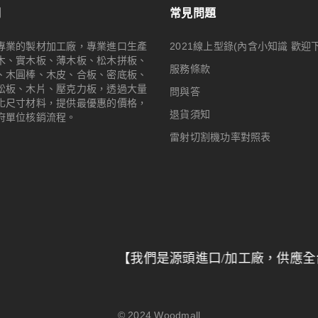
們
常見問題
專業的製材加工廠，專業進口生產
2021線上型錄(內含小知識 歡迎
木、實木板、薄木板、松木拼板、
服務條款
、木圓棒、木皮、合板、密底板、
松板、木片、壓克力板，透過大量
問與答
化尺寸材料，提供最優惠的價格，
退貨須知
府單位核銷流程。
雷射切割機功率對照表
【我們是源頭進口/加工廠，供應全台特力屋/
© 2024
Woodmall