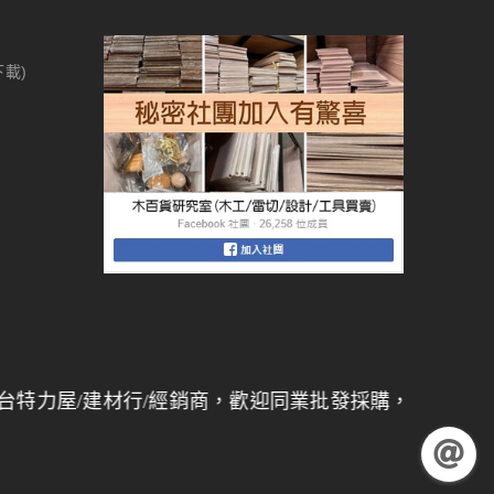
下載)
建材行/經銷商，歡迎同業批發採購，
量大另有折扣
】 