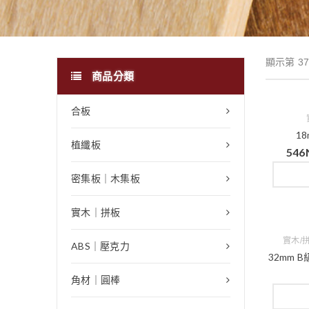
顯示第 37
商品分類
合板
1
植纖板
546
密集板｜木集板
實木｜拼板
實木/
ABS｜壓克力
32mm B
角材｜圓棒