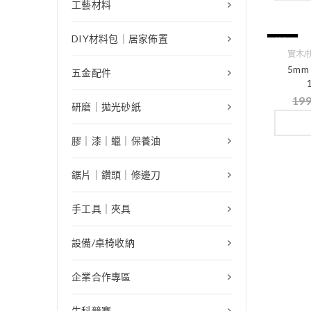
工藝材料
DIY材料包｜居家佈置
特價
實木/
5mm
五金配件
19
研磨｜拋光砂紙
膠｜漆｜蠟｜保養油
鋸片｜鑽頭｜修邊刀
手工具｜夾具
設備/桌椅收納
企業合作專區
生科競賽