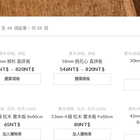
 至 48 項結果，共 58 項
,
,
實木/拼板
拼板
實木/拼板
拼板
實木/拼
30m
8mm 柳杉 直拼板
18mm 桃花心 直拼板
NT$
820
NT$
546
NT$
820
NT$
–
–
選擇規格
選擇規格
,
,
,
,
拼板
松木
松木32MM
實木/拼板
松木
松木33MM
實木/
42m
級 松木 實木板 8x60cm
33mm A級 松木 實木板 9x60cm
8
65
NT$
80
NT$
加入購物車
加入購物車