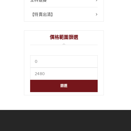
【特賣出清】
價格範圍篩選
篩選