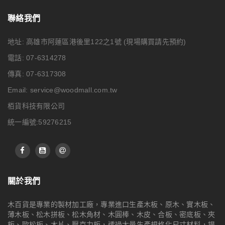
聯絡我們
地址: 高雄市阿蓮區港後里122之1號
(現場購買請先預約)
電話: 07-6314278
傳真: 07-6317308
Email:
service@woodmall.com.tw
栢貨科技有限公司
統一編號:59276215
關於我們
木百貨是專業的製材加工廠，專業進口生產木板、原木、實木板、
薄木板、松木拼板、松木角材、木圓棒、木皮、合板、密底板、夾
板、歐松板、木片、壓克力板，透過大量生產規格化尺寸材料，提