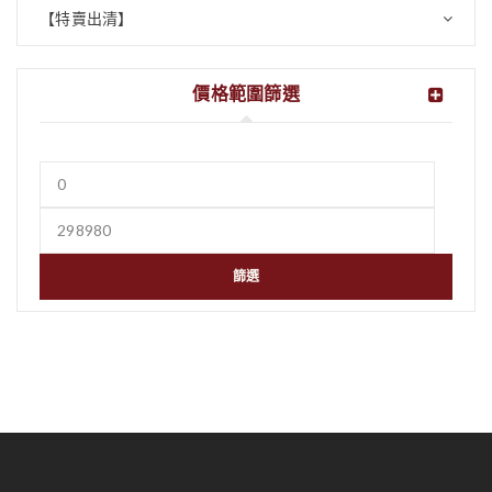
【特賣出清】
價格範圍篩選
篩選