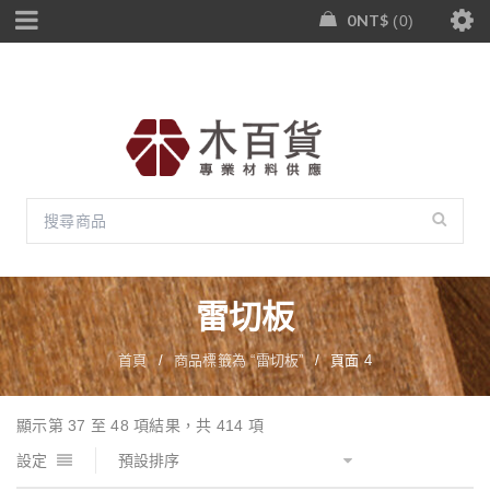
0
NT$
0
雷切板
首頁
/
商品標籤為 “雷切板”
/
頁面 4
顯示第 37 至 48 項結果，共 414 項
設定
預設排序