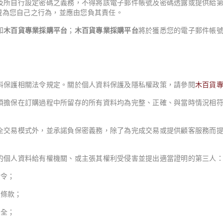
及所自行設定密碼之義務，不得將該電子郵件帳號及密碼透露或提供給
視為您自己之行為，並應由您負其責任。
知
木百貨專業採購平台
；
木百貨專業採購平台
將於獲悉您的電子郵件帳
料保護相關法令規定。關於個人資料保護及隱私權政策，請參閱
木百貨
須擔保在訂購過程中所留存的所有資料均為完整、正確、與當時情況相
全交易模式外，並承諾負保密義務，除了為完成交易或提供顧客服務而
的個人資料給有權機關、或主張其權利受侵害並提出適當證明的第三人
命令；
定條款；
安全；