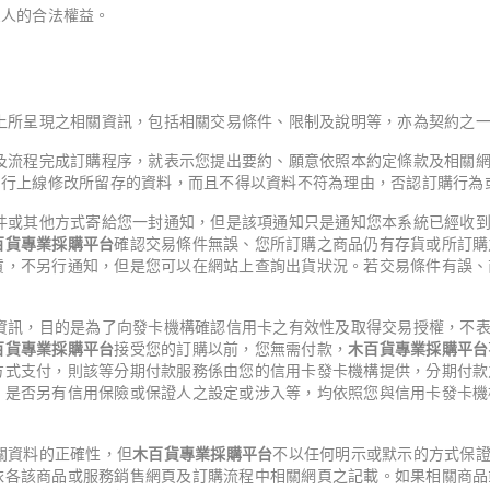
三人的合法權益。
上所呈現之相關資訊，包括相關交易條件、限制及說明等，亦為契約之
及流程完成訂購程序，就表示您提出要約、願意依照本約定條款及相關
自行上線修改所留存的資料，而且不得以資料不符為理由，否認訂購行為
件或其他方式寄給您一封通知，但是該項通知只是通知您本系統已經收
百貨專業採購平台
確認交易條件無誤、您所訂購之商品仍有存貨或所訂購
貨，不另行通知，但是您可以在網站上查詢出貨狀況。若交易條件有誤、
。
資訊，目的是為了向發卡機構確認信用卡之有效性及取得交易授權，不
百貨專業採購平台
接受您的訂購以前，您無需付款，
木百貨專業採購平台
方式支付，則該等分期付款服務係由您的信用卡發卡機構提供，分期付款
、是否另有信用保險或保證人之設定或涉入等，均依照您與信用卡發卡機
關資料的正確性，但
木百貨專業採購平台
不以任何明示或默示的方式保
依各該商品或服務銷售網頁及訂購流程中相關網頁之記載。如果相關商品