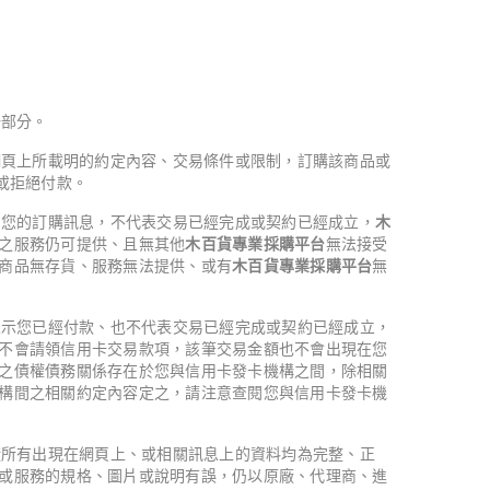
一部分。
網頁上所載明的約定內容、交易條件或限制，訂購該商品或
或拒絕付款。
到您的訂購訊息，不代表交易已經完成或契約已經成立，
木
之服務仍可提供、且無其他
木百貨專業採購平台
無法接受
商品無存貨、服務無法提供、或有
木百貨專業採購平台
無
表示您已經付款、也不代表交易已經完成或契約已經成立，
不會請領信用卡交易款項，該筆交易金額也不會出現在您
之債權債務關係存在於您與信用卡發卡機構之間，除相關
構間之相關約定內容定之，請注意查閱您與信用卡發卡機
證所有出現在網頁上、或相關訊息上的資料均為完整、正
或服務的規格、圖片或說明有誤，仍以原廠、代理商、進