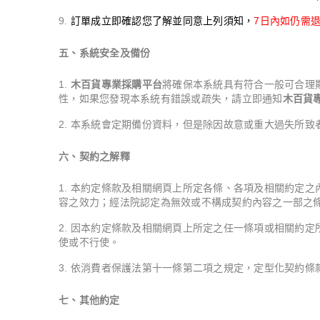
訂單成立即確認您了解並同意上列須知，
7日內如仍需
五、系統安全及備份
木百貨專業採購平台
將確保本系統具有符合一般可合理
性，如果您發現本系統有錯誤或疏失，請立即通知
木百貨
本系統會定期備份資料，但是除因故意或重大過失所致
六、契約之解釋
本約定條款及相關網頁上所定各條、各項及相關約定之
容之效力；經法院認定為無效或不構成契約內容之一部之
因本約定條款及相關網頁上所定之任一條項或相關約定
使或不行使。
依消費者保護法第十一條第二項之規定，定型化契約條
七、其他約定