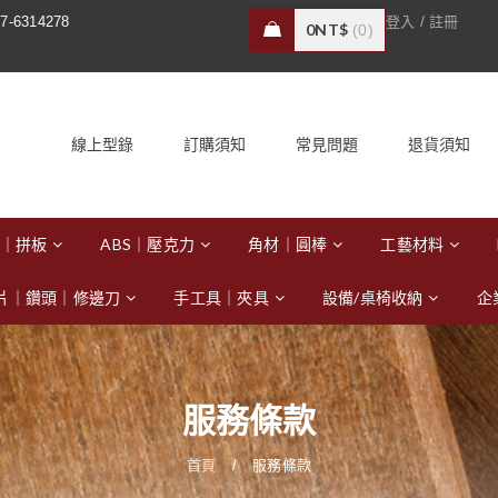
/
7-6314278
登入
註冊
0
NT$
0
線上型錄
訂購須知
常見問題
退貨須知
｜拼板
ABS｜壓克力
角材｜圓棒
工藝材料
片｜鑽頭｜修邊刀
手工具｜夾具
設備/桌椅收納
企
服務條款
首頁
/
服務條款