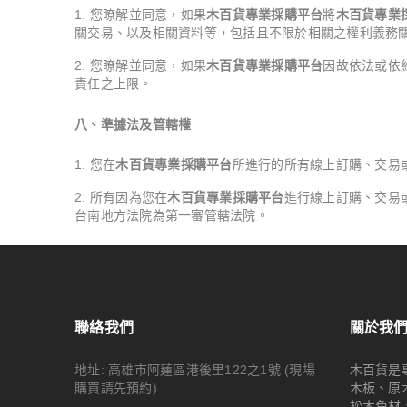
您瞭解並同意，如果
木百貨專業採購平台
將
木百貨專業
關交易、以及相關資料等，包括且不限於相關之權利義務
您瞭解並同意，如果
木百貨專業採購平台
因故依法或依
責任之上限。
八、準據法及管轄權
您在
木百貨專業採購平台
所進行的所有線上訂購、交易
所有因為您在
木百貨專業採購平台
進行線上訂購、交易
台南地方法院為第一審管轄法院。
聯絡我們
關於我
地址: 高雄市阿蓮區港後里122之1號
(現場
木百貨是
購買請先預約)
木板、原
松木角材