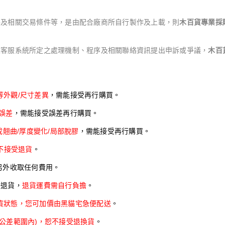
格及相關交易條件等，是由配合廠商所自行製作及上載，則
木百貨專業採
上客服系統所定之處理機制、程序及相關聯絡資訊提出申訴或爭議，
木百
外觀/尺寸差異
，需能接受再行購買。
誤差
，需能接受誤差再行購買。
成翹曲/厚度變化/局部脫膠
，需能接受再行購買。
不接受退貨
。
另外收取任何費用。
分退貨，
退貨運費需自行負擔
。
貨狀態，您可加價由黑貓宅急便配送
。
公差範圍內)，恕不接受退換貨
。