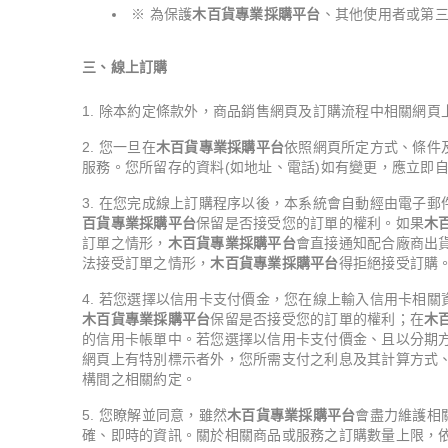
※ 為保護
木百貨專業採購平台
、其他使用者或第
三、線上訂購
除本約定條款外，商品銷售網頁及訂購流程中相關網頁
您一旦在
木百貨專業採購平台
依照網頁所定方式、條件
服務。您所留存的資料(如地址、電話)如有變更，應立即
在您完成線上訂購程序以後，本系統會自動經由電子郵
百貨專業採購平台
保留是否接受您的訂單的權利。如果
木
訂單之情形，
木百貨專業採購平台
會直接通知配合廠商出
法接受訂單之情形，
木百貨專業採購平台
得拒絕接受訂購
若您選擇以信用卡支付價金，您在線上輸入信用卡相關
木百貨專業採購平台
保留是否接受您的訂單的權利；在
木
的信用卡帳單中。若您選擇以信用卡支付價金、且以分期
網頁上有特別標示者外，您所需支付之利息及其計算方式
構間之相關約定。
您瞭解並同意，雖然
木百貨專業採購平台
會盡力維護相
確、即時的資訊。關於相關商品或服務之訂購數量上限，