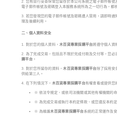
您有自行妥善保管您留存於本公司系統之電子郵件帳號
電子郵件帳號及密碼登入本服務系統所為之一切行為，都
若您發現您的電子郵件帳號及密碼遭人冒用，請即時通
理及後續利用。
二、個人資料安全
對於您的個人資料，
木百貨專業採購平台
將遵守個人資
為了完成交易，包括且不限於完成付款及交付等，您必
購平台
。
對於您所留存的資料，
木百貨專業採購平台
除了採用安
供給第三人。
在下列情況下，
木百貨專業採購平台
有權查看或提供您
※ 依法令規定、或依司法機關或其他有權機關的
※ 為完成交易或執行本約定條款、或您違反本約
※ 為維護
木百貨專業採購平台
系統的正常運作及