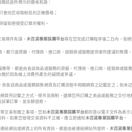
相關訊息所標示的價格有誤：
只會向您收取較低的正確價格；
保留拒絕接受訂單的權利。
交易條件有誤，
木百貨專業採購平台
得在您完成訂購程序後二日內，拒絕
格，都只是原廠、代理商、進口商、經銷商或服務提供者所建議的售價
服務等，都是由各該商品或服務的原廠、代理商、進口商、經銷商或服
決關於因為線上消費所產生的疑問或爭議。
，依各該商品或服務銷售網頁及訂購流程中相關網頁之記載定之；如未
關網頁所記載之方式、條件及限制，選擇您所訂購之商品或服務之交付地
消該筆訂單、並全額退款。
該等交易有關之事項，您和
木百貨專業採購平台
都同意以電子文件為表示
資料，如果您發現交易資料不正確，應立即通知
木百貨專業採購平台
。
被連結網站或網頁上的所有資訊，都是由被連結網站所提供，
木百貨專業