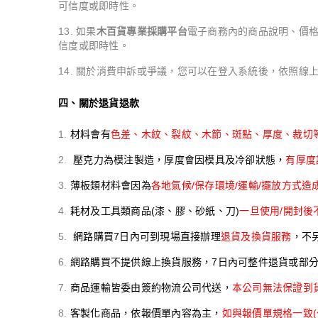
可信度或即時性。
如果
木百貨專業採購平台
電子商務內的商品說明、價
信度或即時性。
關於消費申訴或爭議，您可以在登入系統後，依照線
四、關於退貨退款
材料會有
色差、木紋、裂紋、木節、斑點、厚度、裁切等
壓克力為模注製造，厚度會因模具及冷卻狀態，
有厚度
薄板類材料會因為
各地氣候/保存環境/運輸/擺放方式造
耗材及工具類商品(漆、膠、砂紙、刀)
一旦使用/開封後
網路購買7日內可到現場直接辦理
退貨及換貨服務
，不
網路購買不提供線上換貨服務，7日內可整件退貨或部
商品運輸皆委由簽約物流公司代送，
本公司無法保證到
客製化商品，依報價單內容為主，
如與報價單規格一致(