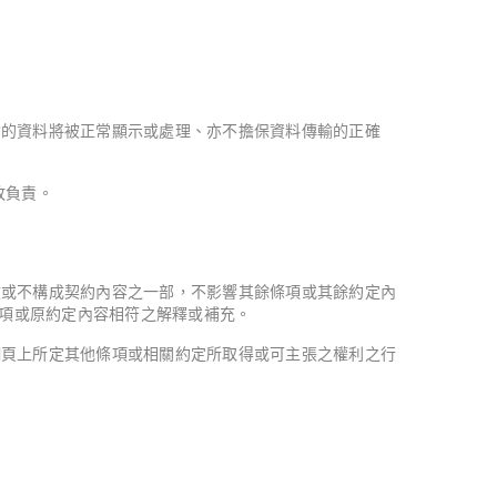
輸的資料將被正常顯示或處理、亦不擔保資料傳輸的正確
敗負責。
效或不構成契約內容之一部，不影響其餘條項或其餘約定內
項或原約定內容相符之解釋或補充。
網頁上所定其他條項或相關約定所取得或可主張之權利之行