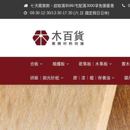
七天鑑賞期，超取滿$599/宅配滿3000享免運優惠
0
08:30-12:30/13:30-17:30 (六.日.國定假日公休)
合板
植纖板
密集板｜木集板
實木
研磨｜拋光砂紙
膠｜漆｜蠟｜保養油
鋸