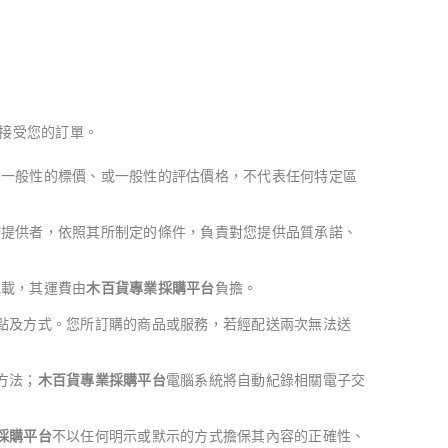
接受您的訂單。
、一般性的標價、或一般性的評估價格，不代表任何特定區
務提供者，依照其所制定的條件，負責對您提供品質承諾、
記載，其運費由
木百貨專業採購平台
負擔。
點及方式。您所訂購的商品或服務，若經配送兩次無法送
方法；
木百貨專業採購平台
電腦系統將自動紀錄相關電子交
採購平台
不以任何明示或默示的方式擔保其內容的正確性、