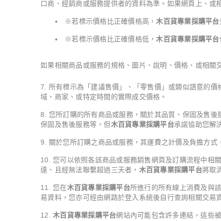
口商、經銷商或服務提供者的資料為準。如果網頁上、或
※若標示價格比正確價格高，
木百貨專業採購平台
※若標示價格比正確價格低，
木百貨專業採購平台
如果相關商品或服務的規格、圖片、說明、價格、或相關
所有標示為「建議售價」、「零售價」或類似語意的價
域、商家、或特定時間的實際成交價格。
您所訂購的所有商品或服務，關於其品質、保固及售後
保固及售後服務等，但
木百貨專業採購平台
承諾協助您解
關於您所訂購之商品或服務，其運費之計價及負擔方式
您可以依照各該商品或服務銷售網頁及訂購流程中相
達、且經無法聯繫超過三天者，
木百貨專業採購平台
將取
您在
木百貨專業採購平台
所進行的所有線上消費及與
易資料，您亦可經由網路於登入系統後自行查詢相關交易
木百貨專業採購平台
網站內可能包含許多連結，這些