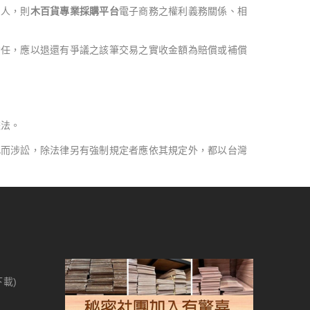
三人，則
木百貨專業採購平台
電子商務之權利義務關係、相
責任，應以退還有爭議之該筆交易之實收金額為賠償或補償
據法。
此而涉訟，除法律另有強制規定者應依其規定外，都以台灣
下載)