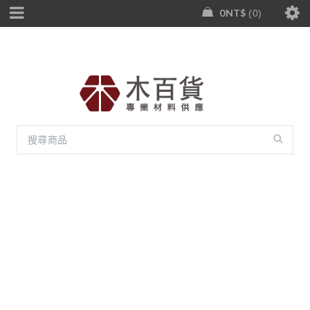
0
NT$
0