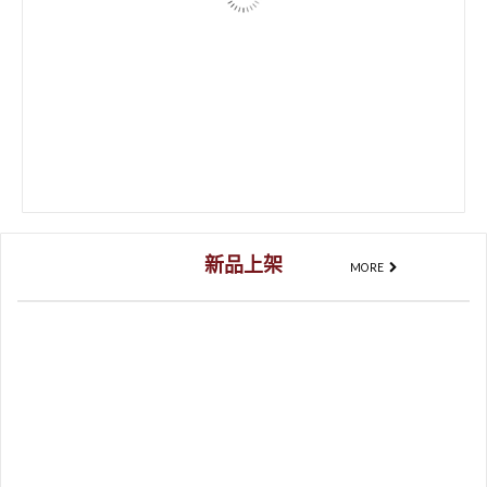
128
NT$
116
NT$
加入購物車
缺貨
【2025限定】材質片型錄－旋轉材料圖鑑盒
1,500
NT$
1,200
NT$
查看內容
新品上架
MORE
特價
UV金屬接著劑
150
NT$
135
NT$
K9 水晶玻璃 水晶印章
102
NT$
314
NT$
–
加入購物車
選擇規格