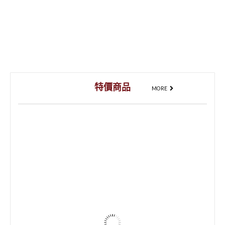
特價商品
MORE
特價
4.85mm 白色 防潑水植纖板 40x60cm
128
NT$
116
NT$
加入購物車
特價
4.85mm 黑色 防潑水植纖板 40x60cm