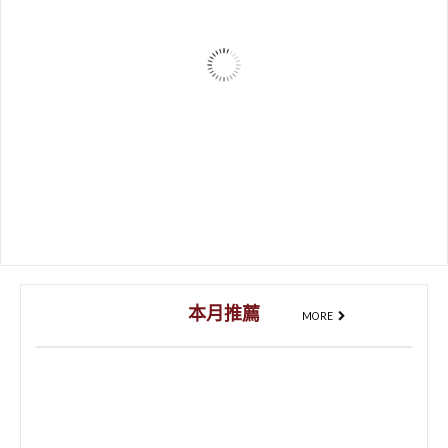
缺貨
xTool 熱轉印機 All in One 全套組
16,980
NT$
14,380
NT$
3D浮雕勾線筆
18
NT$
查看內容
選擇規格
LaserPecker 1 Plus 蜂鳥一代Plus 口袋型雷雕機
5,000
NT$
8,800
NT$
–
選擇規格
本月推薦
MORE
K9 水晶玻璃
91
NT$
233
NT$
–
6×8實木試用小料
5
NT$
15
NT$
–