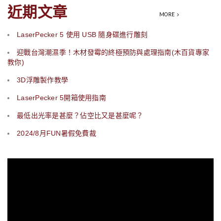
空白紀念幣
近期文章
50
NT$
MORE
LaserPecker 5 使用 USB 隨身碟進行雕刻
加入購物車
迎戰台灣潮濕季！木材發霉的終極預防與處理指南(木百貨專家
教你)
開口磁鐵掛鉤
3D浮雕製作教學
19
NT$
LaserPecker 5開箱使用指南
最低出光率是甚麼？佔空比又是甚麼呢？
選擇規格
2024/8月FUN暑假免費裁