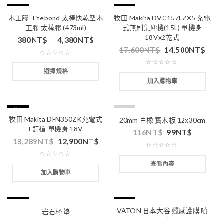
特價
特價
木工膠 Titebond 太棒快乾型木
牧田 Makita DVC157LZX5 充電
工膠 太棒膠 (473ml)
式無刷集塵機(15L) 單機身
18Vx2乾式
380
NT$
4,380
NT$
–
17,600
NT$
14,500
NT$
選擇規格
加入購物車
特價
缺貨
牧田 Makita DFN350ZK充電式
20mm 白橡 實木板 12x30cm
F釘槍 單機身 18V
116
NT$
99
NT$
18,289
NT$
12,900
NT$
查看內容
加入購物車
特價
特價
VATON 日本大谷 蠟感護膜 噴
岩石杯墊