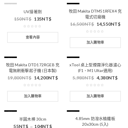
缺貨
特價
牧田 Makita DTM51RFEX4 充
UV接著劑
電式切磨機
150
NT$
135
NT$
16,500
NT$
14,550
NT$
查看內容
加入購物車
特價
特價
牧田 Makita DTD172RGEB 充
xTool 桌上型煙霧淨化器濾心
電無刷衝擊起子機 (日本製)
(F1、M1 Ultar適用)
19,800
NT$
14,200
NT$
5,980
NT$
4,380
NT$
加入購物車
加入購物車
特價
特價
4.85mm 防潑水植纖板
半圓木棒 30cm
20x30cm (5入)
55
NT$
104
NT$
–