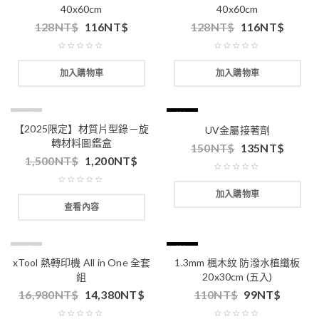
40x60cm
40x60cm
128
NT$
116
NT$
128
NT$
116
NT$
加入購物車
加入購物車
缺貨
特價
【2025限定】材質片型錄－旋
UV金屬接著劑
轉材料圖鑑盒
150
NT$
135
NT$
1,500
NT$
1,200
NT$
加入購物車
查看內容
缺貨
特價
xTool 熱轉印機 All in One 全套
1.3mm 楓木紋 防潑水植纖板
組
20x30cm (五入)
16,980
NT$
14,380
NT$
110
NT$
99
NT$