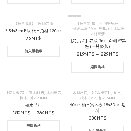
缺貨
,
,
,
【特賣出清】
角材/方棒
【特賣出清】
亞洲密集板
,
,
亞洲密集板 3MM
密集板｜木集板
2.54x3cm B級 松木角材 120cm
木材出清
75
NT$
【特賣區】次級 3mm 亞洲 密集
板 (一片$2起)
加入購物車
219
NT$
229
NT$
–
選擇規格
,
,
,
,
,
,
【特賣出清】
實木/拼板
木材出清
木材出清
【特賣出清】
柚木
,
,
楓木
楓木20MM
柚木 2MM
柚木 5MM
60mm 柚木實木板 18x30cm 毛
楓木毛料
料
182
NT$
364
NT$
–
300
NT$
選擇規格