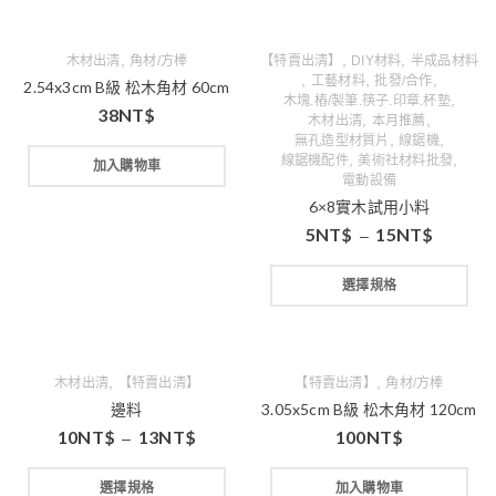
,
,
,
木材出清
角材/方棒
【特賣出清】
DIY材料
半成品材料
,
,
,
工藝材料
批發/合作
2.54x3cm B級 松木角材 60cm
,
木塊.樁/製筆.筷子.印章.杯墊
38
NT$
,
,
木材出清
本月推薦
,
,
無孔造型材質片
線鋸機
,
,
線鋸機配件
美術社材料批發
加入購物車
電動設備
6×8實木試用小料
5
NT$
15
NT$
–
選擇規格
,
,
木材出清
【特賣出清】
【特賣出清】
角材/方棒
邊料
3.05x5cm B級 松木角材 120cm
10
NT$
13
NT$
100
NT$
–
選擇規格
加入購物車