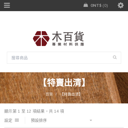
0
NT$
0
【特賣出清】
首頁
/
【特賣出清】
顯示第 1 至 12 項結果，共 14 項
設定
預設排序