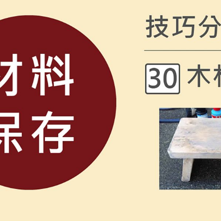
（深度）、解析度、次數、層高、層數等 3、在藍色框內調整雕刻
確保雕刻內容準確 4、確認雕刻資訊後，儲存並匯出.lpb專案文件，編輯檔案名稱（檔案名稱不能超過30個
資訊遺失，建議將檔案保存到電腦硬碟後，再複製進隨身碟內，並且也保存一份.lp2的檔案，以
只能顯示您設計的寬度和高度。 .lpb檔案的即時預覽和雕刻參數無法在 LDS
P100-D50-H0.05＝雕刻內容-解析度-光源-功率-深
組織和提高效率。 三、開始加工 1、正確插入USB隨身碟 請將隨身碟安裝有隨身碟ICON的插槽內。
隨身碟檔案 請參考以下說明：我的＞USB中的檔案，此路徑需使用LP5，並且有插入隨身碟才會出現。
b.預覽。 c.調整雙紅點對焦的焦距。 d.確認雕刻位置。 e.開始雕
新編輯或建立。 3、如何在 LDS PC 軟體中讀取隨身碟 一旦偵測到USB隨身碟，在左側「工具列」上出
驟： a.選擇您要雕刻的文件。 b.預覽。 c.調整雙紅點對焦的焦距。 d.確認雕
、繼續雷射雕刻和停止
體中重新編輯或建立。 現在，你已經了解如何使用隨身碟加工，這個技巧在浮