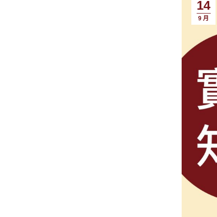
備：N9
14
Wi-Fi
OK製作深
白/綠色霉斑) 的處理 對於剛生成、僅存在於木材表
燈呈藍色常亮。 機器與手機要連接在同一個2.4GHz的WIFI網路下 
9 月
要拋光打磨 2. 木雕雕刻完需要用稀釋的漂白水浸泡、噴木漆 3. 石雕雕刻完需要掃灰塵、
許，請
體 將1.5m電線的USB-C端裝到主機的USB-C連接埠，USB-A端安裝到電腦上。 打開LDS軟體，點擊右上角「連接設備」，選擇
將圖片轉化為精美的3D 浮雕作品
體。 步驟二：稀釋漂白水消毒將市售的含氯漂白水與清水，以 1:10 至 1:20 的比例稀釋（例如 10ml 漂白水對 100ml 清水）19。用乾
「USB」，選擇您的蜂鳥機器 3.3 
圖，再搭配 L
淨的布
USB 連線可讓您設定機器
Shut
後靜置約 10-
定 WiFi 網路。 當Wi-Fi配置成功後，請點選「連接Wi-Fi」按鈕
此外，也介紹了
表面多餘
後點擊Wi-Fi並選擇您的LP5機器
括如何匯入圖片
(非必要
透過雕刻主機熱點直連 長按主機的預覽鍵，直到
的應用，並可參考相關的雕刻
驟五：
設備，
幣、自
選擇合適的護
式。 希望這份詳細的指南能激發您的創作靈感！ 現在，您已經掌握了將平面圖像轉化為獨特3D浮雕的完整流程。不妨現在就動手試試
呈現深
看，親
濟於事，您需要更專業、更
一般的
谷除霉劑施作步驟詳解： 準備工作： 將
金屬件）。 塗布藥劑： 戴好防護裝備。根據發霉嚴重程度，可使用原液或加入清水稀釋（
可使用一般毛刷）均勻塗布在
待表面乾燥後，重複
用濕布反覆擦拭
孔，完成最終保護。 由於此產品效果強勁，使用時