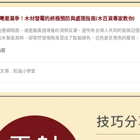
灣潮濕季！木材發霉的終極預防與處理指南(木百貨專家教你)
的連綿陰雨，或是颱風過境後的濕熱反潮，是所有台灣人共同的氣候記憶
的木製家具時，卻突然發現角落冒出了點點綠色、白色甚至黑色的霉斑，那股潮
僅是外觀上的瑕疵。這些看似無害的斑點，其實是正在侵蝕木材結構的真
內容
。更嚴重的是，飄散在空氣中的黴菌孢子，可能引發過敏、呼吸不順、咳
說，是個不容忽視的隱形威脅 3。 面對台灣這種高濕度的海島型氣候，木材發霉似乎是個難以避免的宿命。但事實
此。身為您在木作路上的專業夥伴，木百貨 5 將透過這篇詳盡的指南，
文章
,
知識小學堂
並教授您如何根據霉斑的嚴重程度，選擇最合適的產品與方法進行有效處
潮濕環境的能力，讓您的木作長久保持健康與美麗。 為什麼我的木頭會發霉？解密潮濕環境下的黴菌溫床 木材發霉並
，而是一場由特定環境條件共同促成的「完美風暴」。要有效預防，首先
ty): 這是啟動黴菌生長的關鍵板機。木材本身是多孔隙的天然材料，具有很強的吸濕性，會不斷
遭環境的水氣 7。當空氣相對濕度持續超過 60% 以上時，沉睡的黴菌孢
灣梅雨季，木材內部就如同一個充滿水分的海綿，為黴菌提供了絕佳的生長環境 9。 2. 溫度 (Temperatu
間約在攝氏 20°C 至 35°C 之間 2。這個範圍恰好與台灣多數季
空間，反而成為黴菌滋生的理想溫床。 3. 營養源 (Nutrient Source): 對黴菌而言，木材本身就是一場豐盛的饗
材的主要成分——纖維素與木質素，是黴菌賴以為生的有機營養物 8。只要