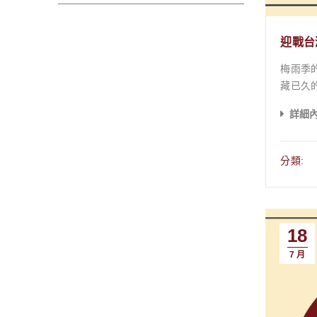
迎戰台
梅雨季
藏已久
霉不僅
詳細
爛 3
敏體質成員的家庭來
並非如
分類:
策略，
賦予您「戰勝」
非偶然
「黴菌生長四角錐」： 1. 濕度 (Humidi
18
吸收周
80% 的台
7 月
長溫度區
釋了為何我們的居住
宴。木