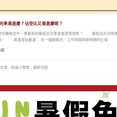
表 步驟檢查事項施作前✅ 在通風良好處所使用✅ 戴好手套、護目鏡、
口罩✅ 已對不需施作的金屬、天然纖維（如草蓆）進行保護✅ 使用塑膠容
中✅ 絕不與酸性物質混合（可能產生劇毒氯氣）✅ 絕不使用噴槍或噴霧
留（未洗淨可能導致日後研磨時高熱自燃）✅ 剩餘產品存放於陰涼處，遠離孩童與寵物 結論：成
光率是甚麼？佔空比又是甚麼呢？
潮濕共存是每一位木作愛好者的必修課。木材發霉並不可怕，可怕的是對其成
，會看到的最低出光率是甚麼意思呢？ 最低出光功率值這個數值，會影響佔空比，在一般語境下也就是所謂
經掌握了對抗潮濕的全方位策略： 理解成因： 記住「黴菌生長四角錐」，從根本上削弱黴菌的生存條件。 接受現
世界中，「佔空比」是一個非常重要的參
甲醛板材「健康 vs. 防禦」的權衡，認知到主動防護的必要性。 主動預防： 建立「環境管理」與「物理屏障」的雙重防
射光束在一個周期內實際發射的時間比例。 簡單來說，就是雷射「開」的時間佔整個周期的比例。 高占空
： 根據霉斑嚴重程度，選擇正確的武器——從溫和的稀釋漂白水，到專業的強效除霉劑。 木百貨
內容
乎持續不斷地發射，類似於傳統的連續波雷射。 低占空比：表示雷射在一個周期內只發射很短的時間，然後休
是一個銷售木材與工具的平台 5，我們更致力於成為您在木作旅程中最
灣的潮濕氣候中，游刃有餘地保護心愛的木作，讓它們的溫潤與美麗，長久地陪伴在您的
我們全系列的保護塗層：護木油與木蠟油專區 為您的作品增添色彩與強韌保護：二合一水性木器塗
文章
,
知識小學堂
,
雷射切割
、對焦高度、光路位置均正常後，可以透過些微調高最低出光率改善。 以下則是關於佔空比高、低對於切割與雕
料 對抗頑固黑霉的終極解方：V
空比低佔空比速度因為能量集中，切割效率高，通常能達到更快的切割速度切割速度會較慢，但
較精細的切割效果深度在厚的材料上，能提供更強的穿透力，切得更深更
現熔融、變形，特別是熱敏性材料。邊緣更為平整光滑，熱影響區較小。
力較小總結材料的種類和厚度: 不同的材料對熱的敏感性不同，厚度也會
以選擇較高的占空比；如果需要精細的切割，可以選擇較低的占空比。切
空比。 雷射雕刻高佔空比低佔空比深度有更強的能量，雕刻的比較深，但容易有熱影響區，導致材料變
形深度較淺，但影響區較小，能夠保留材料原色粗細加工線段較粗，邊緣