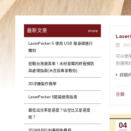
最新文章
more
Lase
LaserPecker 5 使用 USB 隨身碟進行
202
雕刻
可以使用
別適用於金屬浮雕與彩色雕
迎戰台灣潮濕季！木材發霉的終極預防
系統為
與處理指南(木百貨專家教你)
詳細
容量：原
3D浮雕製作教學
1、檢查目前格式 打開我的電腦，右鍵點選 USB 隨身碟，然後選擇內容。 檢查檔案系統。如果是 FAT32，則無需格式化。
如果不是（例如 NT
分類:
LaserPecker 5開箱使用指南
作為檔案系統，然後按一下「開
夾，可以加快
最低出光率是甚麼？佔空比又是甚麼
能讀取 US
呢？
LP5。 2、開啟文件 在軟體中開啟.lp2檔。 3、匯出文件 點選右上角【檔案】並選擇【匯出為 LPB】。 ※此選項需要連接
04
機器後才會出現 二之一、浮雕類型檔案存檔範例 1、請將
2024/8月FUN暑假免費裁