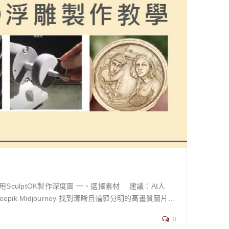
最關鍵的因素。停滯的空氣會讓濕氣在特定區域積聚，無法有效蒸
不流通的死角，會形成一個濕度與溫度都極高的「微氣
以及透過「物理塗層保護」來斷絕黴菌的營養來源。這
醛板材，或是像 OSB 板這類甲醛釋放量極低的環保建材
共同的困惑：為什麼這些對人體更健康的板材，似乎在防
3。但同時，它也是一種非常有效的「生物抑制劑」，能夠
就對黴菌和蟲害有較強的抵抗力。 木百貨低甲
學防護罩也隨之變得薄弱甚至消失。一句業界流傳的話
者的日常維護與後續加工上。當您選擇了對家人更健康
以抵禦台灣潮濕氣候的挑戰。木百貨的存在，正是為了
材本身的「物理屏障」。 第一道防線：環
案： 橫式圖片原圖＞
0
、櫥櫃等密閉小空間，可以放置拋棄式的除濕盒或除濕包，進