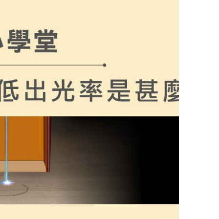
目鏡（防止液體噴濺）4。 輕微發霉 (表面
Hz Wi-Fi網路※ 若連接成功，主機指示
銅幣雕刻完之後需
面的霉斑刷除 9。此舉的目的是先移除大部分的菌絲
以免多餘水分滲入木材深處，反而造成反效果 4。擦拭
並學會辨識哪些圖片能產生最佳的浮雕效果，以及如何避免NG素材。
外外都完全乾燥 4。 步驟四：打磨修復
細的砂紙，順著木紋方向輕輕打磨，將痕跡去除 7。 步
它塗上保護層。您可以參考上文的【表1】，從木百貨
雕各自的後續處理（如拋光、浸泡、打磨、清洗）方
造成了難以去除的色變 7。此時，單純的表面清潔已無
黑的霉斑、木材本身的色變加以漂白還原 22。 大