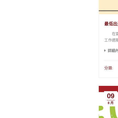
務必逐一確認。 表2：VATON 大谷除霉劑 使用速查與安全檢查
N95
試施作
白色粉末殘
最低出
台灣，與
在雷切機程式中
份詳盡的指南，您已
工作週期。 兩者意旨都是： 在一個週期內，工作時間與總時間的比值 在雷射切割的
實： 了解低
數，它決定了雷
線，將發霉機率降至最低。 分級處理
詳細
比：表示雷射幾
不僅僅
息。 在接下來講解其他內容之前，要先提供一個簡單的觀念給木友們： 消費級機種除非遇到特殊的狀況，大多數時候都不需要額
都能在台
外調整 使用原廠預設數值，就能獲得適當的加工效果。 甚麼是特殊情況？例如：今天長期使用下，雷射管的功率有所損耗，在確
木作建立最完善的防護網吧！ 探索
分類:
認鏡片清潔
影響，供各位木友稍作參考 切割高佔
能獲得
可能出
09
與熱應
割，可
8 月
要求很高，可以選擇較低的占
色或變