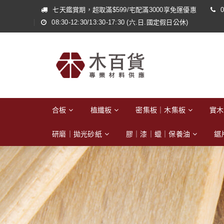
七天鑑賞期，超取滿$599/宅配滿3000享免運優惠
0
08:30-12:30/13:30-17:30 (六.日.國定假日公休)
合板
植纖板
密集板｜木集板
實木
研磨｜拋光砂紙
膠｜漆｜蠟｜保養油
鋸