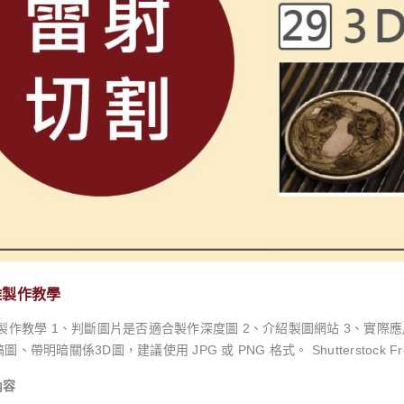
 (Poor Ventilation): 這是催化黴菌大爆發的最後一個，也是
。像是緊貼牆壁的櫃子背面、櫥櫃深處、床底下或房間的角落，這些空氣
點 9。 總結來說，在台灣的潮濕季節，大環境已經為我們準備好了「濕度」與「溫度」這兩個條件。因
們唯一能主動控制的，就是透過「維持室內乾燥通風」來打破環境條件，
「低甲醛」的健康迷思：為什麼環保板材更容易發霉？ 近年來，隨著健康意識抬頭，越來越多消費者
材時，會優先選擇符合國家標準 (CNS) 的 F1、F2、F3 等級低甲
這無疑是為居家空氣品質做出的正確選擇。然而，許多使用者卻產生一個
上，反而更脆弱了？ 這個看似矛盾的現象，源於甲醛在板材中所扮演的雙重角色。甲醛，主要存在於黏合木
片的化學膠合劑中，是一種對人體有害的揮發性有機化合物 (VOC) 1
、真菌的生長，並防止白蟻、粉蠹蟲等害蟲的入侵 13。 因此，這形成了一個「健康」與「防禦」之間的權衡關係： 傳
板材： 含有較多的化學膠合劑，如同為板材內建了一層化學防護罩，使其天生
： 為了人體健康，大幅減少了甲醛等化學物質的使用量。這層內建的化
對人健康，對蛀蟲也好。」15。 必須強調的是，低甲醛板材並非「吸引」黴菌，而是「缺少了抵抗黴菌的化學武
這意味著，保護板材的責任，已經從材料本身的化學成分，轉移到了使用
雕製作教學
醛板材時，也同時意味著您需要更積極地為它建立一道物理性的防護層，
網站 3、實際應用SculptOK製作深度圖 一、選擇素材 建議：AI人
。 防患於未然：木材的日常保存與防霉策略 與其在發現霉斑後費力補救，不如從一開始就建立起一套
係3D圖，建議使用 JPG 或 PNG 格式。 Shutterstock Freepik Midjourney 找到清晰且輪廓分明的高畫質圖片
禦系統。這套系統包含兩個層面：一是控制外在環境的「環境管理」，二是強化木
接使用；若有特殊需求，也可將圖片連結提供給設計師，作為成品方向進行設計。 以下是一些範例圖
濕： 這是最直接也最有效的方法。在潮濕季節，應全天候使用除濕機，並搭配濕度計，將室內相對
內容
效果直式圖片原圖＞灰度圖＞模擬3D效果 人像原圖＞灰度圖＞模擬3D效果黑白插畫原圖＞灰度圖＞模擬3D效果彩色
控制在 60% 以下，理想範圍是 40% 至 50% 之間 2。對於衣櫃