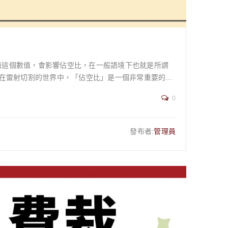
器裝盛，絕不可用金屬容器✅ 已在不明顯處進行色變測
方式施工施作後✅ 已徹底用水洗淨或濕布擦拭，直到無
為戰勝潮濕的木作達人 在
因一無所知，或用錯了處理方法。 希望透過這
0
可靠的知識夥伴。有了正確的知識與合適的工具，任何人
生活中。 現在就開始行動，為您的
發布者:
管理員
刻的
aton 日本大谷強效去黴漂白劑 若有任何木作相關的疑難雜症，歡迎隨時聯繫 木百貨的專家團隊！
適合切割薄的材料，能避免材料過度熔化邊緣品質邊緣
熱影響區較大，材料變形與熱應力較大較小，材料變形
影響切割所需的能量。切割速度的要求: 如果需要高速切
割邊緣的品質要求: 如果對切割邊緣的平整度和光滑度
可能不平整加工線段教系，邊緣會更為精緻粗糙度表面