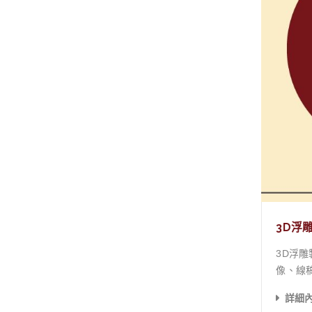
通風不良
發散去
候」，成為黴菌最先攻佔的據
此，我
兩者正是所有防霉策略的核心。 
在挑選板
11。
潮、防霉、防蟲的表現
屑、木
有效地抑制黴菌
統高甲醛
醛板材
非常貼切：「低甲醛
器」。
3D浮
的低甲
3D浮雕製作教學 1、判斷圖片是否適合製作深度圖 2、介紹製圖
協助您完成這至關重要的第二步
像、線稿圖、帶明暗關
完整的防
後，就能直
境管理 (削弱黴菌的攻擊力) 積極除
詳細
灰度圖＞模擬3D
濕度嚴格