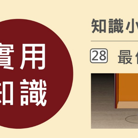
5 等級的口罩（防止吸入黴菌孢子）、橡膠手套（保護雙手不受化學品傷害）以及護
 網絡，然後依照指示為 LP5 機器設定 Wi-Fi 網路。 ※機器和手機必須連接到同一個2.4G
度圖雕刻成果展示※此材料較脆，易有粉塵，雕刻較容易失敗，需要多測試練習 四、雕刻後續材料處理 1. 
面的白色或綠色霉斑，可以透過以下 DIY 步驟處理： 步驟一：初步清潔如果條件允
此步驟適用於第一次設定WIFI或變更WIFI 3.2透過USB連接電腦軟
打磨、清洗 總結：在這篇文章，您將學會如何
將發霉物件移至戶外或通風良好的地方。使用乾布或軟毛刷，輕輕地將表
 本篇文章詳細介紹了一套完整的 3D 浮雕雕刻流程，主要利用 SculptOK 網站將圖片素材轉換為深度
透過Wi-Fi連接PC軟體 電腦第一次設定 Wi-Fi 網路時，必須使用 USB 連接線將主機連接至電腦。此
aserPecker 5 蜂鳥五代 高速雙光源雷雕機 進行實際雕刻。 以下是文章重點節錄： 素材選擇與準備： 了解如何從
沾取稀釋後的漂白水，輕輕擦拭發霉的區域。注意： 請勿過度浸濕木材，
上的 Wi-Fi 設定。 連線後，進入軟體右上角的機器設定頁面。 選擇「Wi-Fi 設定」並依照指示為 LP5 機器設
terstock、Freepik 和 Midjourney 等平台挑選適合的圖片，
15 分鐘，讓漂白水有足夠時間殺死殘留的黴菌。 步驟三：徹底乾燥這是防止黴菌春風吹又生的最關鍵一步。使用乾布將
 ※點擊按鈕前請確保斷開USB線的連線。※ 點擊右上角“連接設備”，然
如何利用 Chat GPT 將圖片轉換為線稿，以優化浮雕的細節。 深度圖生成技巧： 掌握 SculptOK 網站的操作方式，包
的水分擦乾，再利用電風扇、除濕機，或是在乾燥的天氣下自然風乾，確保木材裡裡
 主機與電腦需要在同一個2.4GHz的WIFI裡 如果已經有設定過WIFI，請直接點選“連接設備”>WIFI 3.4
、選擇圖片類型、預覽 3D 效果，以及最終匯出深度圖檔案。 LP5 雕刻機應用： 了解 LP5 雕刻機在銅幣雕刻、木雕上
)如果消毒乾燥後，表面仍留下輕微的色差或污漬，可以使用 220 號或更
指示燈變為紫色閃爍 打開手機WIFI，連接到LP5開頭的網路 開啟手機APP，點擊連接
參數。 成果範例與後續處理： 透過多個實際雕刻範例，看到不同素材（如狗狗木板、貓貓木雕、魚眼銅
重新上漆保護除霉完成後，木材的「防護衣」已經被破壞。務必要重新為
選擇蜂鳥五代即可
由女神銅幣）的浮雕效果。同時，也學習到雕刻完成後，銅幣、木雕和石
木油或二合一水性漆，為木材建立新的保護，徹底杜絕後患 16。 重度發霉 (深入木材、發黑) 的終極解方 如果霉斑已經
色、黑色，代表菌絲已深入木材內部，甚至與木材中的單寧酸發生反應，
身體驗雕刻的樂趣，將您的創意化為真實的作品吧！
強效的武器。 木百貨為您推薦的終極解決方案，是 VATON 日本大谷塗料 強效去黴漂白劑。這款產品並非
清潔劑，而是專業級的化學藥劑，能滲透木材，有效殺死深層的黴菌，並將發
木材表面的灰塵、髒污徹底清除。使用遮蔽膠帶等工具，保護好周邊不需施作的區域（特別是
最高可稀釋至五倍）。使用藥品專用刷（不
發黑處。 靜置作用： 塗布後，靜待約 2 至 3 小時，讓藥劑充分滲透作用。 重複施作： 若霉根頑固，可
進行塗布作業，直到霉斑消失。 【極度重要】徹底清洗： 待除霉完成且表面乾燥後，必須使用大量清水沖洗，或
，直到表面完全沒有任何白色粉末殘留為止。 最終保護： 確認木材完全乾燥後，立即塗上護木油或面漆，封閉木材毛
務必遵守安全規範。我們特此整理出最重要的安全檢查表，請您在施作前、中、後