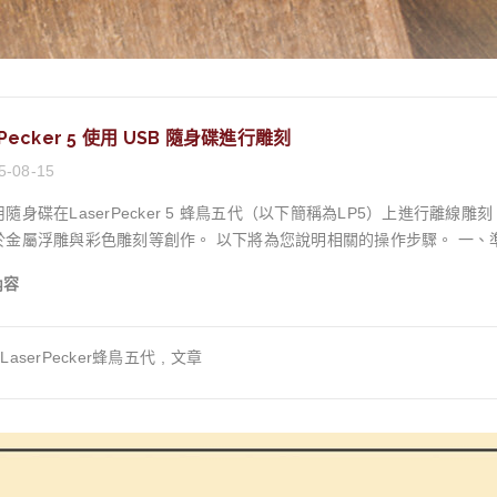
rPecker 5 使用 USB 隨身碟進行雕刻
5-08-15
隨身碟在LaserPecker 5 蜂鳥五代（以下簡稱為LP5）上進行
刻等創作。 以下將為您說明相關的操作步驟。 一、準備隨身碟 LP5基礎版與豪華組均隨附一個隨身碟，
FAT32，並且內有原廠提供的範例檔案。 若不慎遺失，或想要另外自
內容
廠隨附32G，LP5最大支援2T 隨身碟格式：FAT32 傳輸速度：130M
FS），請繼續執行步驟 2。 2、格式化隨身碟 右鍵點選隨身碟，叫出下拉選單並選擇格式化。 選擇 FAT32
LaserPecker蜂鳥五代
,
文章
始」。 格式化完成後，就可以儲存和讀取 .lpb 檔案了。 ※.在隨身碟建立「LaserPecker」資料
主機讀取檔案時間，完成格式化後，可以先建立起來以便後續存檔與讀取 二、將.lp2檔案轉換為 .lpb 檔案 L
B 隨身碟中的 .lpb 檔案。如果您有 .lp2 文件，請按照以下步驟進行轉換： 1、連接機器 使用 LDS PC 軟體
LP5 連接到 LDS 軟體並匯入想要浮雕的檔案（浮雕檔案製作請參考3D浮