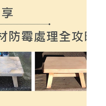
雕與彩色雕刻上很有幫助，日常加工也能有效避免誤觸導致設定跑掉這種狀況。 馬上就試試看這個加工方式吧！