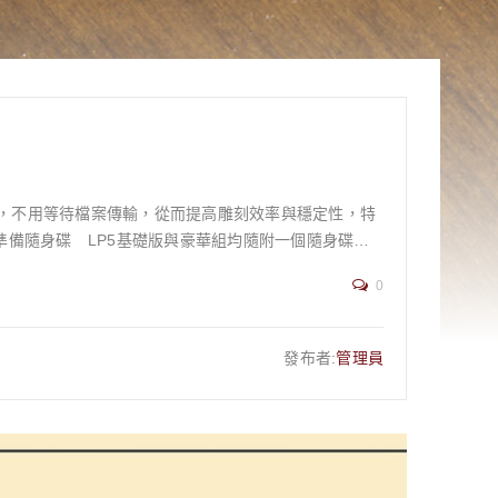
離線雕刻，不用等待檔案傳輸，從而提高雕刻效率與穩定性，特
行製作，請參考以下資訊 隨身碟規格 接口：USB-A
0
b/s 檔案格式：xxx.lpb 單一檔案大小：需小於4GB
發布者:
管理員
P5 機器只
連接到您的