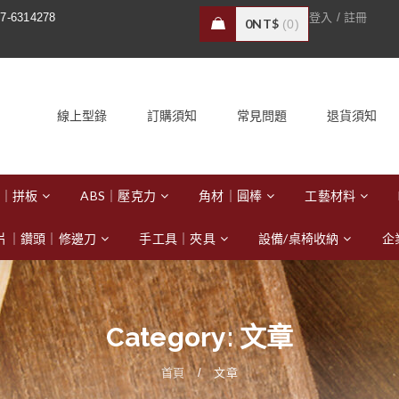
/
7-6314278
登入
註冊
0
NT$
0
線上型錄
訂購須知
常見問題
退貨須知
｜拼板
ABS｜壓克力
角材｜圓棒
工藝材料
片｜鑽頭｜修邊刀
手工具｜夾具
設備/桌椅收納
企
Category: 文章
首頁
/
文章