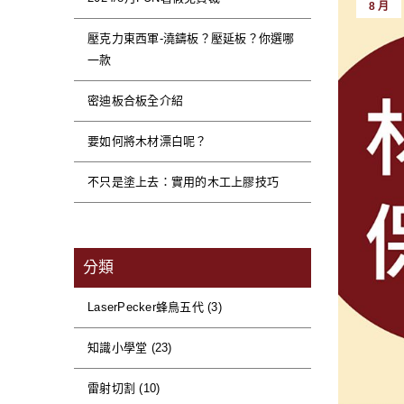
雕製作教學）。 2、設定雕刻參數，包括雕刻尺寸、功率、速度
8 月
物件的位置，預覽位置，
壓克力東西軍-澆鑄板？壓延板？你選哪
字元）並儲存到所需位置。 為了避免
一款
利後續調整修改。 並且當 LP5 從隨身碟讀取檔案時，它
軟體中讀取。 因此，建議在儲存檔案名稱時包含參數資訊（例如，XXX-4K-1064-
密迪板合板全介紹
度-層高），以便更好地
2、如何在 APP 中讀取
要如何將木材漂白呢？
APP操作步驟： a.選擇您要雕刻的文件。 
刻。 ※使用APP隨身碟功能時，只能執行預覽、開始雷射雕刻、暫停雷射雕刻、繼續雷射雕刻和停止雷射雕刻等操作。 ※儲存在隨身
不只是塗上去：實用的木工上膠技巧
碟的檔案無法在APP中重
現隨身碟圖示，請點擊他。 操作步
刻位置。 e.開始雕刻。 ※使用LDS軟體中的隨身碟功能時，只能執行預覽、開始雷射雕刻、暫停雷射雕刻
分類
雷射雕刻等操作。 ※儲存在USB上的檔案無法在LDS軟
LaserPecker蜂鳥五代 (3)
知識小學堂 (23)
雷射切割 (10)