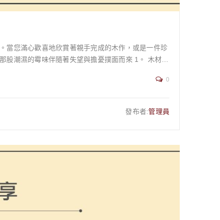
。當您滿心歡喜地欣賞著親手完成的木作，或是一件珍
濕的霉味伴隨著失望與擔憂撲面而來 1。 木材發
菌菌落，它們會逐漸破壞木材的完整性，使其變質、腐
0
嗽，甚至支氣管炎等健康問題，對家中有長者、孩童或過
帶您從科學原理深入了解發霉成因，提供一套完整的預防
發布者:
管理員
理。我們的目標不僅是教您如何「清除」霉斑，更是要
必須理解黴菌生長的四大關鍵要素，我們可以稱之為
子便會被喚醒，並開始迅速繁殖。在濕度高達 70% 甚至
re): 黴菌最活躍的生
節的室內溫度，以及人類感覺最舒適的溫度高度重疊。這也解
有木材存在，黴菌的食物來源就永遠不虞匱乏。 4.