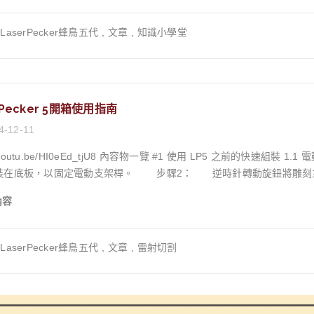
圖＞灰度圖＞模擬3D效果線稿原圖＞灰度圖＞模擬3D效果精細圖案原圖
走濕氣，是黴菌的天敵。天氣乾燥時，多開窗讓空氣對流。對於沒有窗戶的空間，可
風扇 8。擺放家具時，切記不要緊貼牆面，應預留至少 5-10 公分的縫
LaserPecker蜂鳥五代
,
文章
,
知識小學堂
 ※此功能免費版即可使用，但若遇到線上算圖人數較多時，會等待較久，也可以使用常見的修圖軟體
濕氣通常聚集在低觸，因此離地至少30cm以上並維持環境通風，可以有效降低潮溼問題， 第
枝葉相近，所以3D模擬
是更為關鍵的保險。這層「防護衣」就是我們所說
erstork，是一張內
塗層。它能封閉木材表面的孔隙，有效阻擋外部水氣的入侵。在木百貨，
片，因為植物色調相近、層次密集，所以效果不好 現實人物照片，由AI自動判讀時，五官不一定能精準還原，也會有機
木蠟油 (Wood Oils/Hardwax Oils): 這類產品會滲透到木
rPecker 5開箱使用指南
為毛髮較多，色彩同質性高，讓AI判讀時混亂，效果會比較差，可以直接讓AI生成指定動物的
吸」的保護層。它最大的優點是能完美保留木材的天然紋理與溫潤觸感，且
則小節：選擇主體突出、邊緣清晰的圖片，效果最佳。 二、使用浮雕深度圖生成網站生成深度圖
4-12-11
的撥水、抗污、防潮特性，甚至通過了歐盟兒童玩具安全認證，非常適合
ptok.com/imageGenerator 進入 Sculpt OK 網頁後，會看到網站概覽，可以直接使用google翻譯為繁體中文，此網站
而日本 VATON 大谷塗料的植物油，則以操作簡易、一瓶即可完成上漆程序而著稱 16。 水性漆 (Water-Ba
d_tjU8 內容物一覽 #1 使用 LP5 之前的快速組裝 1.1 電動支架組裝步驟一：使用H2.5的六角板手將4顆M4x10
號選擇想導入的JPG/PNG圖片，這邊使用gemini計算的貓咪圖片 選擇圖
在木材表面形成一層堅韌、耐磨的「保護膜」，能更徹底地將木材與外界
動支架桿。 步驟2： 逆時針轉動旋鈕將雕刻主機安裝到電動支架桿上 1.2便攜保護殼安裝將便攜保
效果預覽 點擊「3D 預覽」查看生成的深度圖是否符合所需效果。通常，圖 2 的明暗關係較好，您可
環境，水性漆是絕佳的選擇。木百貨販售的 二合一水性木器塗料，兼具
置在雕刻主機下方。逆時針擰緊底部的兩顆螺絲，將保護殼固定在主機上※此
滑鼠來變換角度查看（此預覽圖與實際雕刻效果大致吻合）。 提供三種深度圖自由選擇 具備 3D 預覽功能，可調整深度
ood
內容
由選擇具備 3D 預覽功能，可調整深度 如果三張圖片都沒有您想要的效果，則需要調整原始素材圖片，然後重新生
ardwax Oil)二合一水性漆 (2-in-1 Water-Based Paint)
上主機電源輸出端(USB-A孔)步驟4：將0.6m傳輸線的USB-C連接到電動支架上 1.4檢查安全密鑰 使用前請
17外觀質感保留並凸顯天然木紋，觸感溫潤 16可提供多種顏色，覆蓋
意，如果未安裝安全鎖，機器將無法運作。應用程式/軟體中會彈出錯誤提示。 1.5 安裝排煙管 保護殼內
冊並登入帳號即可免費領取積分，再花費積分點擊「確認」下載。 三、實際加工 雕刻參數參考黃銅硬幣木頭石板光源
LaserPecker蜂鳥五代
,
文章
,
雷射切割
幼兒安全 16保護性強、耐磨、完全阻隔水氣 17適用情境室內家具、
放至指定方向或室外另可選購空氣濾淨器搭配使用 #2 安裝LaserPecker Design Space 2.1 電腦版與手機版程式下
nm解析度：8K功率：100%深度：30%頻率：60層高：0.01mm層數：1-
的表面、希望上色的家具木百貨推薦產品護木油系列商品、Vaton 植物油塗料二合一水性
：1064nm解析度：4K功率：100%深度：20%頻率：30層高：0.01mm層數：1-254 以下為
準備，有時仍難免百密一疏。當您發現霉斑時，請不要驚慌。只要根據發霉的嚴重程度，採取
ecker Design Space」，點選以下連結：https://woodmall.com.tw/shop/laserpec
Sculpt OK製作深度圖雕刻成果展示 木頭雕刻範例： midjourney⽣成Sculpt OK製作深度圖雕刻成果展示 金屬雕刻範
讓您的木作恢復原貌。 【安全第一！處理前的重要提醒】 在進行任何除霉工作前，請務必佩戴好個人防護裝
Pecker Design Space App，點選右上角“+”，選擇機器型號“LP5” 將手機連接至