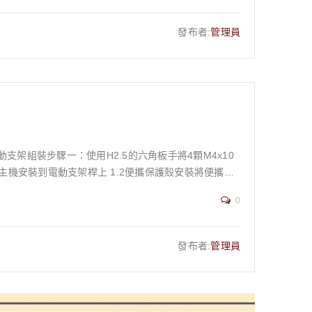
＞灰度圖＞模擬3D效果※此類圖案容易受材料影響成品
隙，讓空氣能夠在家具背面流通，避免形成潮濕死角 10。
發布者:
管理員
二道防線：物理屏障 (強化木
我們提供多種高品質的塗料選擇，主要分為兩大類：
材的纖維內部，由內而外滋養木材，並在表面形成一道具有撥水性但仍
便於局部修補。例如，德國 OSMO 歐斯蒙護木油，
用於廚房、浴室等潮濕區域的木材，或是兒童的玩具、
sed Paints): 水性
水氣隔絕。若您希望為木作上色，或是需要對抗更嚴苛
底漆與面漆功能，能提供強大的保護力與多樣的色彩選
步驟請避免觸碰到鏡頭再將濾光片裝上即可 1.3線
0
保護原理滲透木材纖維，由內而外形成撥水層 16在木材表面形成堅韌的保
確保安全鎖有正確
木紋，表面平滑優點質感自然、透氣、易於局部修復、多款
建風扇，與排煙管
：
發布者:
管理員
餐桌、兒童玩具、希望保留木材質感的作品戶外木作、需高
254光源：450nm解析度：2K功率：30%深度：30%次
木器塗料 木材發霉了怎麼辦？從輕微
加工範例 木頭加工範例：
ker/software下載。 #3 將 LP5 機器連接到