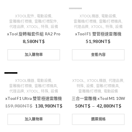
缺貨
,
,
,
,
XTOOL配件
電動設備
XTOOL機器
電動設備
,
,
,
,
雷雕機/打標機
雷雕/打標配件
雷雕機/打標機
雷雕/打標機具
,
,
,
,
,
,
代理品牌
XTOOL
特殊
設備
代理品牌
XTOOL
特殊
設備
xTool 旋轉軸套件組 RA2 Pro
xTool F1 雙管極速雷雕機
8,580
NT$
51,980
NT$
加入購物車
查看內容
特價
,
,
,
,
,
XTOOL機器
電動設備
XTOOL
XTOOL機器
代理品牌
,
,
,
,
,
雷雕機/打標機
雷雕/打標機具
特殊
設備
雷雕/打標機具
,
,
,
,
代理品牌
XTOOL
特殊
設備
雷雕機/打標機
電動設備
xTool F1 Ultra 雙管極速雷雕機
三合一雷雕機 xTool M1 10W
159,980
NT$
138,980
NT$
50
NT$
42,880
NT$
–
加入購物車
選擇規格