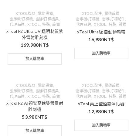
,
,
,
,
XTOOL機器
電動設備
XTOOL配件
電動設備
,
,
,
,
雷雕機/打標機
雷雕/打標機具
雷雕機/打標機
雷雕/打標配件
,
,
,
,
,
,
代理品牌
XTOOL
特殊
設備
代理品牌
XTOOL
特殊
設備
xTool F2 Ultra UV 透明材質紫
xTool Ultra級 自動傳輸帶
外雷射雕刻機
16,980
NT$
169,980
NT$
加入購物車
加入購物車
,
,
,
,
XTOOL機器
電動設備
XTOOL配件
電動設備
,
,
,
,
雷雕機/打標機
雷雕/打標機具
雷雕機/打標機
雷雕/打標配件
,
,
,
,
,
,
代理品牌
XTOOL
特殊
設備
代理品牌
XTOOL
特殊
設備
xTool F2 AI視覺高速雙管雷射
xTool 桌上型煙霧淨化器
雕刻機
12,980
NT$
53,980
NT$
加入購物車
加入購物車