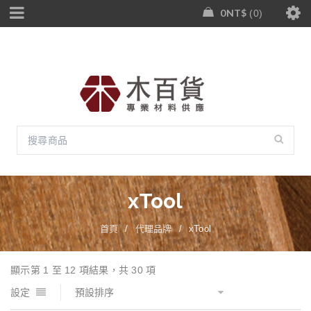
0
NT$
0
xTool
首頁
/
代理品牌
/
xTool
顯示第 1 至 12 項結果，共 30 項
設定
預設排序