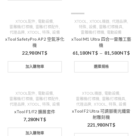
缺貨
,
,
,
,
,
XTOOL配件
電動設備
XTOOL
XTOOL機器
代理品牌
,
,
,
,
,
雷雕機/打標機
雷雕/打標配件
特殊
設備
雷雕/打標機具
,
,
,
,
代理品牌
XTOOL
特殊
設備
雷雕機/打標機
電動設備
xTool SafetyPro AP2 空氣淨化
xTool M1 Ultra 四合一雷雕工藝
機
機
22,980
NT$
61,180
NT$
81,580
NT$
–
加入購物車
選擇規格
,
,
,
,
XTOOL配件
電動設備
XTOOL機器
電動設備
,
,
,
,
雷雕機/打標機
雷雕/打標配件
雷雕機/打標機
雷雕/打標機具
,
,
,
,
,
,
代理品牌
XTOOL
特殊
設備
代理品牌
XTOOL
特殊
設備
xTool F2 Ultra 可調脈衝光纖雷
xTool F1/F2 擴展套件
射雕刻機
7,280
NT$
221,980
NT$
加入購物車