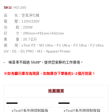
SKU:
HD-245
品 名：空氣淨化機
電 壓：110V/220V
功 耗：220W
尺 寸：290mm×491mm×542mm
重 量：20.7公斤
適 用：xTool P2、M1 Ultra、F1 Ultra、F2 Ultra、F2 Ultra
UV、D1、D1 PRO、M1、Apparel Printer
噪音率不超過 55dB*，提供您安靜的工作環境。
※如有顯示庫存為現貨，如無庫存下單後約1~2個月到貨！
推薦購買
特價
特價
xTool F系列用控制踏板
xTool F系列用控制按鈕