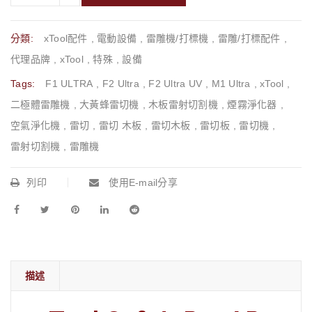
分類:
xTool配件
,
電動設備
,
雷雕機/打標機
,
雷雕/打標配件
,
代理品牌
,
xTool
,
特殊
,
設備
Tags:
F1 ULTRA
,
F2 Ultra
,
F2 Ultra UV
,
M1 Ultra
,
xTool
,
二極體雷雕機
,
大黃蜂雷切機
,
木板雷射切割機
,
煙霧淨化器
,
空氣淨化機
,
雷切
,
雷切 木板
,
雷切木板
,
雷切板
,
雷切機
,
雷射切割機
,
雷雕機
列印
使用E-mail分享
描述