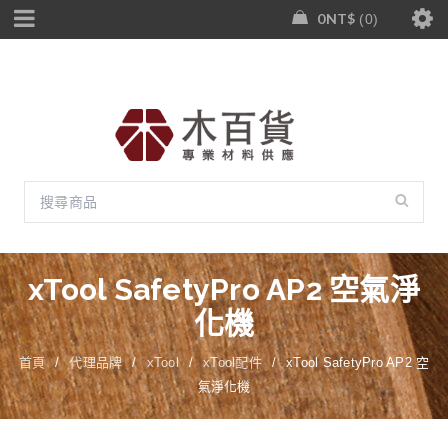
0
NT$
0
xTool SafetyPro AP2 空氣淨
化機
首頁
/
代理品牌
/
xTool
/
xTool配件
/
xTool SafetyPro AP2 空
氣淨化機