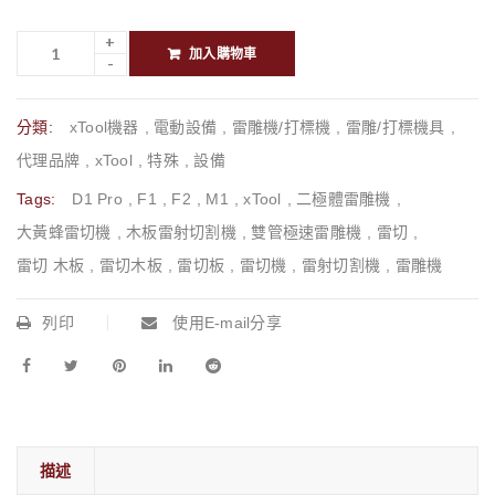
加入購物車
分類:
xTool機器
,
電動設備
,
雷雕機/打標機
,
雷雕/打標機具
,
代理品牌
,
xTool
,
特殊
,
設備
Tags:
D1 Pro
,
F1
,
F2
,
M1
,
xTool
,
二極體雷雕機
,
大黃蜂雷切機
,
木板雷射切割機
,
雙管極速雷雕機
,
雷切
,
雷切 木板
,
雷切木板
,
雷切板
,
雷切機
,
雷射切割機
,
雷雕機
列印
使用E-mail分享
描述