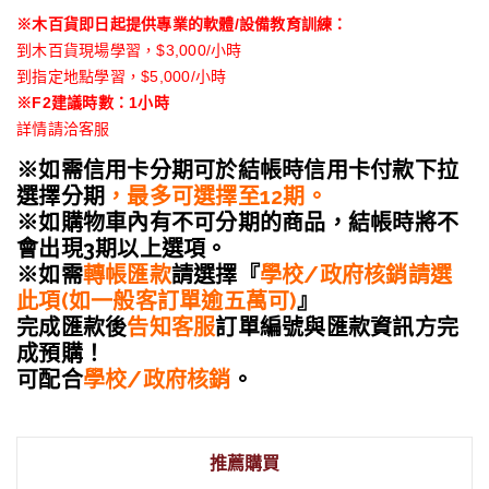
※木百貨即日起提供專業的軟體/設備教育訓練：
到木百貨現場學習，$3,000/小時
到指定地點學習，$5,000/小時
※F2建議時數：1小時
詳情請洽客服
※如需信用卡分期可於結帳時信用卡付款下拉
選擇分期
，最多可選擇至12期。
※如購物車內有不可分期的商品，結帳時將不
會出現3期以上選項。
※如需
轉帳匯款
請選擇『
學校/政府核銷請選
此項(如一般客訂單逾五萬可)
』
完成匯款後
告知客服
訂單編號與匯款資訊
方完
成預購！
可配合
學校/政府核銷
。
推薦購買