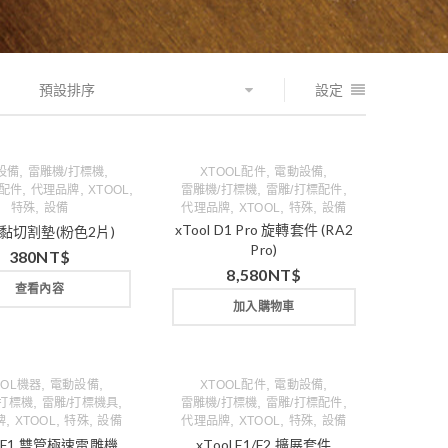
預設排序
設定
,
,
,
,
設備
雷雕機/打標機
XTOOL配件
電動設備
,
,
,
,
,
標配件
代理品牌
XTOOL
雷雕機/打標機
雷雕/打標配件
,
,
,
,
特殊
設備
代理品牌
XTOOL
特殊
設備
xTool D1 Pro 旋轉套件 (RA2
黏切割墊(粉色2片)
Pro)
380
NT$
8,580
NT$
查看內容
加入購物車
,
,
,
,
OOL機器
電動設備
XTOOL配件
電動設備
,
,
,
,
/打標機
雷雕/打標機具
雷雕機/打標機
雷雕/打標配件
,
,
,
,
,
,
牌
XTOOL
特殊
設備
代理品牌
XTOOL
特殊
設備
ol F1 雙管極速雷雕機
xTool F1/F2 擴展套件