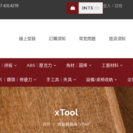
/
7-6314278
登入
註冊
0
NT$
0
線上型錄
訂購須知
常見問題
退貨須知
｜拼板
ABS｜壓克力
角材｜圓棒
工藝材料
片｜鑽頭｜修邊刀
手工具｜夾具
設備/桌椅收納
企
xTool
首頁
/
商品標籤為 “xTool”