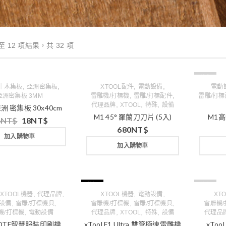
至 12 項結果，共 32 項
缺貨
,
,
,
,
｜木集板
亞洲密集板
XTOOL配件
電動設備
電動
,
,
亞洲密集板 3MM
雷雕機/打標機
雷雕/打標配件
雷雕/打
,
,
,
代理品牌
XTOOL
特殊
設備
亞洲 密集板 30x40cm
M1 45° 羅蘭刀刀片 (5入)
M1高
6
NT$
18
NT$
680
NT$
加入購物車
加入購物車
特價
缺貨
,
,
,
,
XTOOL機器
代理品牌
XTOOL機器
電動設備
XT
,
,
,
,
設備
雷雕/打標機具
雷雕機/打標機
雷雕/打標機具
雷雕機
,
,
,
,
機/打標機
電動設備
代理品牌
XTOOL
特殊
設備
代理品
l DTF智慧服裝印刷機
xTool F1 Ultra 雙管極速雷雕機
xTo