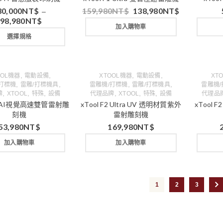
30,000
NT$
159,980
NT$
138,980
NT$
–
98,980
NT$
加入購物車
選擇規格
,
,
,
,
OOL機器
電動設備
XTOOL機器
電動設備
XT
,
,
,
,
打標機
雷雕/打標機具
雷雕機/打標機
雷雕/打標機具
雷雕機
,
,
,
,
,
,
牌
XTOOL
特殊
設備
代理品牌
XTOOL
特殊
設備
代理品
F2 AI視覺高速雙管雷射雕
xTool F2 Ultra UV 透明材質紫外
xTool 
刻機
雷射雕刻機
53,980
NT$
169,980
NT$
加入購物車
加入購物車
1
2
3