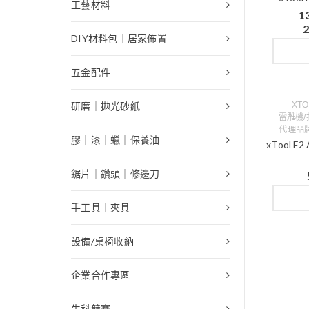
工藝材料
1
2
DIY材料包｜居家佈置
五金配件
研磨｜拋光砂紙
XT
雷雕機/
代理品
膠｜漆｜蠟｜保養油
xTool 
鋸片｜鑽頭｜修邊刀
手工具｜夾具
設備/桌椅收納
企業合作專區
生科競賽