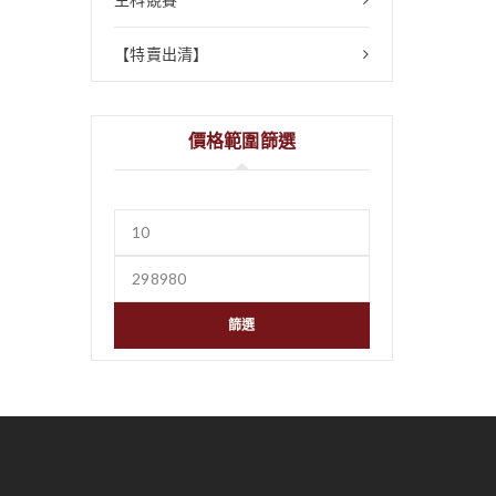
【特賣出清】
價格範圍篩選
篩選