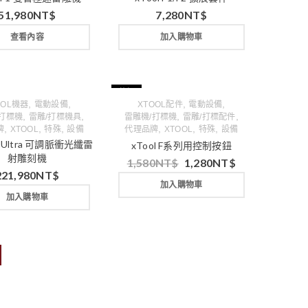
51,980
NT$
7,280
NT$
查看內容
加入購物車
特價
,
,
,
,
OOL機器
電動設備
XTOOL配件
電動設備
,
,
,
,
/打標機
雷雕/打標機具
雷雕機/打標機
雷雕/打標配件
,
,
,
,
,
,
牌
XTOOL
特殊
設備
代理品牌
XTOOL
特殊
設備
F2 Ultra 可調脈衝光纖雷
xTool F系列用控制按鈕
射雕刻機
1,580
NT$
1,280
NT$
221,980
NT$
加入購物車
加入購物車