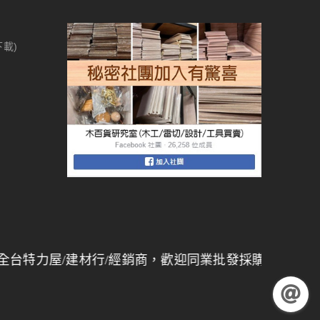
下載)
/建材行/經銷商，歡迎同業批發採購，
量大另有折扣
】