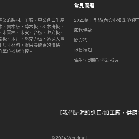
們
常見問題
專業的製材加工廠，專業進口生產
2021線上型錄(內含小知識 歡迎
木、實木板、薄木板、松木拼板、
服務條款
、木圓棒、木皮、合板、密底板、
松板、木片、壓克力板，透過大量
問與答
化尺寸材料，提供最優惠的價格，
退貨須知
府單位核銷流程。
雷射切割機功率對照表
【我們是源頭進口/加工廠，供應全台特力屋
© 2024
Woodmall