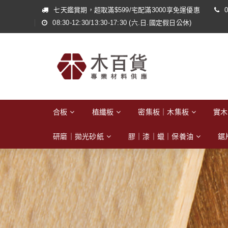
七天鑑賞期，超取滿$599/宅配滿3000享免運優惠
0
08:30-12:30/13:30-17:30 (六.日.國定假日公休)
合板
植纖板
密集板｜木集板
實木
研磨｜拋光砂紙
膠｜漆｜蠟｜保養油
鋸