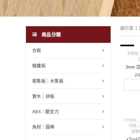
顯示第 1 
商品分類
特價
合板
密集板
植纖板
3mm 
2
密集板｜木集板
實木｜拼板
ABS｜壓克力
,
XTOOL
,
特殊
角材｜圓棒
雷雕
xToo