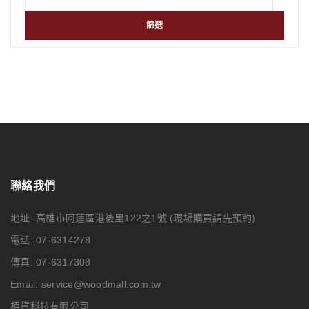
篩選
聯絡我們
地址: 高雄市阿蓮區港後里122之1號
(現場購買請先預約)
電話: 07-6314278
傳真: 07-6317308
Email:
service@woodmall.com.tw
栢貨科技有限公司