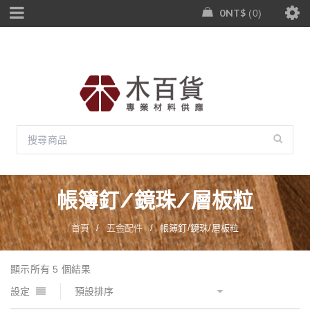
0
NT$
0
帳簿釘/鏡珠/層板粒
首頁
/
五金配件
/
帳簿釘/鏡珠/層板粒
顯示所有 5 個結果
設定
預設排序