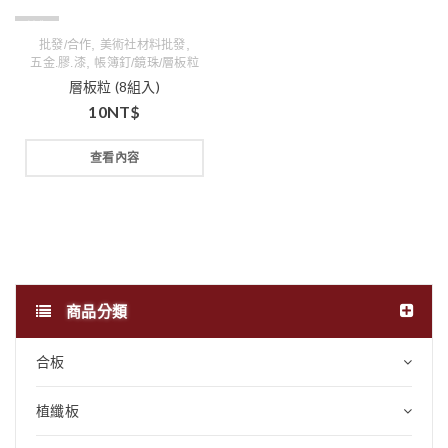
缺貨
,
,
批發/合作
美術社材料批發
,
五金.膠.漆
帳簿釘/鏡珠/層板粒
層板粒 (8組入)
10
NT$
查看內容
商品分類
合板
植纖板