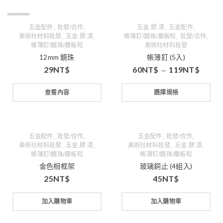
缺貨
,
,
,
,
五金配件
批發/合作
五金.膠.漆
五金配件
,
,
,
,
美術社材料批發
五金.膠.漆
帳簿釘/鏡珠/層板粒
批發/合作
帳簿釘/鏡珠/層板粒
美術社材料批發
12mm 鏡珠
帳簿釘 (5入)
29
NT$
60
NT$
119
NT$
–
查看內容
選擇規格
,
,
,
,
五金配件
批發/合作
五金配件
批發/合作
,
,
,
,
美術社材料批發
五金.膠.漆
美術社材料批發
五金.膠.漆
帳簿釘/鏡珠/層板粒
帳簿釘/鏡珠/層板粒
金色相框架
玻璃銅止 (4組入)
25
NT$
45
NT$
加入購物車
加入購物車