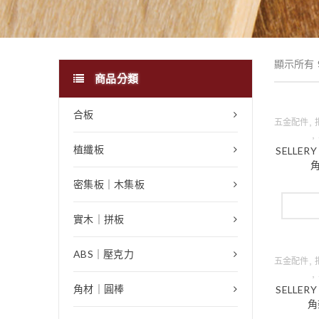
顯示所有 
商品分類
合板
,
五金配件
,
植纖板
SELLER
角
密集板｜木集板
實木｜拼板
ABS｜壓克力
,
五金配件
,
角材｜圓棒
SELLER
角