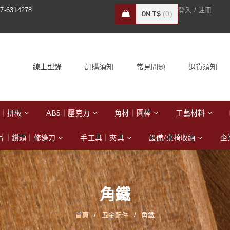
/
7-6314278
登入
註冊
0
NT$
0
線上型錄
訂購須知
常見問題
退貨須知
｜拼板
ABS｜壓克力
角材｜圓棒
工藝材料
片｜鑽頭｜修邊刀
手工具｜夾具
設備/桌椅收納
企
角鐵
首頁
/
五金配件
/
角鐵