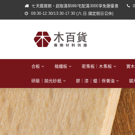
七天鑑賞期，超取滿$599/宅配滿3000享免運優惠
0
08:30-12:30/13:30-17:30 (六.日.國定假日公休)
合板
植纖板
密集板｜木集板
實木
研磨｜拋光砂紙
膠｜漆｜蠟｜保養油
鋸