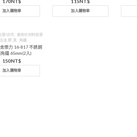
170
NT$
115
NT$
加入購物車
加入購物車
,
批發/合作
美術社材料批發
,
五金.膠.漆
角鐵
Y 舍樂力 16-817 不銹鋼
角鐵 65mm(2入)
150
NT$
加入購物車