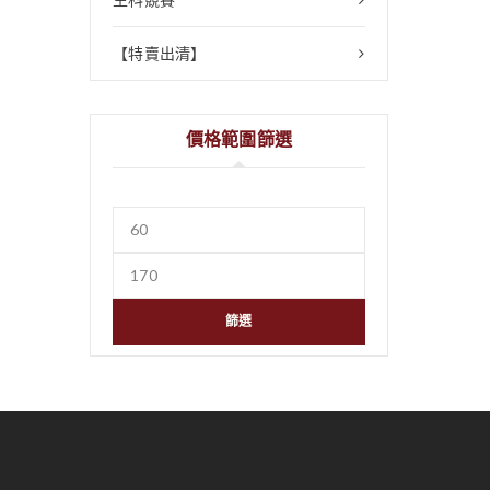
【特賣出清】
價格範圍篩選
篩選