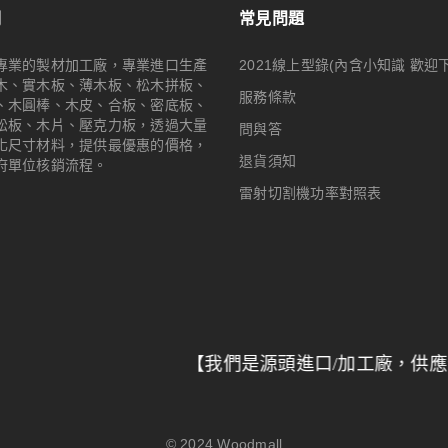
們
常見問題
專業的製材加工廠，專業進口生產
2021線上型錄(內含小知識 歡迎
木、實木板、薄木板、松木拼板、
服務條款
、木圓棒、木皮、合板、密底板、
松板、木片、壓克力板，透過大量
問與答
化尺寸材料，提供最優惠的價格，
退貨須知
府單位核銷流程。
雷射切割機功率對照表
【我們是源頭進口/加工廠，供應全台特力
© 2024
Woodmall