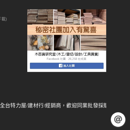
下載)
屋/建材行/經銷商，歡迎同業批發採購，
量大另有折扣
】