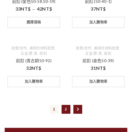
前扣 (金色50-58.50-59)
前扣 (50-40-1)
33
NT$
42
NT$
37
NT$
–
選擇規格
加入購物車
,
,
,
,
批發/合作
美術社材料批發
批發/合作
美術社材料批發
,
,
五金.膠.漆
前扣
五金.膠.漆
前扣
前扣 (青古銅50-92)
前扣 (金色50-39)
32
NT$
31
NT$
加入購物車
加入購物車
1
2