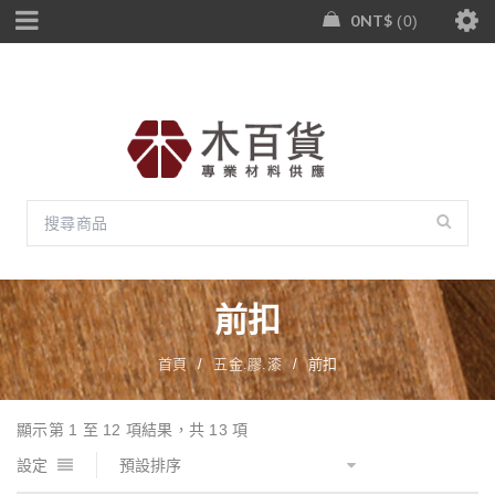
0
NT$
0
前扣
首頁
/
五金.膠.漆
/
前扣
顯示第 1 至 12 項結果，共 13 項
設定
預設排序