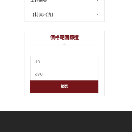
【特賣出清】
價格範圍篩選
篩選