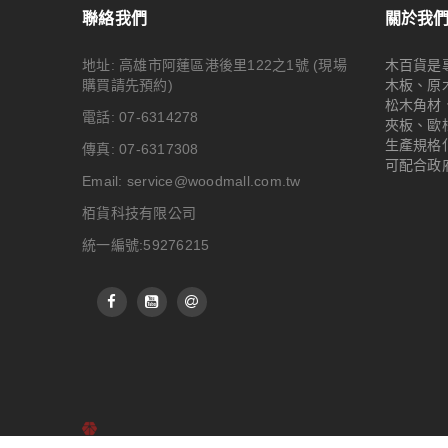
聯絡我們
關於我
地址: 高雄市阿蓮區港後里122之1號
(現場
木百貨是
購買請先預約)
木板、原
松木角材
電話: 07-6314278
夾板、歐
生產規格
傳真: 07-6317308
可配合政
Email:
service@woodmall.com.tw
栢貨科技有限公司
統一編號:59276215