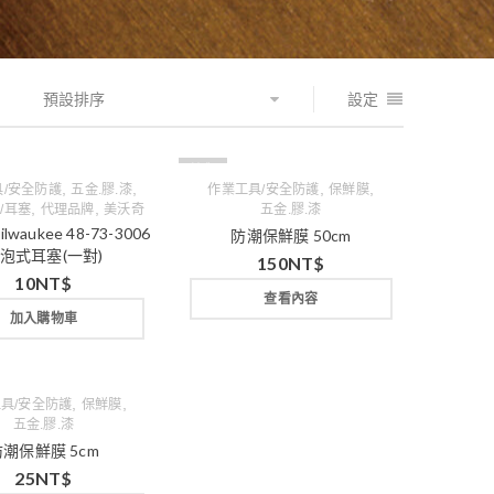
預設排序
設定
缺貨
,
,
,
,
/安全防護
五金.膠.漆
作業工具/安全防護
保鮮膜
,
,
/耳塞
代理品牌
美沃奇
五金.膠.漆
waukee 48-73-3006
防潮保鮮膜 50cm
泡式耳塞(一對)
150
NT$
10
NT$
查看內容
加入購物車
,
,
具/安全防護
保鮮膜
五金.膠.漆
防潮保鮮膜 5cm
25
NT$