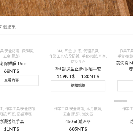
7 個結果
,
,
,
,
,
具/安全防護
保鮮膜
3M
五金.膠.漆
代理品牌
作業工具
,
,
五金.膠.漆
作業工具/安全防護
手套/眼鏡/耳塞
手套/眼鏡
防疫專區
美沃奇 Mil
潮保鮮膜 15cm
3M 舒適型止滑/耐磨手套
發
68
NT$
119
NT$
130
NT$
–
查看內容
選擇規格
缺貨
,
,
,
,
.漆
作業工具/安全防護
作業工具/安全防護
本月推薦
作業工
,
,
眼鏡/耳塞
防疫專區
五金.膠.漆
滅火器
防滑透氣手套
450ml 滅火器
11
NT$
685
NT$