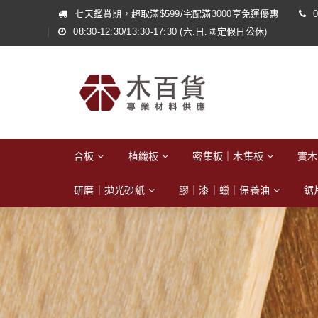
七天鑑賞期，超取滿$599/宅配滿3000享免運優惠
0
08:30-12:30/13:30-17:30 (六.日.國定假日公休)
合板
植纖板
密集板｜木集板
實木
研磨｜拋光砂紙
膠｜漆｜蠟｜保養油
鋸