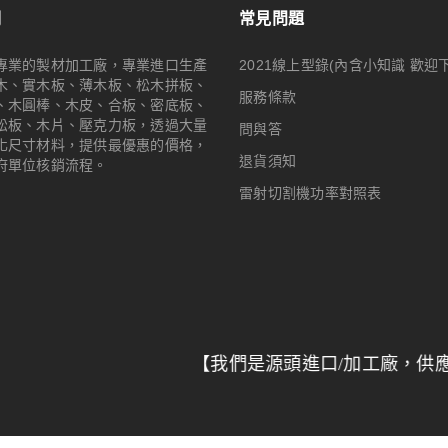
們
常見問題
專業的製材加工廠，專業進口生產
2021線上型錄(內含小知識 歡迎
木、實木板、薄木板、松木拼板、
服務條款
、木圓棒、木皮、合板、密底板、
松板、木片、壓克力板，透過大量
問與答
化尺寸材料，提供最優惠的價格，
退貨須知
府單位核銷流程。
雷射切割機功率對照表
【我們是源頭進口/加工廠，供應全台特力
© 2024
Woodmall