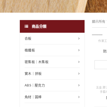
顯示所有 
商品分類
缺貨
合板
作業工
植纖板
防
密集板｜木集板
實木｜拼板
ABS｜壓克力
五金.膠
手套/
角材｜圓棒