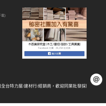
下載)
屋/建材行/經銷商，歡迎同業批發採購，
量大另有折扣
】