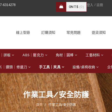
/
7-6314278
登入
註冊
0
NT$
0
線上型錄
訂購須知
常見問題
退貨須知
｜拼板
ABS｜壓克力
角材｜圓棒
工藝材料
片｜鑽頭｜修邊刀
手工具｜夾具
設備/桌椅收納
企
作業工具/安全防護
首頁
/
作業工具/安全防護