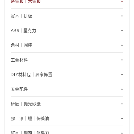
密集板｜木集板
實木｜拼板
ABS｜壓克力
角材｜圓棒
工藝材料
DIY材料包｜居家佈置
五金配件
研磨｜拋光砂紙
膠｜漆｜蠟｜保養油
鋸片｜鑽頭｜修邊刀