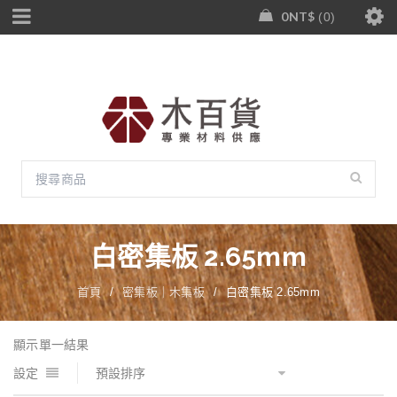
0
NT$
0
白密集板 2.65mm
首頁
/
密集板｜木集板
/
白密集板 2.65mm
顯示單一結果
設定
預設排序