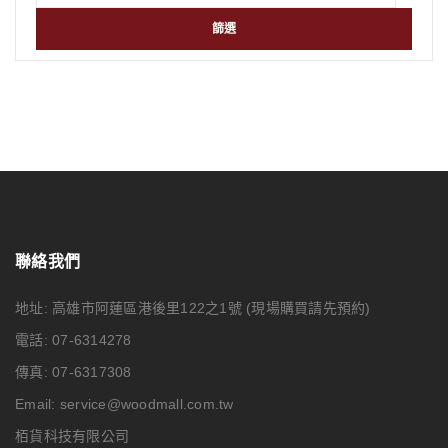
篩選
聯絡我們
地址: 高雄市阿蓮區港後里122之1號
(現場購買請先預約)
電話: 07-6314278
傳真: 07-6317308
Email:
service@woodmall.com.tw
栢貨科技有限公司