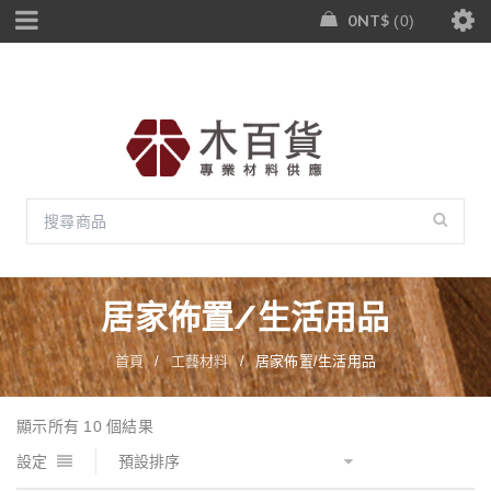
0
NT$
0
居家佈置/生活用品
首頁
/
工藝材料
/
居家佈置/生活用品
顯示所有 10 個結果
設定
預設排序