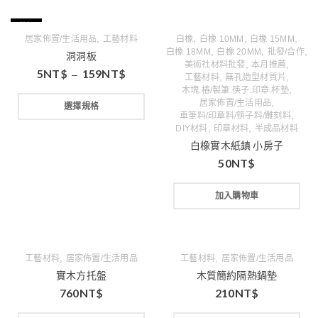
特價
,
,
,
,
居家佈置/生活用品
工藝材料
白橡
白橡 10MM
白橡 15MM
,
,
,
白橡 18MM
白橡 20MM
批發/合作
洞洞板
,
,
美術社材料批發
本月推薦
5
NT$
159
NT$
–
,
,
工藝材料
無孔造型材質片
,
木塊.樁/製筆.筷子.印章.杯墊
,
居家佈置/生活用品
選擇規格
,
車筆料/印章料/筷子料/雕刻料
,
,
DIY材料
印章材料
半成品材料
白橡實木紙鎮 小房子
50
NT$
加入購物車
,
,
工藝材料
居家佈置/生活用品
工藝材料
居家佈置/生活用品
實木方托盤
木質簡約隔熱鍋墊
760
NT$
210
NT$