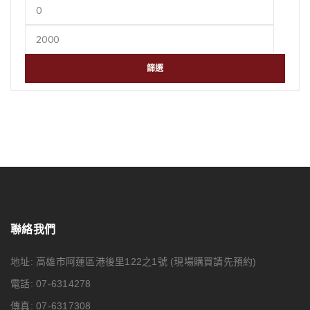
篩選
聯絡我們
地址: 高雄市阿蓮區港後里122之1號
(現場購買請先預約)
電話: 07-6314278
傳真: 07-6317308