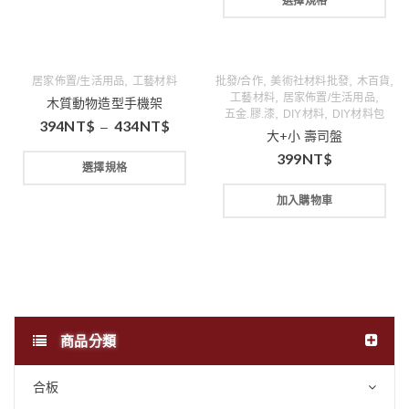
選擇規格
,
,
,
,
居家佈置/生活用品
工藝材料
批發/合作
美術社材料批發
木百貨
,
,
工藝材料
居家佈置/生活用品
木質動物造型手機架
,
,
五金.膠.漆
DIY材料
DIY材料包
394
NT$
434
NT$
–
大+小 壽司盤
399
NT$
選擇規格
加入購物車
商品分類
合板