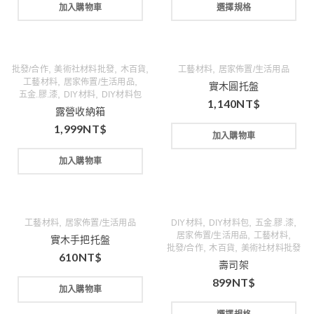
加入購物車
選擇規格
,
,
,
,
批發/合作
美術社材料批發
木百貨
工藝材料
居家佈置/生活用品
,
,
工藝材料
居家佈置/生活用品
實木圓托盤
,
,
五金.膠.漆
DIY材料
DIY材料包
1,140
NT$
露營收納箱
1,999
NT$
加入購物車
加入購物車
,
,
,
,
工藝材料
居家佈置/生活用品
DIY材料
DIY材料包
五金.膠.漆
,
,
居家佈置/生活用品
工藝材料
實木手把托盤
,
,
批發/合作
木百貨
美術社材料批發
610
NT$
壽司架
899
NT$
加入購物車