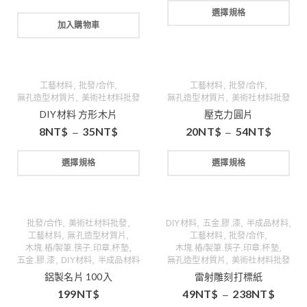
選擇規格
加入購物車
,
,
,
,
工藝材料
批發/合作
工藝材料
批發/合作
,
,
無孔造型材質片
美術社材料批發
無孔造型材質片
美術社材料批發
DIY材料 方形木片
壓克力圓片
8
NT$
35
NT$
20
NT$
54
NT$
–
–
選擇規格
選擇規格
,
,
,
,
,
批發/合作
美術社材料批發
DIY材料
五金.膠.漆
半成品材料
,
,
,
,
工藝材料
無孔造型材質片
工藝材料
批發/合作
,
,
木塊.樁/製筆.筷子.印章.杯墊
木塊.樁/製筆.筷子.印章.杯墊
,
,
,
五金.膠.漆
DIY材料
半成品材料
無孔造型材質片
美術社材料批發
鋁製名片 100入
雷射雕刻打標紙
199
NT$
49
NT$
238
NT$
–