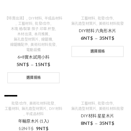
,
,
,
,
【特賣出清】
DIY材料
半成品材料
工藝材料
批發/合作
,
,
,
,
工藝材料
批發/合作
無孔造型材質片
美術社材料批發
,
木塊.樁/製筆.筷子.印章.杯墊
DIY材料 六角形木片
,
,
木材出清
本月推薦
6
NT$
35
NT$
–
,
,
無孔造型材質片
線鋸機
,
,
線鋸機配件
美術社材料批發
電動設備
選擇規格
6×8實木試用小料
5
NT$
15
NT$
–
選擇規格
特價
,
,
,
,
批發/合作
美術社材料批發
工藝材料
批發/合作
,
,
,
工藝材料
無孔造型材質片
DIY材料
無孔造型材質片
美術社材料批發
,
半成品材料
DIY材料 星星木片
年輪原木片 (1入)
8
NT$
35
NT$
–
12
NT$
9
NT$