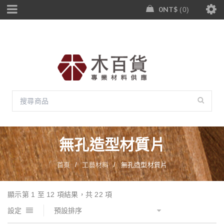
0
NT$
0
無孔造型材質片
首頁
/
工藝材料
/
無孔造型材質片
顯示第 1 至 12 項結果，共 22 項
設定
預設排序