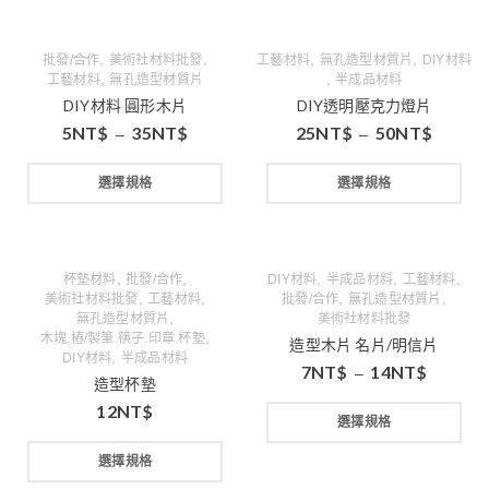
,
,
,
,
批發/合作
美術社材料批發
工藝材料
無孔造型材質片
DIY材料
,
,
工藝材料
無孔造型材質片
半成品材料
DIY材料 圓形木片
DIY透明壓克力燈片
5
NT$
35
NT$
25
NT$
50
NT$
–
–
選擇規格
選擇規格
,
,
,
,
,
杯墊材料
批發/合作
DIY材料
半成品材料
工藝材料
,
,
,
,
美術社材料批發
工藝材料
批發/合作
無孔造型材質片
,
無孔造型材質片
美術社材料批發
,
木塊.樁/製筆.筷子.印章.杯墊
造型木片 名片/明信片
,
DIY材料
半成品材料
7
NT$
14
NT$
–
造型杯墊
12
NT$
選擇規格
選擇規格