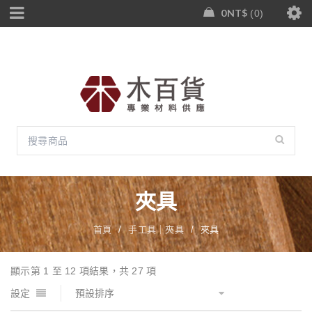
0
NT$
0
夾具
首頁
/
手工具｜夾具
/
夾具
顯示第 1 至 12 項結果，共 27 項
設定
預設排序