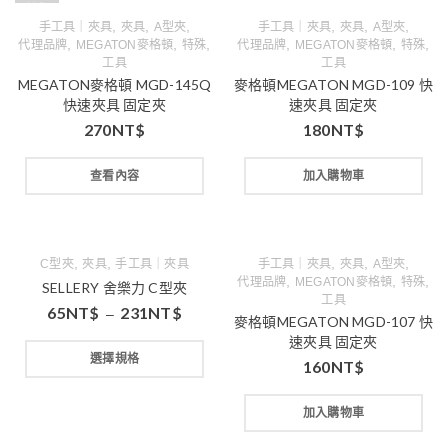
缺貨
,
,
,
,
,
,
手工具｜夾具
夾具
A型夾
手工具｜夾具
夾具
A型夾
,
,
,
,
,
,
代理品牌
MEGATON麥格頓
特殊
代理品牌
MEGATON麥格頓
特殊
工具
工具
MEGATON麥格頓 MGD-145Q
麥格頓MEGATON MGD-109 快
快速夾具 固定夾
速夾具 固定夾
270
NT$
180
NT$
查看內容
加入購物車
,
,
,
,
,
C型夾
夾具
手工具｜夾具
手工具｜夾具
夾具
A型夾
,
,
,
代理品牌
MEGATON麥格頓
特殊
SELLERY 舍樂力 C型夾
工具
65
NT$
231
NT$
–
麥格頓MEGATON MGD-107 快
速夾具 固定夾
選擇規格
160
NT$
加入購物車