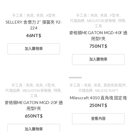
,
,
,
,
,
手工具｜夾具
夾具
A型夾
手工具｜夾具
夾具
F型夾
,
,
,
代理品牌
MEGATON麥格頓
特殊
SELLERY 舍樂力 2″ 彈簧夾 92-
工具
224
麥格頓MEGATON MGD-40F 通
46
NT$
用型F夾
750
NT$
加入購物車
加入購物車
缺貨
,
,
,
,
,
,
手工具｜夾具
夾具
F型夾
手工具｜夾具
夾具
其他夾具/配件
,
,
,
,
代理品牌
MEGATON麥格頓
特殊
代理品牌
MILESCRAFT
工具
Milescraft 4010 直角塊 固定塊
麥格頓MEGATON MGD-20F 通
250
NT$
用型F夾
650
NT$
查看內容
加入購物車