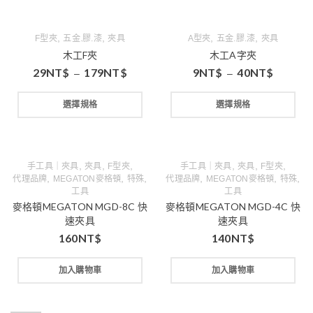
,
,
,
,
F型夾
五金.膠.漆
夾具
A型夾
五金.膠.漆
夾具
木工F夾
木工A字夾
29
NT$
179
NT$
9
NT$
40
NT$
–
–
選擇規格
選擇規格
,
,
,
,
,
,
手工具｜夾具
夾具
F型夾
手工具｜夾具
夾具
F型夾
,
,
,
,
,
,
代理品牌
MEGATON麥格頓
特殊
代理品牌
MEGATON麥格頓
特殊
工具
工具
麥格頓MEGATON MGD-8C 快
麥格頓MEGATON MGD-4C 快
速夾具
速夾具
160
NT$
140
NT$
加入購物車
加入購物車