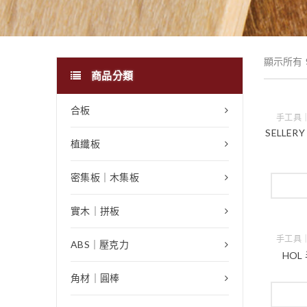
顯示所有 
商品分類
合板
手工具
SELLER
植纖板
密集板｜木集板
實木｜拼板
手工具
ABS｜壓克力
HOL
角材｜圓棒