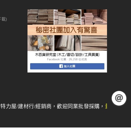
下載)
建材行/經銷商，歡迎同業批發採購，
量大另有折扣
】 【