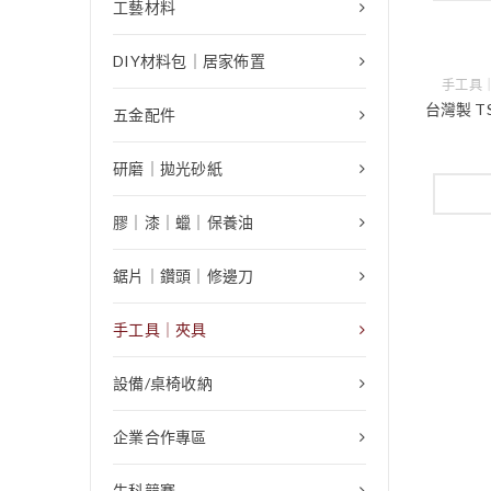
工藝材料
DIY材料包｜居家佈置
手工具
台灣製 TS
五金配件
研磨｜拋光砂紙
膠｜漆｜蠟｜保養油
鋸片｜鑽頭｜修邊刀
手工具｜夾具
設備/桌椅收納
企業合作專區
生科競賽