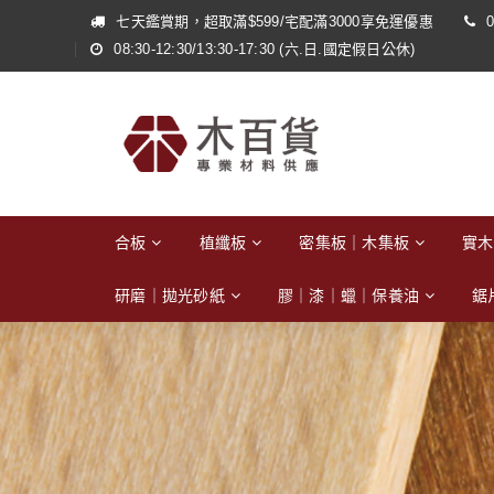
七天鑑賞期，超取滿$599/宅配滿3000享免運優惠
0
08:30-12:30/13:30-17:30 (六.日.國定假日公休)
合板
植纖板
密集板｜木集板
實木
研磨｜拋光砂紙
膠｜漆｜蠟｜保養油
鋸