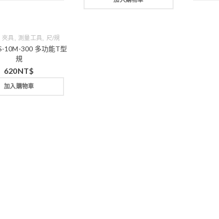
加入購物車
,
,
｜夾具
測量工具
尺/規
-10M-300 多功能T型
規
620
NT$
加入購物車