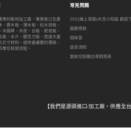
們
常見問題
專業的製材加工廠，專業進口生產
2021線上型錄(內含小知識 歡迎
木、實木板、薄木板、松木拼板、
服務條款
、木圓棒、木皮、合板、密底板、
松板、木片、壓克力板，透過大量
問與答
化尺寸材料，提供最優惠的價格，
退貨須知
府單位核銷流程。
雷射切割機功率對照表
【我們是源頭進口/加工廠，供應全台特力屋/
© 2024
Woodmall