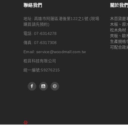
聯絡我們
關於我
地址: 高雄市阿蓮區港後里122之1號
(現場
木百貨是
購買請先預約)
木板、原
松木角材
電話: 07-6314278
夾板、歐
生產規格
傳真: 07-6317308
可配合政
Email:
service@woodmall.com.tw
栢貨科技有限公司
統一編號:59276215