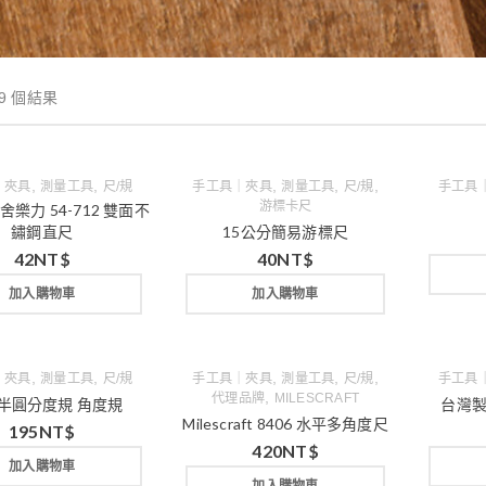
9 個結果
,
,
,
,
,
｜夾具
測量工具
尺/規
手工具｜夾具
測量工具
尺/規
手工具
游標卡尺
Y 舍樂力 54-712 雙面不
鏽鋼直尺
15公分簡易游標尺
42
NT$
40
NT$
加入購物車
加入購物車
,
,
,
,
,
｜夾具
測量工具
尺/規
手工具｜夾具
測量工具
尺/規
手工具
,
代理品牌
MILESCRAFT
 半圓分度規 角度規
台灣製
Milescraft 8406 水平多角度尺
195
NT$
420
NT$
加入購物車