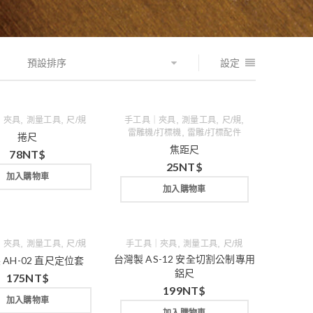
預設排序
設定
,
,
,
,
,
｜夾具
測量工具
尺/規
手工具｜夾具
測量工具
尺/規
,
雷雕機/打標機
雷雕/打標配件
捲尺
焦距尺
78
NT$
25
NT$
加入購物車
加入購物車
,
,
,
,
｜夾具
測量工具
尺/規
手工具｜夾具
測量工具
尺/規
台灣製 AS-12 安全切割公制專用
 AH-02 直尺定位套
鋁尺
175
NT$
199
NT$
加入購物車