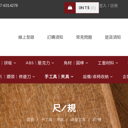
/
7-6314278
登入
註冊
0
NT$
0
線上型錄
訂購須知
常見問題
退貨須知
｜拼板
ABS｜壓克力
角材｜圓棒
工藝材料
片｜鑽頭｜修邊刀
手工具｜夾具
設備/桌椅收納
企
尺/規
首頁
/
手工具｜夾具
/
測量工具
/
尺/規