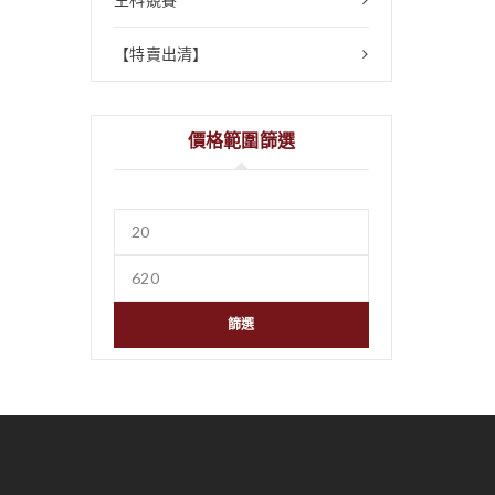
【特賣出清】
價格範圍篩選
篩選