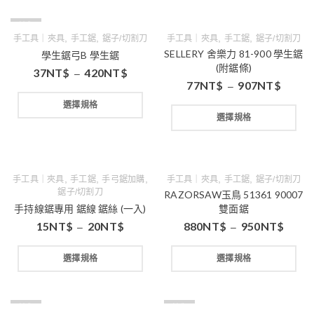
缺貨
,
,
,
,
手工具｜夾具
手工鋸
鋸子/切割刀
手工具｜夾具
手工鋸
鋸子/切割刀
SELLERY 舍樂力 81-900 學生鋸
學生鋸弓B 學生鋸
(附鋸條)
37
NT$
420
NT$
–
77
NT$
907
NT$
–
選擇規格
選擇規格
,
,
,
,
,
手工具｜夾具
手工鋸
手弓鋸加購
手工具｜夾具
手工鋸
鋸子/切割刀
鋸子/切割刀
RAZORSAW玉鳥 51361 90007
手持線鋸專用 鋸線 鋸絲 (一入)
雙面鋸
15
NT$
20
NT$
880
NT$
950
NT$
–
–
選擇規格
選擇規格
缺貨
缺貨