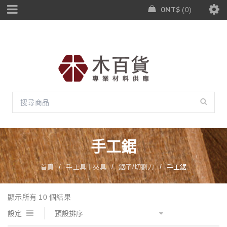
0
NT$
0
手工鋸
首頁
/
手工具｜夾具
/
鋸子/切割刀
/
手工鋸
顯示所有 10 個結果
設定
預設排序