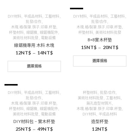
特價
,
,
,
,
,
,
DIY材料
半成品材料
工藝材料
DIY材料
半成品材料
工藝材料
,
,
批發/合作
批發/合作
,
,
木塊.樁/製筆.筷子.印章.杯墊
木塊.樁/製筆.筷子.印章.杯墊
,
,
,
,
杯墊材料
線鋸機
線鋸機配件
杯墊材料
美術社材料批發
,
美術社材料批發
電動設備
8×8實木杯墊
線鋸機專用 木料 木塊
15
NT$
20
NT$
–
12
NT$
14
NT$
–
選擇規格
選擇規格
特價
,
,
,
,
,
DIY材料
半成品材料
工藝材料
杯墊材料
批發/合作
,
,
,
批發/合作
美術社材料批發
工藝材料
,
,
木塊.樁/製筆.筷子.印章.杯墊
無孔造型材質片
,
,
,
,
杯墊材料
線鋸機
線鋸機配件
木塊.樁/製筆.筷子.印章.杯墊
,
,
美術社材料批發
電動設備
DIY材料
半成品材料
DIY材料包 – 實木杯墊
造型杯墊
25
NT$
49
NT$
12
NT$
–