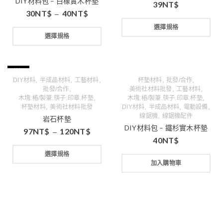
DIY材料包 – 白橡實木杯墊
39
NT$
30
NT$
40
NT$
–
選擇規格
選擇規格
特價
,
,
,
,
,
DIY材料
半成品材料
工藝材料
杯墊材料
批發/合作
,
,
,
批發/合作
美術社材料批發
工藝材料
,
,
木塊.樁/製筆.筷子.印章.杯墊
木塊.樁/製筆.筷子.印章.杯墊
,
,
,
,
杯墊材料
美術社材料批發
DIY材料
半成品材料
電動設備
,
線鋸機
線鋸機配件
岩石杯墊
DIY材料包 – 鐵杉實木杯墊
97
NT$
120
NT$
–
40
NT$
選擇規格
加入購物車