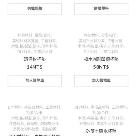
選擇規格
選擇規格
,
,
,
,
杯墊材料
批發/合作
杯墊材料
批發/合作
,
,
,
,
美術社材料批發
工藝材料
美術社材料批發
工藝材料
,
,
木塊.樁/製筆.筷子.印章.杯墊
木塊.樁/製筆.筷子.印章.杯墊
,
,
DIY材料
半成品材料
DIY材料
半成品材料
環保軟杯墊
櫸木圓形凹槽杯墊
14
NT$
58
NT$
加入購物車
加入購物車
,
,
,
,
,
,
DIY材料
半成品材料
工藝材料
DIY材料
半成品材料
工藝材料
,
,
批發/合作
批發/合作
,
,
木塊.樁/製筆.筷子.印章.杯墊
木塊.樁/製筆.筷子.印章.杯墊
,
,
,
,
杯墊材料
線鋸機
線鋸機配件
杯墊材料
美術社材料批發
,
美術社材料批發
電動設備
矽藻土吸水杯墊