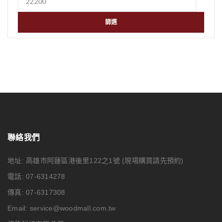
篩選
聯絡我們
地址: 高雄市阿蓮區港後里122之1號
(現場購買請先預約)
電話: 07-6314278
傳真: 07-6317308
Email:
service@woodmall.com.tw