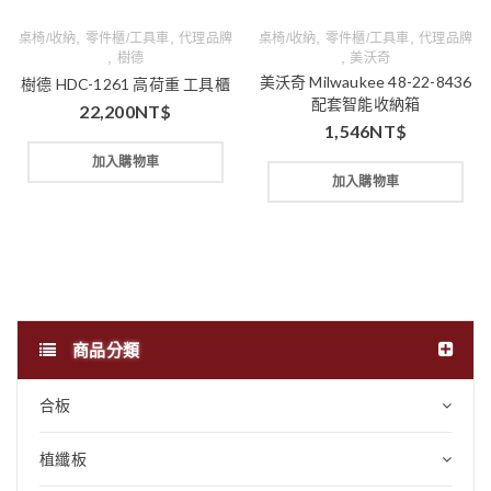
,
,
,
,
桌椅/收納
零件櫃/工具車
代理品牌
桌椅/收納
零件櫃/工具車
代理品牌
,
,
樹德
美沃奇
美沃奇 Milwaukee 48-22-8436
樹德 HDC-1261 高荷重 工具櫃
配套智能收納箱
22,200
NT$
1,546
NT$
加入購物車
加入購物車
商品分類
合板
植纖板