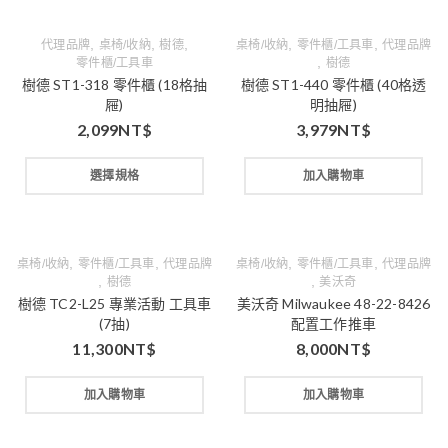
,
,
,
,
,
代理品牌
桌椅/收納
樹德
桌椅/收納
零件櫃/工具車
代理品牌
,
零件櫃/工具車
樹德
樹德 ST1-318 零件櫃 (18格抽
樹德 ST1-440 零件櫃 (40格透
屜)
明抽屜)
2,099
NT$
3,979
NT$
選擇規格
加入購物車
,
,
,
,
桌椅/收納
零件櫃/工具車
代理品牌
桌椅/收納
零件櫃/工具車
代理品牌
,
,
樹德
美沃奇
樹德 TC2-L25 專業活動 工具車
美沃奇 Milwaukee 48-22-8426
(7抽)
配置工作推車
11,300
NT$
8,000
NT$
加入購物車
加入購物車