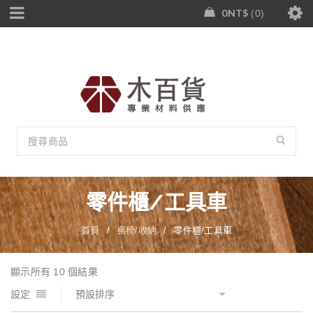
0
NT$
0
零件櫃/工具車
首頁
/
桌椅/收納
/
零件櫃/工具車
顯示所有 10 個結果
設定
預設排序