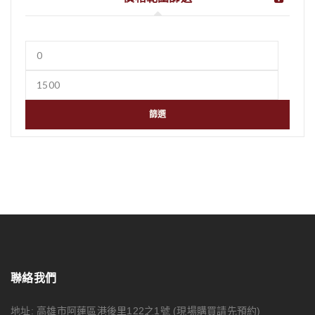
篩選
聯絡我們
地址: 高雄市阿蓮區港後里122之1號
(現場購買請先預約)