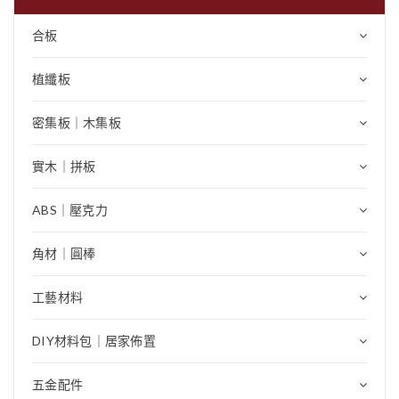
合板
植纖板
密集板｜木集板
實木｜拼板
ABS｜壓克力
角材｜圓棒
工藝材料
DIY材料包｜居家佈置
五金配件