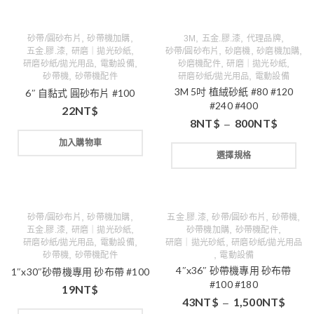
,
,
,
,
,
砂帶/圓砂布片
砂帶機加購
3M
五金.膠.漆
代理品牌
,
,
,
,
,
五金.膠.漆
研磨｜拋光砂紙
砂帶/圓砂布片
砂磨機
砂磨機加購
,
,
,
,
研磨砂紙/拋光用品
電動設備
砂磨機配件
研磨｜拋光砂紙
,
,
砂帶機
砂帶機配件
研磨砂紙/拋光用品
電動設備
3M 5吋 植絨砂紙 #80 #120
6″ 自黏式 圓砂布片 #100
#240 #400
22
NT$
8
NT$
800
NT$
–
加入購物車
選擇規格
,
,
,
,
,
砂帶/圓砂布片
砂帶機加購
五金.膠.漆
砂帶/圓砂布片
砂帶機
,
,
,
,
五金.膠.漆
研磨｜拋光砂紙
砂帶機加購
砂帶機配件
,
,
,
研磨砂紙/拋光用品
電動設備
研磨｜拋光砂紙
研磨砂紙/拋光用品
,
,
砂帶機
砂帶機配件
電動設備
4″x36″ 砂帶機專用 砂布帶
1″x30″砂帶機專用 砂布帶 #100
#100 #180
19
NT$
43
NT$
1,500
NT$
–