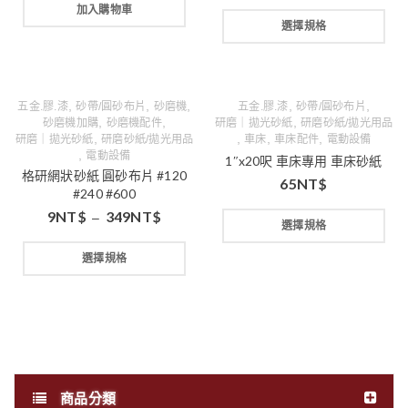
加入購物車
選擇規格
,
,
,
,
,
五金.膠.漆
砂帶/圓砂布片
砂磨機
五金.膠.漆
砂帶/圓砂布片
,
,
,
砂磨機加購
砂磨機配件
研磨｜拋光砂紙
研磨砂紙/拋光用品
,
,
,
,
研磨｜拋光砂紙
研磨砂紙/拋光用品
車床
車床配件
電動設備
,
電動設備
1″x20呎 車床專用 車床砂紙
格研網狀砂紙 圓砂布片 #120
65
NT$
#240 #600
9
NT$
349
NT$
–
選擇規格
選擇規格
商品分類