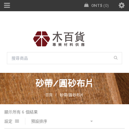
0
NT$
0
砂帶/圓砂布片
首頁
/
砂帶/圓砂布片
顯示所有 6 個結果
設定
預設排序