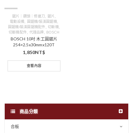
缺貨
,
,
鋸片｜鑽頭｜修邊刀
鋸片
,
,
電動設備
圓鋸機/裝潢圓鋸機
,
,
圓鋸機/裝潢圓鋸機配件
切斷機
,
,
切斷機配件
代理品牌
BOSCH
BOSCH 10吋 木工圓鋸片
254×2.5x30mmx120T
1,850
NT$
查看內容
商品分類
合板