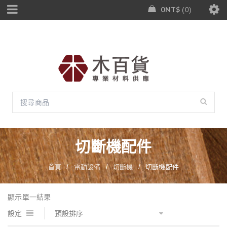
0
NT$
0
切斷機配件
首頁
/
電動設備
/
切斷機
/
切斷機配件
顯示單一結果
設定
預設排序