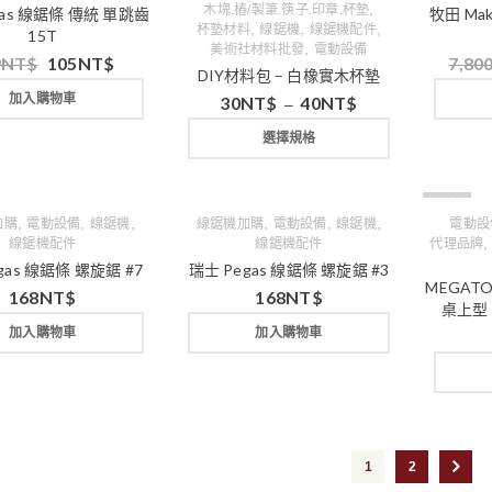
,
木塊.樁/製筆.筷子.印章.杯墊
gas 線鋸條 傳統 單跳齒
牧田 Mak
,
,
,
杯墊材料
線鋸機
線鋸機配件
15T
,
美術社材料批發
電動設備
9
NT$
105
NT$
7,80
DIY材料包 – 白橡實木杯墊
加入購物車
30
NT$
40
NT$
–
選擇規格
缺貨
,
,
,
,
,
,
加購
電動設備
線鋸機
線鋸機加購
電動設備
線鋸機
電動設
線鋸機配件
線鋸機配件
代理品牌
gas 線鋸條 螺旋鋸 #7
瑞士 Pegas 線鋸條 螺旋鋸 #3
MEGATO
168
NT$
168
NT$
桌上型 
加入購物車
加入購物車
1
2