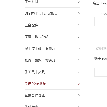
工藝材料
瑞士 Pe
DIY材料包｜居家佈置
15
五金配件
研磨｜拋光砂紙
膠｜漆｜蠟｜保養油
線鋸機
瑞士 Pe
鋸片｜鑽頭｜修邊刀
手工具｜夾具
設備/桌椅收納
企業合作專區
生科競賽