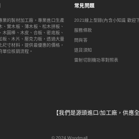
們
常見問題
專業的製材加工廠，專業進口生產
2021線上型錄(內含小知識 歡迎
木、實木板、薄木板、松木拼板、
服務條款
、木圓棒、木皮、合板、密底板、
松板、木片、壓克力板，透過大量
問與答
化尺寸材料，提供最優惠的價格，
退貨須知
府單位核銷流程。
雷射切割機功率對照表
【我們是源頭進口/加工廠，供應全台特力屋
© 2024
Woodmall