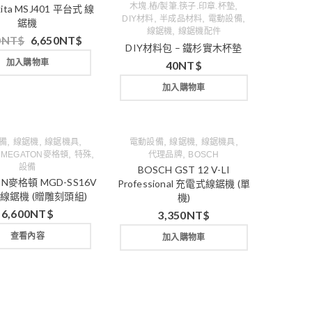
,
木塊.樁/製筆.筷子.印章.杯墊
ita MSJ401 平台式 線
,
,
,
DIY材料
半成品材料
電動設備
鋸機
,
線鋸機
線鋸機配件
0
NT$
6,650
NT$
DIY材料包 – 鐵杉實木杯墊
加入購物車
40
NT$
加入購物車
,
,
,
,
,
,
備
線鋸機
線鋸機具
電動設備
線鋸機
線鋸機具
,
,
,
,
MEGATON麥格頓
特殊
代理品牌
BOSCH
設備
BOSCH GST 12 V-LI
N麥格頓 MGD-SS16V
Professional 充電式線鋸機 (單
線鋸機 (贈雕刻頭組)
機)
6,600
NT$
3,350
NT$
查看內容
加入購物車