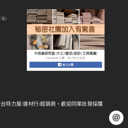
下載)
/建材行/經銷商，歡迎同業批發採購，
量大另有折扣
】 