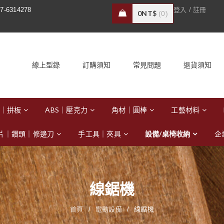
/
7-6314278
登入
註冊
0
NT$
0
線上型錄
訂購須知
常見問題
退貨須知
｜拼板
ABS｜壓克力
角材｜圓棒
工藝材料
片｜鑽頭｜修邊刀
手工具｜夾具
設備/桌椅收納
企
線鋸機
首頁
/
電動設備
/
線鋸機