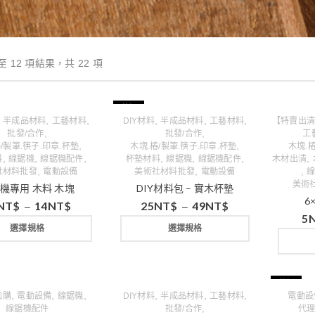
至 12 項結果，共 22 項
特價
,
,
,
,
,
,
半成品材料
工藝材料
DIY材料
半成品材料
工藝材料
【特賣出
,
,
批發/合作
批發/合作
工
,
,
/製筆.筷子.印章.杯墊
木塊.樁/製筆.筷子.印章.杯墊
木塊.樁
,
,
,
,
,
,
,
料
線鋸機
線鋸機配件
杯墊材料
線鋸機
線鋸機配件
木材出清
,
,
,
社材料批發
電動設備
美術社材料批發
電動設備
美術
機專用 木料 木塊
DIY材料包 – 實木杯墊
6
NT$
14
NT$
25
NT$
49
NT$
–
–
5
選擇規格
選擇規格
特價
,
,
,
,
,
,
加購
電動設備
線鋸機
DIY材料
半成品材料
工藝材料
電動設
,
線鋸機配件
批發/合作
代