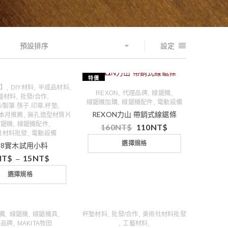
預設排序
設定
特價
,
,
,
清】
DIY材料
半成品材料
,
,
,
REXON
代理品牌
線鋸機
,
,
藝材料
批發/合作
,
,
線鋸機加購
線鋸機配件
電動設備
,
/製筆.筷子.印章.杯墊
REXON力山 帶銷式線鋸條
,
本月推薦
無孔造型材質片
,
,
線鋸機
線鋸機配件
160
NT$
110
NT$
,
社材料批發
電動設備
選擇規格
×8實木試用小料
NT$
15
NT$
–
選擇規格
,
,
,
,
,
備
線鋸機
線鋸機具
杯墊材料
批發/合作
美術社材料批發
,
,
,
理品牌
MAKITA牧田
工藝材料