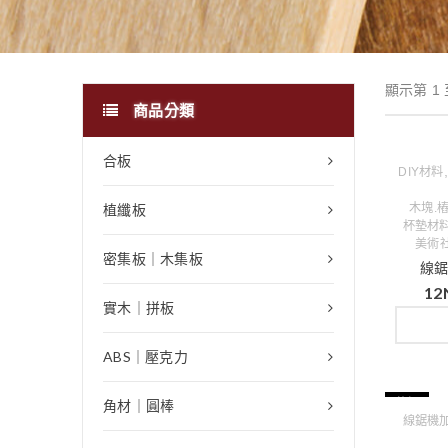
顯示第 1 
商品分類
合板
DIY材料
植纖板
木塊.樁
杯墊材
美術
密集板｜木集板
線鋸
12
實木｜拼板
ABS｜壓克力
角材｜圓棒
特價
線鋸機