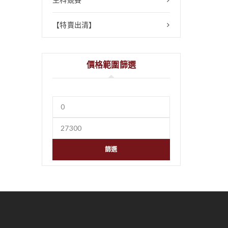
【特賣出清】
價格範圍篩選
篩選