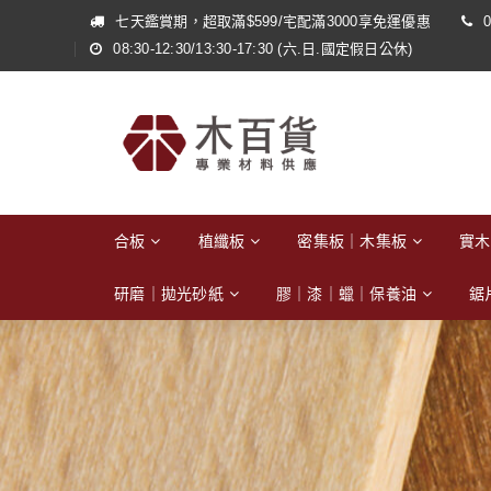
七天鑑賞期，超取滿$599/宅配滿3000享免運優惠
0
08:30-12:30/13:30-17:30 (六.日.國定假日公休)
合板
植纖板
密集板｜木集板
實木
研磨｜拋光砂紙
膠｜漆｜蠟｜保養油
鋸