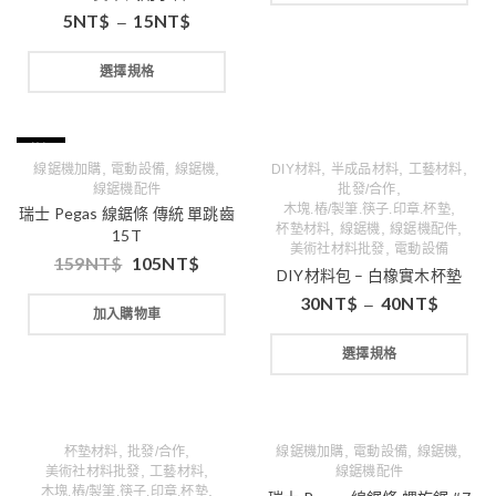
5
NT$
15
NT$
–
選擇規格
特價
,
,
,
,
,
,
線鋸機加購
電動設備
線鋸機
DIY材料
半成品材料
工藝材料
,
線鋸機配件
批發/合作
,
木塊.樁/製筆.筷子.印章.杯墊
瑞士 Pegas 線鋸條 傳統 單跳齒
,
,
,
杯墊材料
線鋸機
線鋸機配件
15T
,
美術社材料批發
電動設備
159
NT$
105
NT$
DIY材料包 – 白橡實木杯墊
30
NT$
40
NT$
–
加入購物車
選擇規格
,
,
,
,
,
杯墊材料
批發/合作
線鋸機加購
電動設備
線鋸機
,
,
美術社材料批發
工藝材料
線鋸機配件
,
木塊.樁/製筆.筷子.印章.杯墊