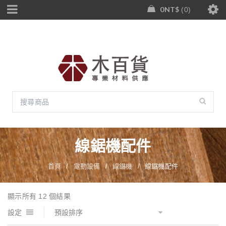
0
NT$
0
線鋸機配件
首頁
/
電動設備
/
線鋸機
/
線鋸機配件
顯示所有 12 個結果
設定
預設排序