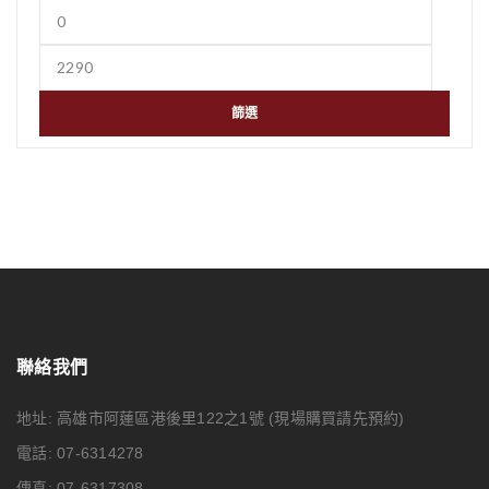
篩選
聯絡我們
地址: 高雄市阿蓮區港後里122之1號
(現場購買請先預約)
電話: 07-6314278
傳真: 07-6317308