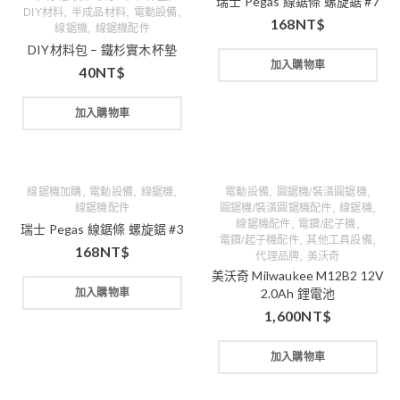
瑞士 Pegas 線鋸條 螺旋鋸 #7
,
,
,
DIY材料
半成品材料
電動設備
168
NT$
,
線鋸機
線鋸機配件
DIY材料包 – 鐵杉實木杯墊
加入購物車
40
NT$
加入購物車
,
,
,
,
,
線鋸機加購
電動設備
線鋸機
電動設備
圓鋸機/裝潢圓鋸機
,
,
線鋸機配件
圓鋸機/裝潢圓鋸機配件
線鋸機
,
,
線鋸機配件
電鑽/起子機
瑞士 Pegas 線鋸條 螺旋鋸 #3
,
,
電鑽/起子機配件
其他工具設備
168
NT$
,
代理品牌
美沃奇
美沃奇 Milwaukee M12B2 12V
2.0Ah 鋰電池
加入購物車
1,600
NT$
加入購物車