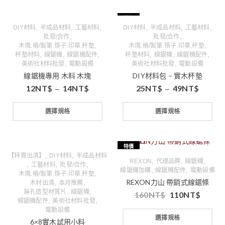
特價
,
,
,
,
,
,
DIY材料
半成品材料
工藝材料
DIY材料
半成品材料
工藝材料
,
,
批發/合作
批發/合作
,
,
木塊.樁/製筆.筷子.印章.杯墊
木塊.樁/製筆.筷子.印章.杯墊
,
,
,
,
,
,
杯墊材料
線鋸機
線鋸機配件
杯墊材料
線鋸機
線鋸機配件
,
,
美術社材料批發
電動設備
美術社材料批發
電動設備
線鋸機專用 木料 木塊
DIY材料包 – 實木杯墊
12
NT$
14
NT$
25
NT$
49
NT$
–
–
選擇規格
選擇規格
特價
,
,
【特賣出清】
DIY材料
半成品材料
,
,
,
REXON
代理品牌
線鋸機
,
,
,
工藝材料
批發/合作
,
,
線鋸機加購
線鋸機配件
電動設備
,
木塊.樁/製筆.筷子.印章.杯墊
REXON力山 帶銷式線鋸條
,
,
木材出清
本月推薦
,
,
無孔造型材質片
線鋸機
160
NT$
110
NT$
,
,
線鋸機配件
美術社材料批發
電動設備
選擇規格
6×8實木試用小料