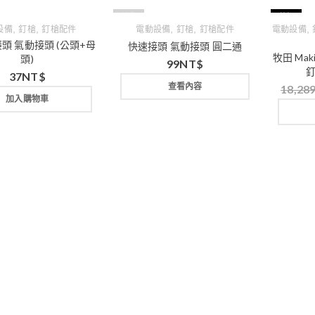
缺貨
特價
,
,
,
,
,
設備
釘槍
釘槍配件
電動設備
釘槍
釘槍配件
電動設備
頭 氣動接頭 (公頭+母
快速接頭 氣動接頭 圓二通
牧田 Mak
頭)
99
NT$
釘
37
NT$
查看內容
18,28
加入購物車