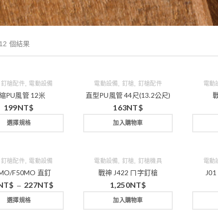
12 個結果
,
,
,
,
釘槍配件
電動設備
電動設備
釘槍
釘槍配件
電動
縮PU風管 12米
直型PU風管 44尺(13.2公尺)
戰
199
NT$
163
NT$
選擇規格
加入購物車
,
,
,
,
釘槍配件
電動設備
電動設備
釘槍
釘槍機具
電動
0MO/F50MO 直釘
戰神 J422 ㄇ字釘槍
J0
NT$
227
NT$
1,250
NT$
–
選擇規格
加入購物車