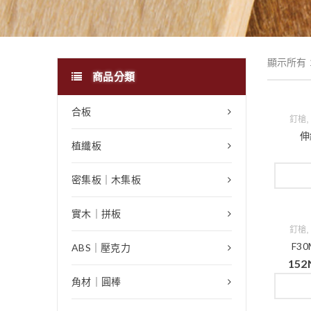
顯示所有 
商品分類
合板
釘槍
伸
植纖板
密集板｜木集板
實木｜拼板
釘槍
F3
ABS｜壓克力
152
角材｜圓棒