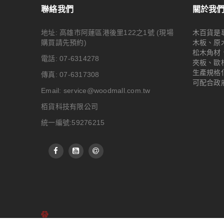
聯絡我們
關於我
地址: 高雄市阿蓮區港後里122之1號
(現場
木百貨是
購買請先預約)
木板、原
松木角材
電話: 07-6314278
夾板、歐
生產規格
傳真: 07-6317308
可配合政
Email:
service@woodmall.com.tw
栢貨科技有限公司
統一編號:59276215