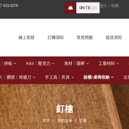
/
7-6314278
登入
註冊
0
NT$
0
線上型錄
訂購須知
常見問題
退貨須知
｜拼板
ABS｜壓克力
角材｜圓棒
工藝材料
片｜鑽頭｜修邊刀
手工具｜夾具
設備/桌椅收納
企
釘槍
首頁
/
電動設備
/
釘槍