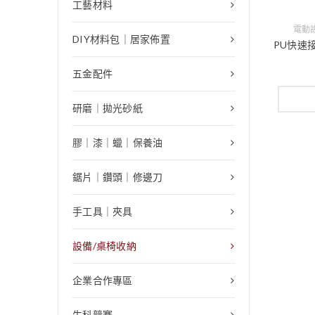
工藝材料
電動
DIY材料包｜居家佈置
PU快速接
五金配件
研磨｜拋光砂紙
膠｜漆｜蠟｜保養油
鋸片｜鑽頭｜修邊刀
手工具｜夾具
設備/桌椅收納
企業合作專區
生科競賽