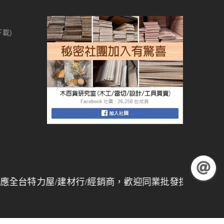
下載)
力屋/建材行/經銷商，歡迎同業批發採購，
量大另有折扣