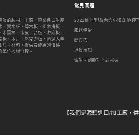
們
常見問題
專業的製材加工廠，專業進口生產
2021線上型錄(內含小知識 歡迎
木、實木板、薄木板、松木拼板、
服務條款
、木圓棒、木皮、合板、密底板、
松板、木片、壓克力板，透過大量
問與答
化尺寸材料，提供最優惠的價格，
退貨須知
府單位核銷流程。
雷射切割機功率對照表
【我們是源頭進口/加工廠，供應全台特
© 2024
Woodmall