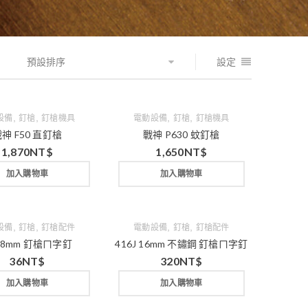
預設排序
設定
,
,
,
,
設備
釘槍
釘槍機具
電動設備
釘槍
釘槍機具
神 F50 直釘槍
戰神 P630 蚊釘槍
1,870
NT$
1,650
NT$
加入購物車
加入購物車
,
,
,
,
設備
釘槍
釘槍配件
電動設備
釘槍
釘槍配件
1 8mm 釘槍ㄇ字釘
416J 16mm 不鏽鋼 釘槍ㄇ字釘
36
NT$
320
NT$
加入購物車
加入購物車