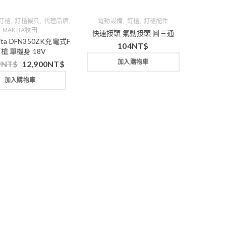
,
,
,
,
,
釘槍
釘槍機具
代理品牌
電動設備
釘槍
釘槍配件
MAKITA牧田
快速接頭 氣動接頭 圓三通
ita DFN350ZK充電式F
104
NT$
槍 單機身 18V
加入購物車
9
NT$
12,900
NT$
加入購物車