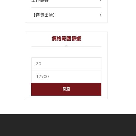
【特賣出清】
價格範圍篩選
篩選