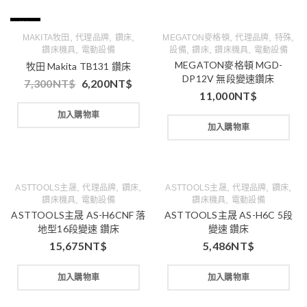
特價
,
,
,
,
,
,
MAKITA牧田
代理品牌
鑽床
MEGATON麥格頓
代理品牌
特殊
,
,
,
,
鑽床機具
電動設備
設備
鑽床
鑽床機具
電動設備
MEGATON麥格頓 MGD-
牧田 Makita TB131 鑽床
DP12V 無段變速鑽床
7,300
NT$
6,200
NT$
11,000
NT$
加入購物車
加入購物車
,
,
,
,
,
,
ASTTOOLS主晟
代理品牌
鑽床
ASTTOOLS主晟
代理品牌
鑽床
,
,
鑽床機具
電動設備
鑽床機具
電動設備
ASTTOOLS主晟 AS-H6CNF 落
ASTTOOLS主晟 AS-H6C 5段
地型16段變速 鑽床
變速 鑽床
15,675
NT$
5,486
NT$
加入購物車
加入購物車