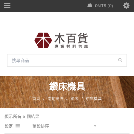
0
NT$
0
鑽床機具
首頁
/
電動設備
/
鑽床
/
鑽床機具
顯示所有 5 個結果
設定
預設排序