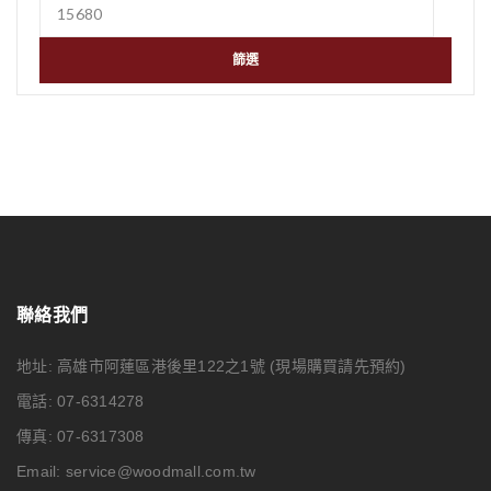
篩選
聯絡我們
地址: 高雄市阿蓮區港後里122之1號
(現場購買請先預約)
電話: 07-6314278
傳真: 07-6317308
Email:
service@woodmall.com.tw