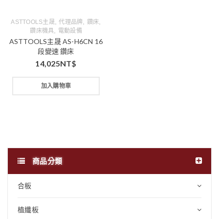
,
,
,
ASTTOOLS主晟
代理品牌
鑽床
,
鑽床機具
電動設備
ASTTOOLS主晟 AS-H6CN 16
段變速 鑽床
14,025
NT$
加入購物車
商品分類
合板
植纖板