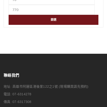
篩選
聯絡我們
地址: 高雄市阿蓮區港後里122之1號
(現場購買請先預約)
電話: 07-6314278
傳真: 07-6317308