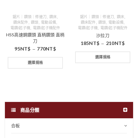
,
,
,
,
鋸片｜鑽頭｜修邊刀
鑽床
鋸片｜鑽頭｜修邊刀
鑽床
,
,
,
,
,
,
鑽床配件
鑽頭
電動設備
鑽床配件
鑽頭
電動設備
,
,
電鑽/起子機
電鑽/起子機配件
電鑽/起子機
電鑽/起子機配件
HSS高速鋼鑽頭 直柄鑽頭 直柄
沙拉刀
刀
185
NT$
210
NT$
–
95
NT$
770
NT$
–
選擇規格
選擇規格
商品分類
合板