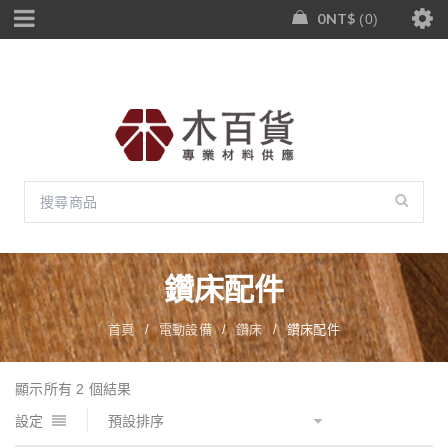
0
NT$
0
鑽床配件
首頁
/
電動設備
/
鑽床
/
鑽床配件
顯示所有 2 個結果
設定
預設排序