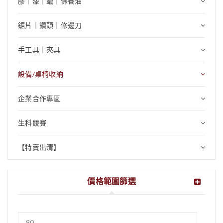
膠｜漆｜蠟｜保養油
鋸片｜鑽頭｜修邊刀
手工具｜夾具
設備/桌椅收納
企業合作專區
生科競賽
【特賣出清】
價格範圍篩選