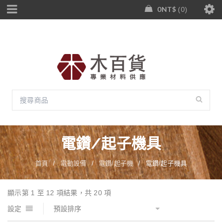
0
NT$
0
電鑽/起子機具
首頁
/
電動設備
/
電鑽/起子機
/
電鑽/起子機具
顯示第 1 至 12 項結果，共 20 項
設定
預設排序