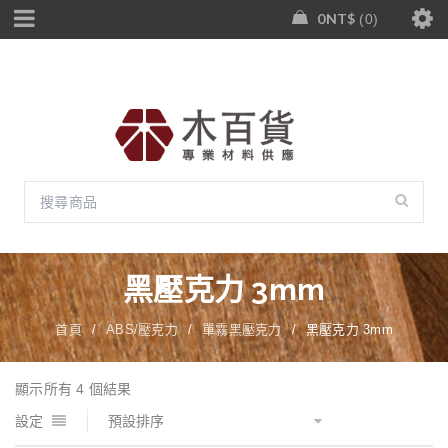
0
NT$
0
黑壓克力 3mm
首頁
/
ABS/壓克力
/
單霧黑壓克力
/
黑壓克力 3mm
顯示所有 4 個結果
設定
預設排序