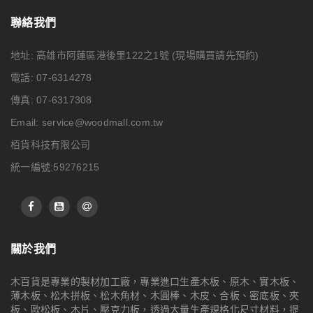
聯絡我們
地址: 高雄市阿蓮區港後里122之1號
(現場購買請先預約)
電話: 07-6314278
傳真: 07-6317308
Email:
service@woodmall.com.tw
栢貨科技有限公司
統一編號:59276215
關於我們
木百貨是專業的製材加工廠，專業進口生產木板、原木、實木板、
薄木板、松木拼板、松木角材、木圓棒、木皮、合板、密底板、夾
板、歐松板、木片、壓克力板，透過大量生產規格化尺寸材料，提