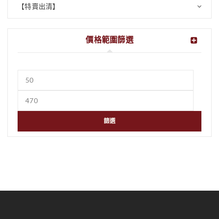
【特賣出清】
價格範圍篩選
篩選