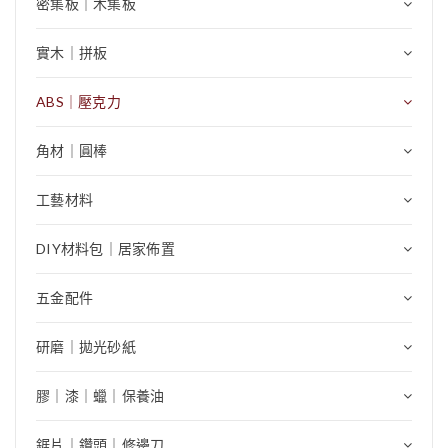
密集板｜木集板
實木｜拼板
ABS｜壓克力
角材｜圓棒
工藝材料
DIY材料包｜居家佈置
五金配件
研磨｜拋光砂紙
膠｜漆｜蠟｜保養油
鋸片｜鑽頭｜修邊刀