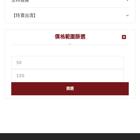
【特賣出清】
價格範圍篩選
篩選