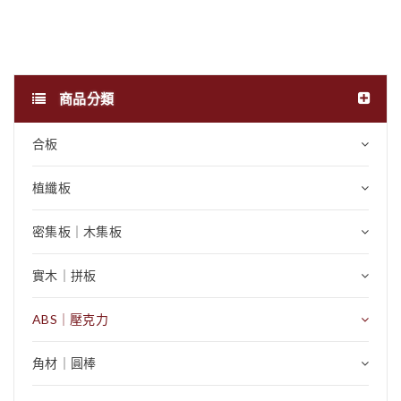
商品分類
合板
植纖板
密集板｜木集板
實木｜拼板
ABS｜壓克力
角材｜圓棒