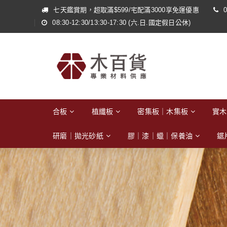
七天鑑賞期，超取滿$599/宅配滿3000享免運優惠
0
08:30-12:30/13:30-17:30 (六.日.國定假日公休)
合板
植纖板
密集板｜木集板
實木
研磨｜拋光砂紙
膠｜漆｜蠟｜保養油
鋸