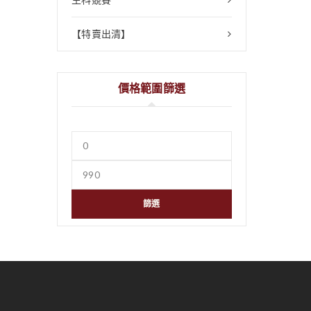
【特賣出清】
價格範圍篩選
篩選