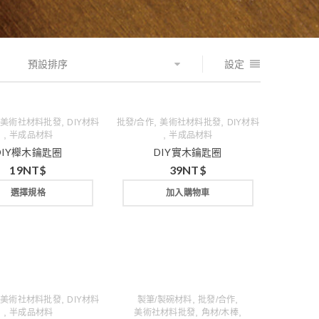
預設排序
設定
,
,
,
,
美術社材料批發
DIY材料
批發/合作
美術社材料批發
DIY材料
,
,
半成品材料
半成品材料
DIY櫸木鑰匙圈
DIY實木鑰匙圈
19
NT$
39
NT$
選擇規格
加入購物車
,
,
,
,
美術社材料批發
DIY材料
製筆/製碗材料
批發/合作
,
,
,
半成品材料
美術社材料批發
角材/木棒