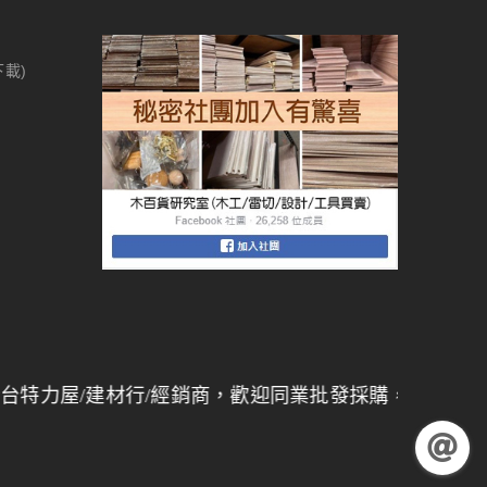
下載)
建材行/經銷商，歡迎同業批發採購，
量大另有折扣
】 