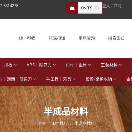
/
7-6314278
登入
註冊
0
NT$
0
線上型錄
訂購須知
常見問題
退貨須知
｜拼板
ABS｜壓克力
角材｜圓棒
工藝材料
片｜鑽頭｜修邊刀
手工具｜夾具
設備/桌椅收納
企
半成品材料
首頁
/
DIY材料
/
半成品材料