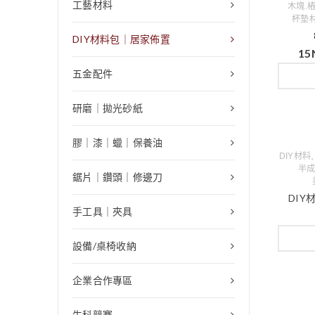
工藝材料
木塊.樁
杯墊
DIY材料包｜居家佈置
15
五金配件
研磨｜拋光砂紙
膠｜漆｜蠟｜保養油
DIY材料
半
鋸片｜鑽頭｜修邊刀
DIY
手工具｜夾具
設備/桌椅收納
企業合作專區
生科競賽