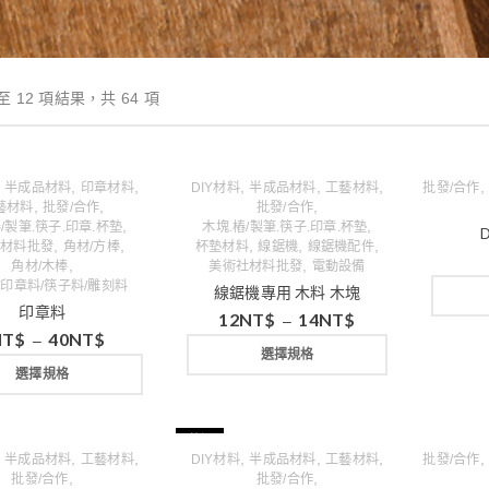
至 12 項結果，共 64 項
,
,
,
,
,
,
半成品材料
印章材料
DIY材料
半成品材料
工藝材料
批發/合作
,
,
,
藝材料
批發/合作
批發/合作
,
,
/製筆.筷子.印章.杯墊
木塊.樁/製筆.筷子.印章.杯墊
,
,
,
,
,
社材料批發
角材/方棒
杯墊材料
線鋸機
線鋸機配件
,
,
角材/木棒
美術社材料批發
電動設備
/印章料/筷子料/雕刻料
線鋸機專用 木料 木塊
印章料
12
NT$
14
NT$
–
NT$
40
NT$
–
選擇規格
選擇規格
特價
,
,
,
,
,
,
半成品材料
工藝材料
DIY材料
半成品材料
工藝材料
批發/合作
,
,
批發/合作
批發/合作