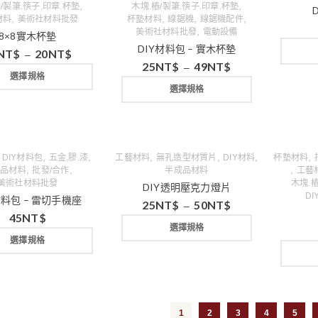
,
,
/製筆.筷子.印章.杯墊
木塊.樁/製筆.筷子.印章.杯墊
,
,
,
,
材料
美術社材料批發
杯墊材料
線鋸機
線鋸機配件
,
美術社材料批發
電動設備
8×8實木杯墊
DIY材料包 – 實木杯墊
NT$
20
NT$
–
25
NT$
49
NT$
–
選擇規格
選擇規格
,
,
,
,
,
,
,
DIY材料包
五金.膠.漆
工藝材料
無孔造型材質片
DIY材料
杯墊材料
,
,
,
成品材料
批發/合作
半成品材料
工藝
美術社材料批發
木塊.樁
DIY透明壓克力燈片
D
材料包 – 雷切手機座
25
NT$
50
NT$
–
45
NT$
選擇規格
選擇規格
1
2
3
4
5