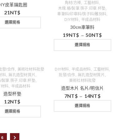
,
,
角材/方棒
工藝材料
DIY皮革鑰匙圈
,
木塊.樁/製筆.筷子.印章.杯墊
21
NT$
,
車筆料/印章料/筷子料/雕刻料
,
DIY材料
半成品材料
選擇規格
30cm車筆料
19
NT$
50
NT$
–
選擇規格
,
,
,
,
批發/合作
美術社材料批發
DIY材料
半成品材料
工藝材料
,
,
,
,
材料
無孔造型材質片
批發/合作
無孔造型材質片
,
/製筆.筷子.印章.杯墊
美術社材料批發
,
IY材料
半成品材料
造型木片 名片/明信片
造型杯墊
7
NT$
14
NT$
–
12
NT$
選擇規格
選擇規格
6