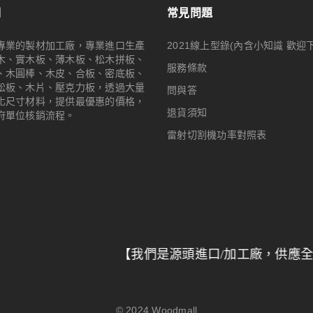
們
常見問題
專業的製材加工廠，專業進口生產
2021線上型錄(內含小知識 歡迎
木、實木板、薄木板、松木拼板、
服務條款
、木圓棒、木皮、合板、密底板、
松板、木片、壓克力板，透過大量
問與答
化尺寸材料，提供最優惠的價格，
退貨須知
府單位核銷流程。
雷射切割機功率對照表
【我們是源頭進口/加工廠，供應全台特力屋/
© 2024
Woodmall