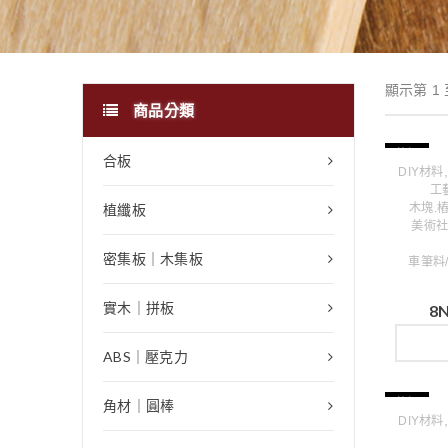
顯示第 1 
商品分類
特價
合板
DIY材料
工
植纖板
木塊.樁
美術
密集板｜木集板
車筆料
實木｜拼板
8
ABS｜壓克力
角材｜圓棒
特價
DIY材料