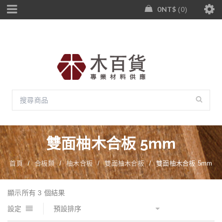
0
NT$
0
雙面柚木合板 5mm
首頁
/
合板類
/
柚木合板
/
雙面柚木合板
/
雙面柚木合板 5mm
顯示所有 3 個結果
設定
預設排序