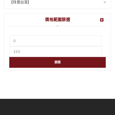
【特賣出清】
價格範圍篩選
篩選