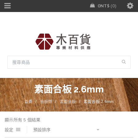
0
NT$
0
素面合板 2.6mm
首頁
/
合板類
/
素面合板
/
素面合板 2.6mm
顯示所有 5 個結果
設定
預設排序