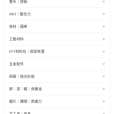
實木｜拼板
ABS｜壓克力
角材｜圓棒
工藝材料
DIY材料包｜居家佈置
五金配件
研磨｜拋光砂紙
膠｜漆｜蠟｜保養油
鋸片｜鑽頭｜修邊刀
手工具｜夾具