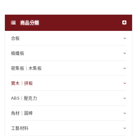
商品分類
合板
植纖板
密集板｜木集板
實木｜拼板
ABS｜壓克力
角材｜圓棒
工藝材料