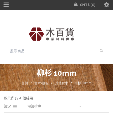
0
NT$
0
柳杉 10mm
首頁
/
實木/拼板
/
其他實木
/
柳杉 10mm
顯示所有 4 個結果
設定
預設排序