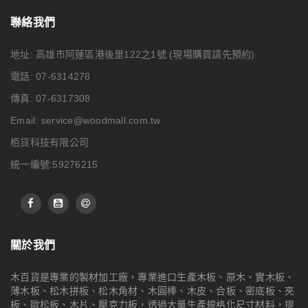
聯絡我們
地址: 高雄市阿蓮區港後里122之1號
(現場購買請先預約)
電話: 07-6314278
傳真: 07-6317308
Email:
service@woodmall.com.tw
栢貨科技有限公司
統一編號:59276215
關於我們
木百貨是專業的製材加工廠，專業進口生產木板、原木、實木板、
薄木板、松木拼板、松木角材、木圓棒、木皮、合板、密底板、夾
板、歐松板、木片、壓克力板，透過大量生產規格化尺寸材料，提