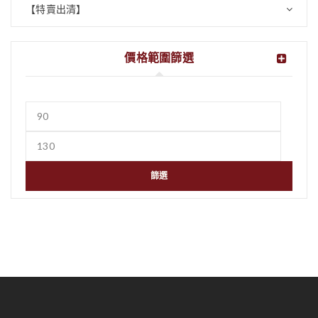
【特賣出清】
價格範圍篩選
篩選