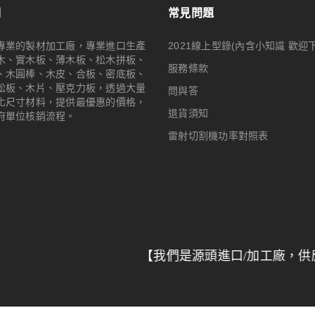
們
常見問題
專業的製材加工廠，專業進口生產
2021線上型錄(內含小知識 歡迎
木、實木板、薄木板、松木拼板、
服務條款
、木圓棒、木皮、合板、密底板、
松板、木片、壓克力板，透過大量
問與答
化尺寸材料，提供最優惠的價格，
退貨須知
府單位核銷流程。
雷射切割機功率對照表
【我們是源頭進口/加工廠，供應全台特
© 2024
Woodmall