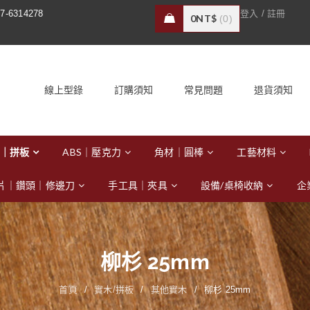
/
7-6314278
登入
註冊
0
NT$
0
線上型錄
訂購須知
常見問題
退貨須知
｜拼板
ABS｜壓克力
角材｜圓棒
工藝材料
片｜鑽頭｜修邊刀
手工具｜夾具
設備/桌椅收納
企
柳杉 25mm
首頁
/
實木/拼板
/
其他實木
/
柳杉 25mm