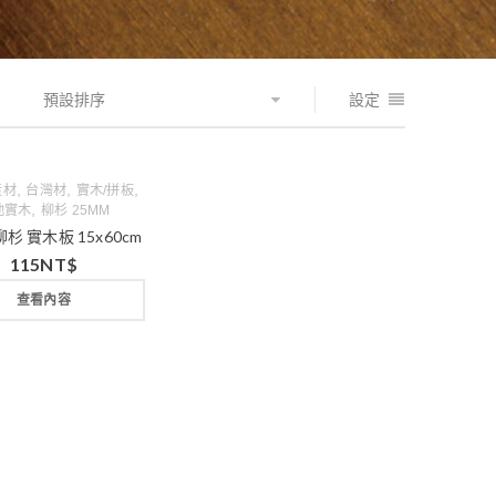
預設排序
設定
,
,
,
產材
台灣材
實木/拼板
,
他實木
柳杉 25MM
柳杉 實木板 15x60cm
115
NT$
查看內容