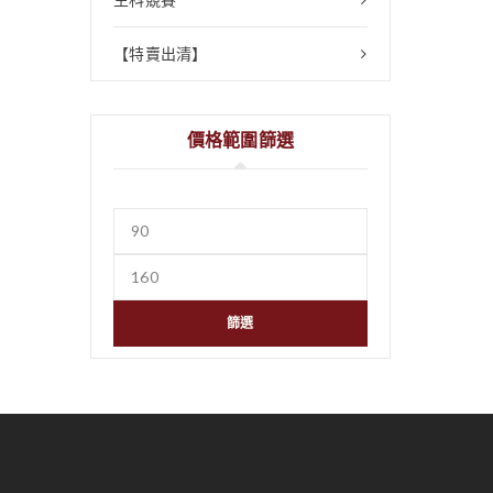
【特賣出清】
價格範圍篩選
篩選