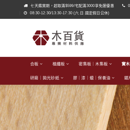
七天鑑賞期，超取滿$599/宅配滿3000享免運優惠
0
08:30-12:30/13:30-17:30 (六.日.國定假日公休)
合板
植纖板
密集板｜木集板
實木
研磨｜拋光砂紙
膠｜漆｜蠟｜保養油
鋸