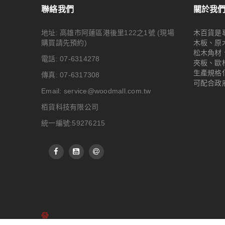
聯絡我們
關於我
地址: 高雄市阿蓮區港後里122之1號
(現場
木百貨是
購買請先預約)
木板、原
松木角材
電話: 07-6314278
夾板、歐
生產規格
傳真: 07-6317308
可配合政
Email:
service@woodmall.com.tw
栢貨科技有限公司
統一編號:59276215