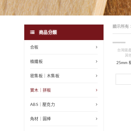
顯示所有 
商品分類
缺貨
合板
台灣國
其
植纖板
25mm 
密集板｜木集板
實木｜拼板
ABS｜壓克力
角材｜圓棒