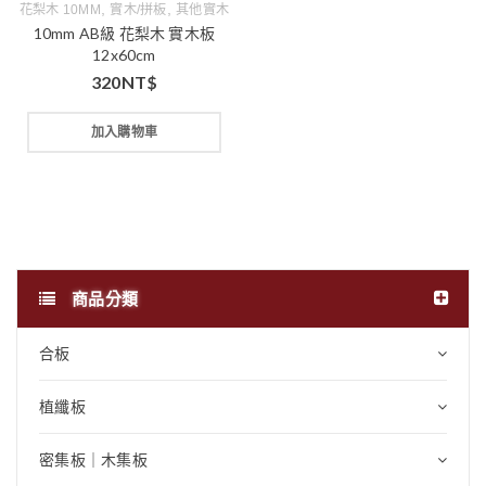
,
,
花梨木 10MM
實木/拼板
其他實木
10mm AB級 花梨木 實木板
12x60cm
320
NT$
加入購物車
商品分類
合板
植纖板
密集板｜木集板