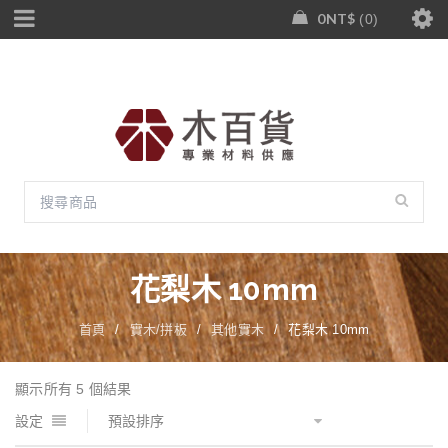
0
NT$
0
花梨木 10mm
首頁
/
實木/拼板
/
其他實木
/
花梨木 10mm
顯示所有 5 個結果
設定
預設排序