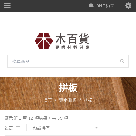
0
NT$
0
拼板
首頁
/
實木/拼板
/
拼板
顯示第 1 至 12 項結果，共 39 項
設定
預設排序