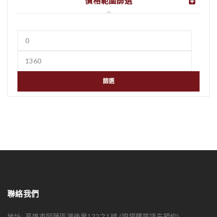
價格範圍篩選
篩選
聯絡我們
地址: 高雄市阿蓮區港後里122之1號
(現場購買請先預約)