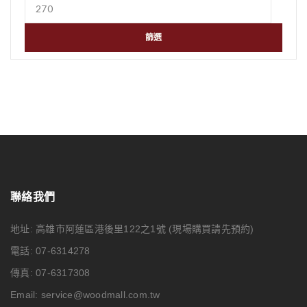
篩選
聯絡我們
地址: 高雄市阿蓮區港後里122之1號
(現場購買請先預約)
電話: 07-6314278
傳真: 07-6317308
Email:
service@woodmall.com.tw