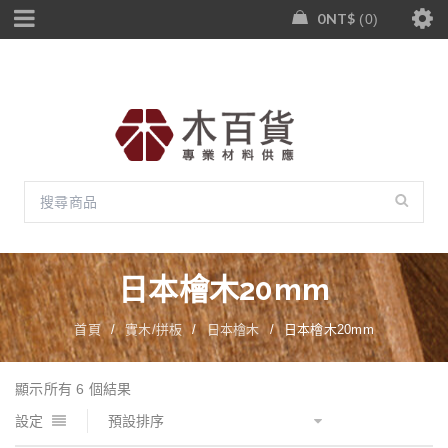
0
NT$
0
日本檜木20mm
首頁
/
實木/拼板
/
日本檜木
/
日本檜木20mm
顯示所有 6 個結果
設定
預設排序