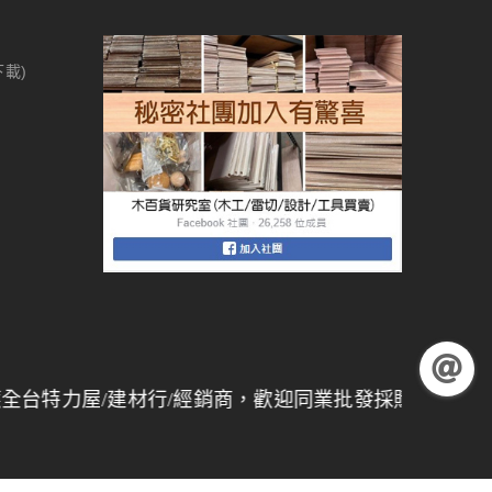
下載)
屋/建材行/經銷商，歡迎同業批發採購，
量大另有折扣
】