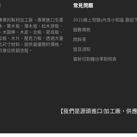
們
常見問題
專業的製材加工廠，專業進口生產
2021線上型錄(內含小知識 歡迎
木、實木板、薄木板、松木拼板、
服務條款
、木圓棒、木皮、合板、密底板、
松板、木片、壓克力板，透過大量
問與答
化尺寸材料，提供最優惠的價格，
退貨須知
府單位核銷流程。
雷射切割機功率對照表
【我們是源頭進口/加工廠，供應全台特力
© 2024
Woodmall