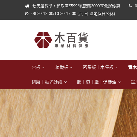
七天鑑賞期，超取滿$599/宅配滿3000享免運優惠
0
08:30-12:30/13:30-17:30 (六.日.國定假日公休)
合板
植纖板
密集板｜木集板
實木
研磨｜拋光砂紙
膠｜漆｜蠟｜保養油
鋸