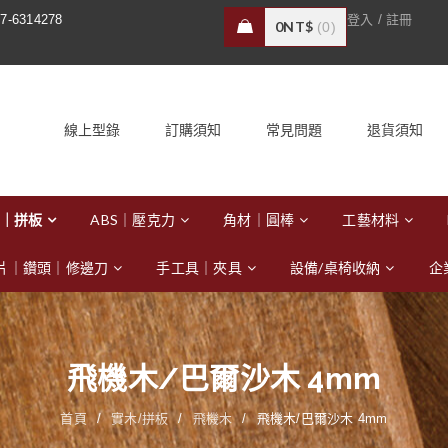
/
7-6314278
登入
註冊
0
NT$
0
線上型錄
訂購須知
常見問題
退貨須知
｜拼板
ABS｜壓克力
角材｜圓棒
工藝材料
片｜鑽頭｜修邊刀
手工具｜夾具
設備/桌椅收納
企
飛機木/巴爾沙木 4mm
首頁
/
實木/拼板
/
飛機木
/
飛機木/巴爾沙木 4mm