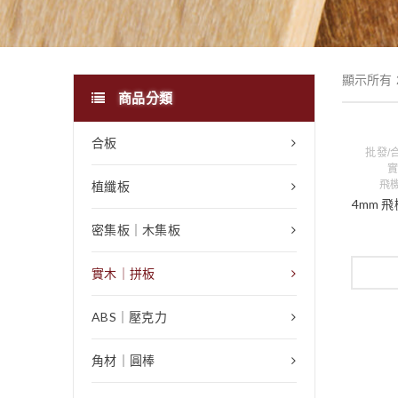
顯示所有 
商品分類
合板
批發/
實
植纖板
飛機
4mm 
密集板｜木集板
實木｜拼板
ABS｜壓克力
角材｜圓棒