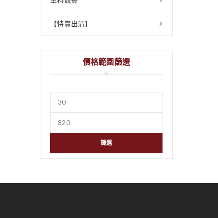
【特賣出清】
價格範圍篩選
篩選