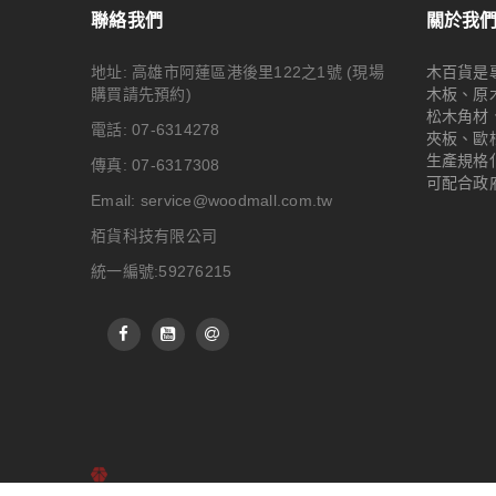
聯絡我們
關於我
地址: 高雄市阿蓮區港後里122之1號
(現場
木百貨是
購買請先預約)
木板、原
松木角材
電話: 07-6314278
夾板、歐
生產規格
傳真: 07-6317308
可配合政
Email:
service@woodmall.com.tw
栢貨科技有限公司
統一編號:59276215