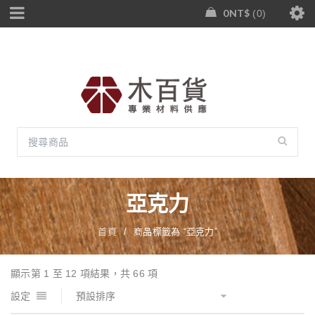
0
NT$
0
亞克力
首頁
/
商品標籤為 “亞克力”
顯示第 1 至 12 項結果，共 66 項
設定
預設排序