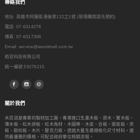
聯絡我們
地址: 高雄市阿蓮區港後里122之1號
(現場購買請先預約)
電話: 07-6314278
傳真: 07-6317308
Email:
service@woodmall.com.tw
栢貨科技有限公司
統一編號:59276215
關於我們
木百貨是專業的製材加工廠，專業進口生產木板、原木、實木板、
薄木板、松木拼板、松木角材、木圓棒、木皮、合板、密底板、夾
板、歐松板、木片、壓克力板，透過大量生產規格化尺寸材料，提
供最優惠的價格，可配合政府單位核銷流程。