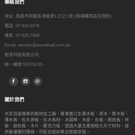
聯絡我們
地址: 高雄市阿蓮區港後里122之1號
(現場購買請先預約)
電話: 07-6314278
傳真: 07-6317308
Email:
service@woodmall.com.tw
栢貨科技有限公司
統一編號:59276215
關於我們
木百貨是專業的製材加工廠，專業進口生產木板、原木、實木板、
薄木板、松木拼板、松木角材、木圓棒、木皮、合板、密底板、夾
板、歐松板、木片、壓克力板，透過大量生產規格化尺寸材料，提
供最優惠的價格，可配合政府單位核銷流程。