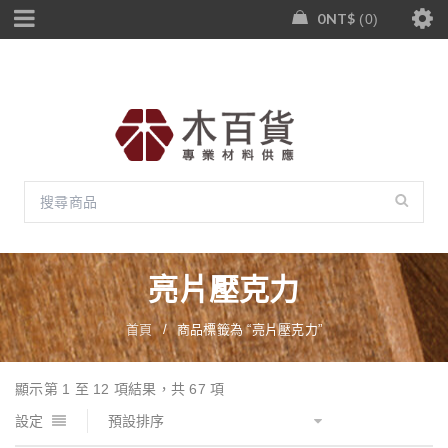
0
NT$
0
亮片壓克力
首頁
/
商品標籤為 “亮片壓克力”
顯示第 1 至 12 項結果，共 67 項
設定
預設排序