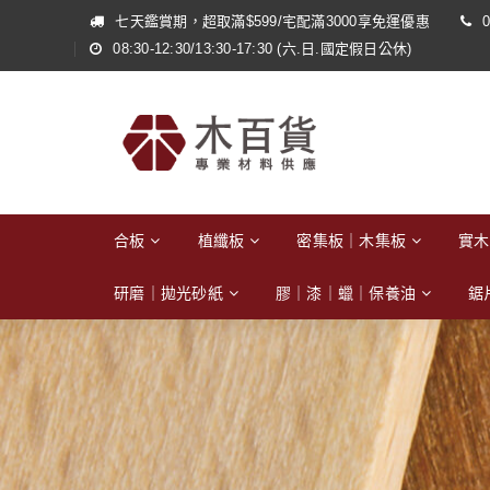
七天鑑賞期，超取滿$599/宅配滿3000享免運優惠
0
08:30-12:30/13:30-17:30 (六.日.國定假日公休)
合板
植纖板
密集板｜木集板
實木
研磨｜拋光砂紙
膠｜漆｜蠟｜保養油
鋸