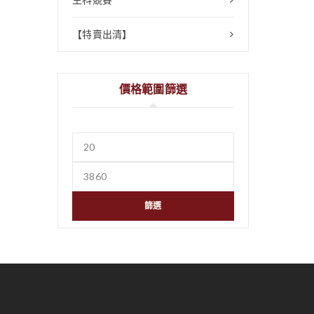
【特賣出清】
價格範圍篩選
篩選