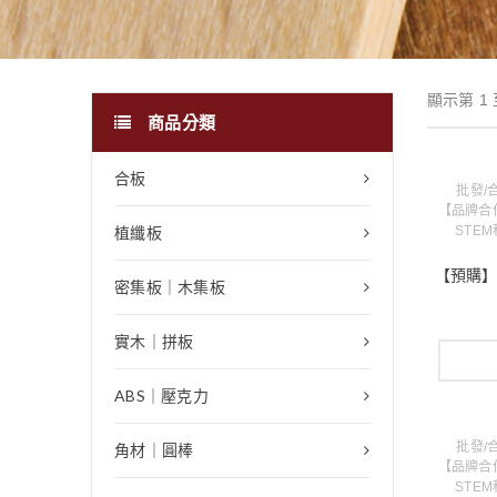
顯示第 1 
商品分類
合板
批發/
【品牌合作
植纖板
STE
【預購】Ug
密集板｜木集板
實木｜拼板
ABS｜壓克力
批發/
角材｜圓棒
【品牌合作
STE