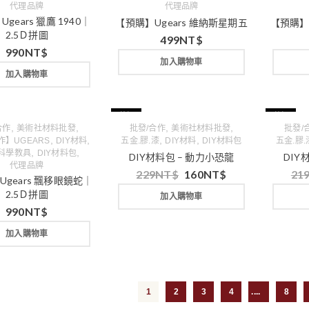
代理品牌
代理品牌
gears 獵鷹 1940｜
【預購】Ugears 維納斯星期五
【預購】
2.5Ｄ拼圖
499
NT$
990
NT$
加入購物車
加入購物車
特價
特價
,
,
,
,
合作
美術社材料批發
批發/合作
美術社材料批發
批發/
,
,
,
,
】UGEARS
DIY材料
五金.膠.漆
DIY材料
DIY材料包
五金.膠.
,
,
M科學教具
DIY材料包
DIY材料包 – 動力小恐龍
DIY
代理品牌
229
NT$
160
NT$
21
gears 飄移眼鏡蛇｜
2.5Ｄ拼圖
加入購物車
990
NT$
加入購物車
1
2
3
4
...
8