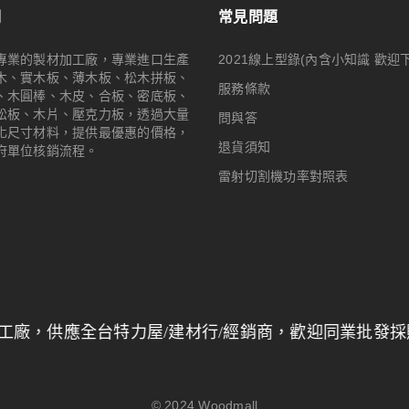
們
常見問題
專業的製材加工廠，專業進口生產
2021線上型錄(內含小知識 歡迎
木、實木板、薄木板、松木拼板、
服務條款
、木圓棒、木皮、合板、密底板、
松板、木片、壓克力板，透過大量
問與答
化尺寸材料，提供最優惠的價格，
退貨須知
府單位核銷流程。
雷射切割機功率對照表
全台特力屋/建材行/經銷商，歡迎同業批發採購，
量大另
© 2024
Woodmall