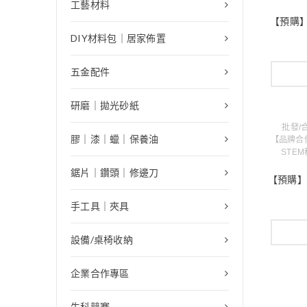
工藝材料
【預購】U
DIY材料包｜居家佈置
五金配件
研磨｜拋光砂紙
批發/
膠｜漆｜蠟｜保養油
【品牌合作
STE
鋸片｜鑽頭｜修邊刀
【預購】U
手工具｜夾具
設備/桌椅收納
企業合作專區
生科競賽