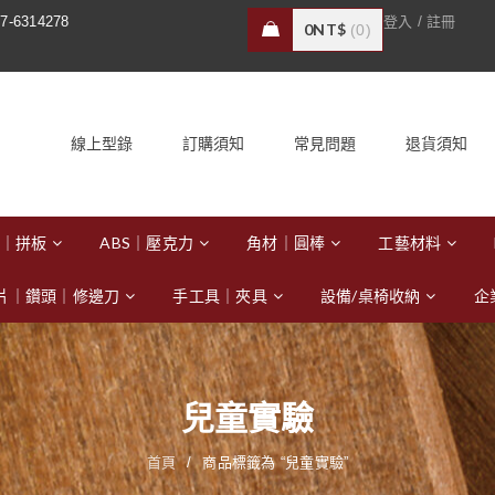
/
7-6314278
登入
註冊
0
NT$
0
線上型錄
訂購須知
常見問題
退貨須知
｜拼板
ABS｜壓克力
角材｜圓棒
工藝材料
片｜鑽頭｜修邊刀
手工具｜夾具
設備/桌椅收納
企
兒童實驗
首頁
/
商品標籤為 “兒童實驗”