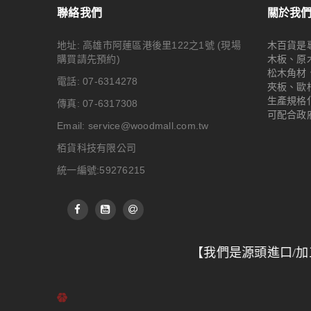
聯絡我們
關於我
地址: 高雄市阿蓮區港後里122之1號
(現場
木百貨是
購買請先預約)
木板、原
松木角材
電話: 07-6314278
夾板、歐
生產規格
傳真: 07-6317308
可配合政
Email:
service@woodmall.com.tw
栢貨科技有限公司
統一編號:59276215
【我們是源頭進口/加工廠，供應