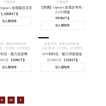
代理品牌
代理品牌
【預購】Ugears 追風史考特｜
Ugears 街頭瘋狂芬克
2.5Ｄ拼圖
1,380
NT$
990
NT$
加入購物車
加入購物車
特價
,
,
,
,
合作
美術社材料批發
批發/合作
美術社材料批發
,
,
,
,
漆
DIY材料
DIY材料包
五金.膠.漆
DIY材料
DIY材料包
材料包 – 動力波波鴨
DIY材料包 – 動力邦妮兔兔
9
NT$
150
NT$
219
NT$
150
NT$
加入購物車
加入購物車
9
10