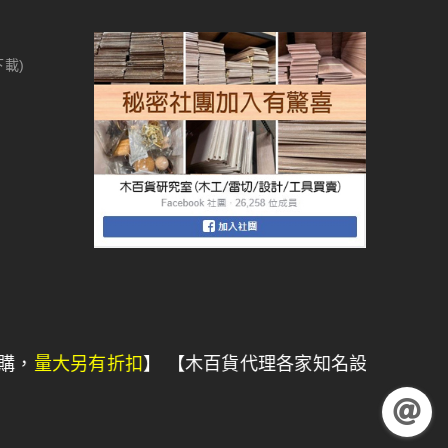
下載)
有折扣
】 【木百貨代理各家知名設備品牌，我們有
專業